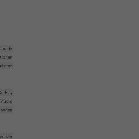
omatik
ktionen
heizung
CarPlay
r Audio
handen
grenzer