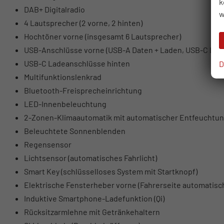
k
DAB+ Digitalradio
w
4 Lautsprecher (2 vorne, 2 hinten)
Hochtöner vorne (insgesamt 6 Lautsprecher)
USB-Anschlüsse vorne (USB-A Daten + Laden, USB-C Lad
USB-C Ladeanschlüsse hinten
D
Multifunktionslenkrad
Bluetooth-Freisprecheinrichtung
LED-Innenbeleuchtung
2-Zonen-Klimaautomatik mit automatischer Entfeuchtu
Beleuchtete Sonnenblenden
Regensensor
Lichtsensor (automatisches Fahrlicht)
Smart Key (schlüsselloses System mit Startknopf)
Elektrische Fensterheber vorne (Fahrerseite automatisc
Induktive Smartphone-Ladefunktion (Qi)
Rücksitzarmlehne mit Getränkehaltern