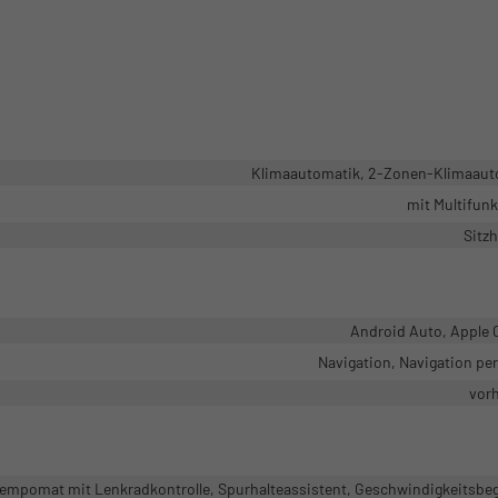
Klimaautomatik, 2-Zonen-Klimaaut
mit Multifun
Sitz
Android Auto, Apple 
Navigation, Navigation pe
vor
mpomat mit Lenkradkontrolle, Spurhalteassistent, Geschwindigkeitsbe