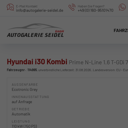
E-Mail Kontakt
Haben Sie Fragen?
info@autogalerie-seidel.de
+49 (0) 160-95101470
FAHRZ
Hyundai i30 Kombi
Prime N-Line 1.6 T-GDi 
Fahrzeugnr.
:
114995
, unverbindliche Lieferzeit:
31.08.2026
, Landesversion: EU - Eu
AUSSENFARBE
Ecotronic Grey
INNENAUSSTATTUNG
auf Anfrage
GETRIEBE
Automatik
LEISTUNG
110 kW (150 PS)