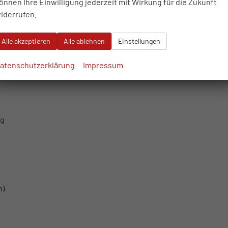
önnen Ihre Einwilligung jederzeit mit Wirkung für die Zukunft
iderrufen.
Alle akzeptieren
Alle ablehnen
Einstellungen
en)
atenschutzerklärung
Impressum
ng
h)