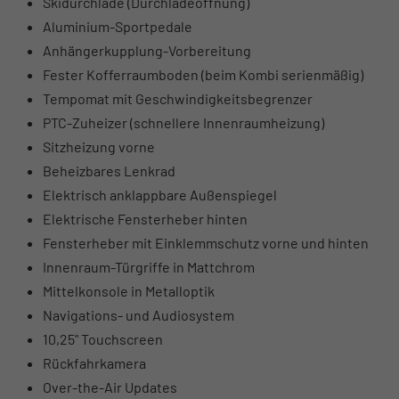
Skidurchlade (Durchladeöffnung)
Aluminium-Sportpedale
Anhängerkupplung-Vorbereitung
Fester Kofferraumboden (beim Kombi serienmäßig)
Tempomat mit Geschwindigkeitsbegrenzer
PTC-Zuheizer (schnellere Innenraumheizung)
Sitzheizung vorne
Beheizbares Lenkrad
Elektrisch anklappbare Außenspiegel
Elektrische Fensterheber hinten
Fensterheber mit Einklemmschutz vorne und hinten
Innenraum-Türgriffe in Mattchrom
Mittelkonsole in Metalloptik
Navigations- und Audiosystem
10,25" Touchscreen
Rückfahrkamera
Over-the-Air Updates