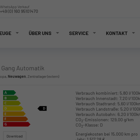
WhatsApp Verkauf
+49 (0) 160 95101470
EUGE
ÜBER UNS
SERVICE
KONTAKT
7 Gang Automatik
ropa,
Neuwagen
, Zentrallager (extern)
Verbrauch kombiniert:
5,80 l/100
Verbrauch Innenstadt:
7,20 l/100
Verbrauch Stadtrand:
5,60 l/100k
Verbrauch Landstraße:
5,20 l/10
Verbrauch Autobahn:
6,20 l/100
CO
-Emissionen:
129,00 g/km
2
CO
-Klasse:
D
2
Energiekosten bei 15.000 km pro
Download
Jahr:
1.517,28 €