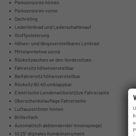
Parksensoren hinten
Parksensoren vorne
Dachreling
Lederlenkrad und Lederschaltknauf
Stoffpolsterung
Höhen- und längsverstellbares Lenkrad
Mittelarmlehne vorne
Rücksitzaschen an den Vordersitzen
Fahrersitz höhenverstellbar
Beifahrersitz höhenverstellbar
Rücksitz 60:40 umklappbar
Elektrische Lendenwirbelstütze Fahrerseite
Oberschenkelauflage Fahrerseite
U
Luftausströmer hinten
b
Brillenfach
v
Automatisch abblendender Innenspiegel
P
10,25" digitales Kombiinstrument