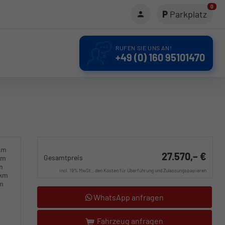
0
Parkplatz
RUFEN SIE UNS AN!
+49 (0) 160 95101470
km
27.570,– €
Gesamtpreis
km
m
incl. 19% MwSt., den Kosten für Überführung und Zulassungspapieren
0km
km
WhatsApp anfragen
Fahrzeug anfragen