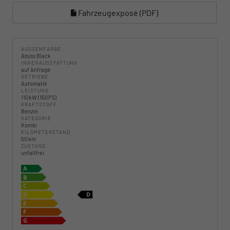
Fahrzeugexposé (PDF)
AUSSENFARBE
Abyss Black
INNENAUSSTATTUNG
auf Anfrage
GETRIEBE
Automatik
LEISTUNG
110 kW (150 PS)
KRAFTSTOFF
Benzin
KATEGORIE
Kombi
KILOMETERSTAND
50 km
ZUSTAND
unfallfrei