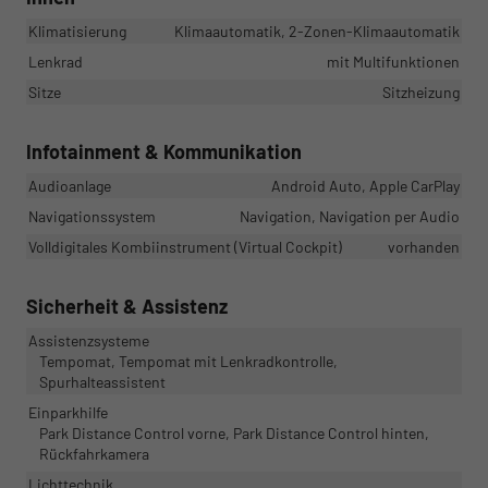
Klimatisierung
Klimaautomatik, 2-Zonen-Klimaautomatik
Lenkrad
mit Multifunktionen
Sitze
Sitzheizung
Infotainment & Kommunikation
Audioanlage
Android Auto, Apple CarPlay
Navigationssystem
Navigation, Navigation per Audio
Volldigitales Kombiinstrument (Virtual Cockpit)
vorhanden
Sicherheit & Assistenz
Assistenzsysteme
Tempomat, Tempomat mit Lenkradkontrolle,
Spurhalteassistent
Einparkhilfe
Park Distance Control vorne, Park Distance Control hinten,
Rückfahrkamera
Lichttechnik