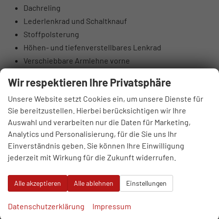
Dachreling
Lederlenkrad und Schaltknauf
Stoffpolsterung
Höhen- und tiefenverstellbares Lenkrad
Verschiebbare Armlehne vorne
Taschen an den Rückseiten der Vordersitze
Wir respektieren Ihre Privatsphäre
Höhenverstellbarer Fahrer- und Beifahrersitz
Unsere Website setzt Cookies ein, um unsere Dienste für
Rücksitzlehnen 60:40 klappbar
Sie bereitzustellen. Hierbei berücksichtigen wir Ihre
Elektrisch einstellbare Lendenstütze Fahrer
Auswahl und verarbeiten nur die Daten für Marketing,
Hintere Lüftungsdüsen
Analytics und Personalisierung, für die Sie uns Ihr
Sonnenbrillenfach
Einverständnis geben. Sie können Ihre Einwilligung
Supervision-Instrumentenpanel 10,25“ TFT LCD
jederzeit mit Wirkung für die Zukunft widerrufen.
DAB-Digitalradioantenne
4 Lautsprecher: vorne 2 + hinten 2
Alle akzeptieren
Alle ablehnen
Einstellungen
6 Lautsprecher: Hochtonlautsprecher vorne
USB-Anschlüsse vorne
Datenschutzerklärung
Impressum
USB-Anschlüsse hinten