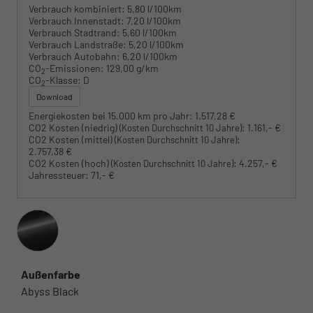
Verbrauch kombiniert:
5,80 l/100km
Verbrauch Innenstadt:
7,20 l/100km
Verbrauch Stadtrand:
5,60 l/100km
Verbrauch Landstraße:
5,20 l/100km
Verbrauch Autobahn:
6,20 l/100km
CO
-Emissionen:
129,00 g/km
2
CO
-Klasse:
D
2
Download
Energiekosten bei 15.000 km pro Jahr:
1.517,28 €
CO2 Kosten (niedrig)
:
1.161,- €
(Kosten Durchschnitt 10 Jahre)
CO2 Kosten (mittel)
:
(Kosten Durchschnitt 10 Jahre)
2.757,38 €
CO2 Kosten (hoch)
:
4.257,- €
(Kosten Durchschnitt 10 Jahre)
Jahressteuer:
71,- €
Außenfarbe
Abyss Black