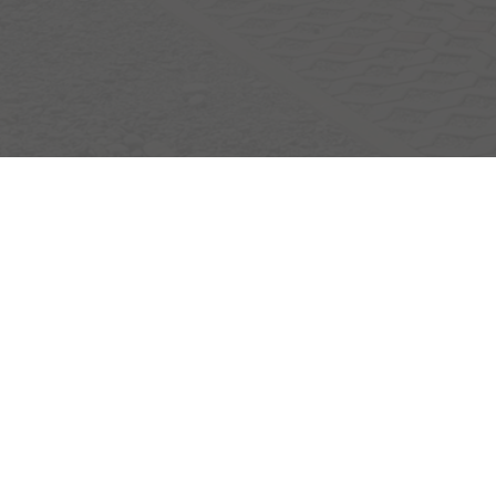
Egerlandstrasse 42
84513 Töging am Inn
Öffnungszeiten