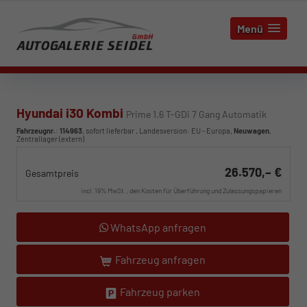
Menü
Hyundai i30 Kombi
Prime 1.6 T-GDi 7 Gang Automatik
Fahrzeugnr.
:
114963
,
sofort lieferbar
, Landesversion: EU - Europa,
Neuwagen
,
Zentrallager (extern)
26.570,– €
Gesamtpreis
incl. 19% MwSt., den Kosten für Überführung und Zulassungspapieren
WhatsApp anfragen
Fahrzeug anfragen
Fahrzeug parken