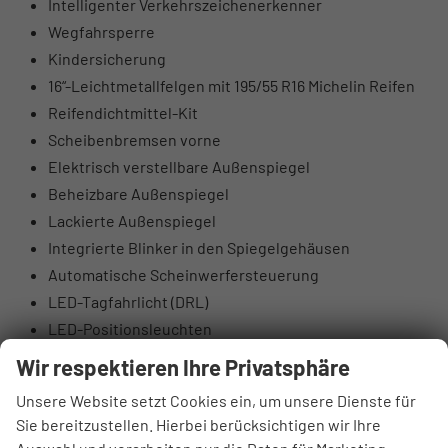
Intelligenter Verkehrszeichenerkenner
Wegfahrsperre
Kindersicherung
16“-Leichtmetallfelgen mit 195/55 R16 Michelin Reifen
Reifendichtmittel-Kit
Scheibenbremsen vorne
Elektrisch verstellbare Außenspiegel
Beheizbare Außenspiegel
Lackierte Außenspiegel
Integrierte Blinker in den Spiegelgehäusen
Automatische Scheinwerfersteuerung
LED-Tagfahrlicht (DRL)
LED-Positionsleuchten
Nebelscheinwerfer hinten
Wir respektieren Ihre Privatsphäre
Tönung der Scheiben
Unsere Website setzt Cookies ein, um unsere Dienste für
Beleuchteter Schminkspiegel
Sie bereitzustellen. Hierbei berücksichtigen wir Ihre
Lederlenkrad