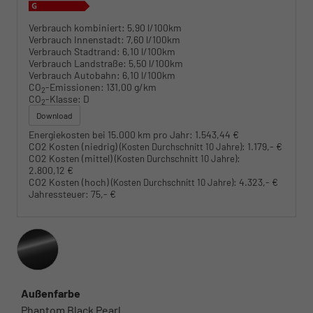
Verbrauch kombiniert:
5,90 l/100km
Verbrauch Innenstadt:
7,60 l/100km
Verbrauch Stadtrand:
6,10 l/100km
Verbrauch Landstraße:
5,50 l/100km
Verbrauch Autobahn:
6,10 l/100km
CO
-Emissionen:
131,00 g/km
2
CO
-Klasse:
D
2
Download
Energiekosten bei 15.000 km pro Jahr:
1.543,44 €
CO2 Kosten (niedrig)
:
1.179,- €
(Kosten Durchschnitt 10 Jahre)
CO2 Kosten (mittel)
:
(Kosten Durchschnitt 10 Jahre)
2.800,12 €
CO2 Kosten (hoch)
:
4.323,- €
(Kosten Durchschnitt 10 Jahre)
Jahressteuer:
75,- €
Außenfarbe
Phantom Black Pearl