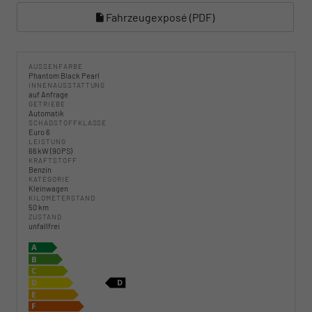
Fahrzeugexposé (PDF)
AUSSENFARBE
Phantom Black Pearl
INNENAUSSTATTUNG
auf Anfrage
GETRIEBE
Automatik
SCHADSTOFFKLASSE
Euro 6
LEISTUNG
66 kW (90 PS)
KRAFTSTOFF
Benzin
KATEGORIE
Kleinwagen
KILOMETERSTAND
50 km
ZUSTAND
unfallfrei