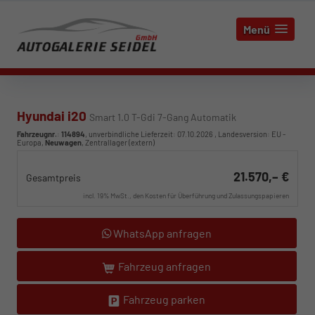
Menü
Hyundai i20
Smart 1.0 T-Gdi 7-Gang Automatik
Fahrzeugnr.
:
114894
, unverbindliche Lieferzeit:
07.10.2026
, Landesversion: EU -
Europa,
Neuwagen
, Zentrallager (extern)
21.570,– €
Gesamtpreis
incl. 19% MwSt., den Kosten für Überführung und Zulassungspapieren
WhatsApp anfragen
Fahrzeug anfragen
Fahrzeug parken