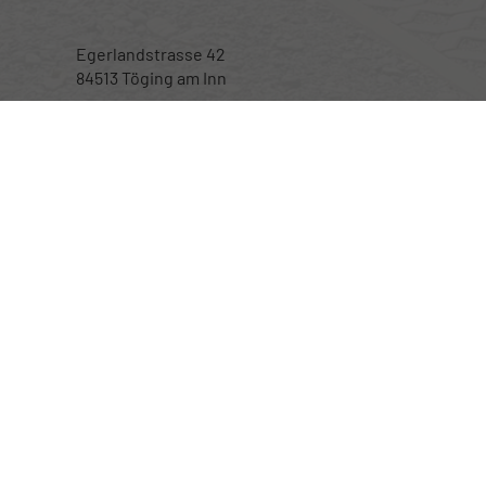
Egerlandstrasse 42
84513 Töging am Inn
Öffnungszeiten
Montag bis Samstag
nur nach telefonischer Vereinbarung
Rufen Sie an