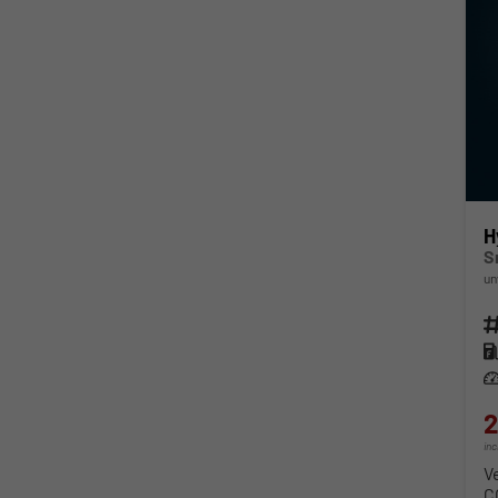
H
S
un
Fahr
Kra
Lei
2
in
V
C