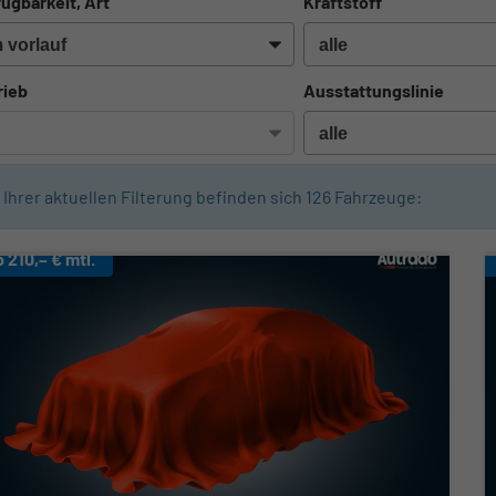
ügbarkeit, Art
Kraftstoff
rieb
Ausstattungslinie
n Ihrer aktuellen Filterung befinden sich
126
Fahrzeuge:
b 210,– € mtl.