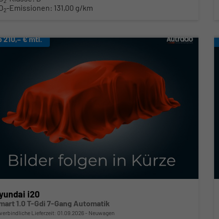
2
O
-Emissionen:
131,00 g/km
2
b 210,– € mtl.
yundai i20
mart 1.0 T-Gdi 7-Gang Automatik
verbindliche Lieferzeit:
01.09.2026
Neuwagen