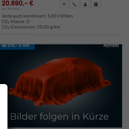
20.690,– €
WhatsApp anfragen
Wir rufen Sie an
Fahrzeugexposé (PDF)
Fahrzeug parken
incl. 19% MwSt.
Verbrauch kombiniert:
5,90 l/100km
CO
-Klasse:
D
2
CO
-Emissionen:
131,00 g/km
2
ab 210,– € mtl.