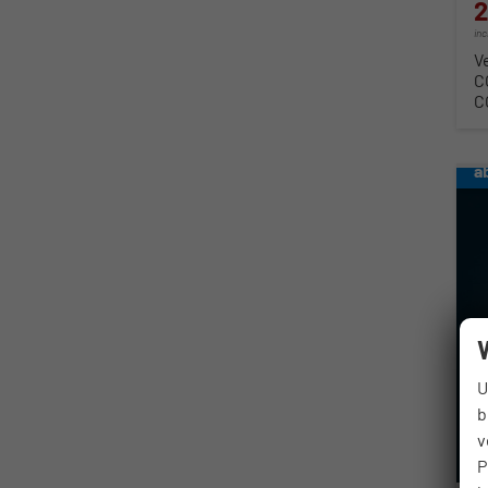
2
in
V
C
C
a
U
b
v
P