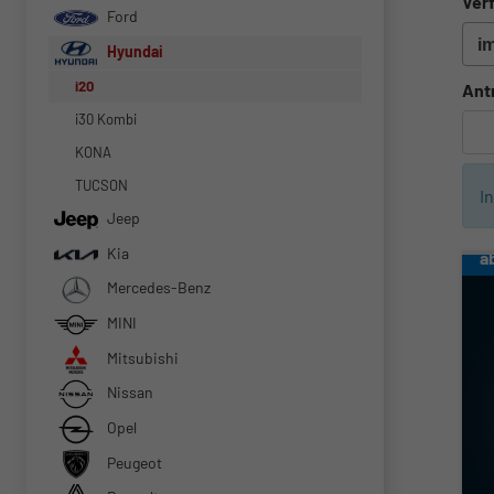
Verf
Ford
Hyundai
i20
Ant
i30 Kombi
KONA
TUCSON
I
Jeep
Kia
a
Mercedes-Benz
MINI
Mitsubishi
Nissan
Opel
Peugeot