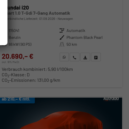
Hyundai i20
Smart 1.0 T-Gdi 7-Gang Automatik
unverbindliche Lieferzeit:
01.09.2026
Neuwagen
Fahrzeugnr.
115041
Getriebe
Automatik
Kraftstoff
Benzin
Außenfarbe
Phantom Black Pearl
Leistung
66 kW (90 PS)
Kilometerstand
50 km
20.690,– €
WhatsApp anfragen
Wir rufen Sie an
Fahrzeugexposé (PDF)
Fahrzeug parken
incl. 19% MwSt.
Verbrauch kombiniert:
5,90 l/100km
CO
-Klasse:
D
2
CO
-Emissionen:
131,00 g/km
2
ab 210,– € mtl.