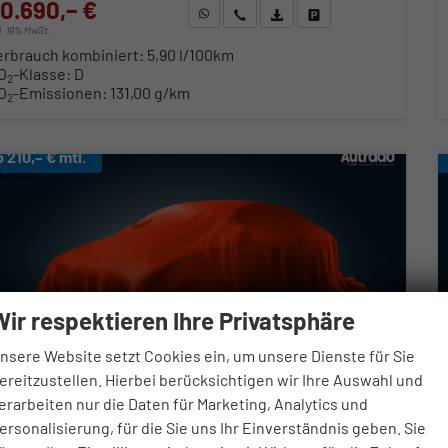
0.690,– €
WhatsApp anfragen
Wir rufen Sie an
Fahrzeugexposé (PDF)
Fahrzeug parken
cl. 19% MwSt.
erbrauch kombiniert:
5,90 l/100km
O
-Klasse:
D
2
O
-Emissionen:
131,00 g/km
2
b 210,– € mtl.
Wir respektieren Ihre Privatsphäre
nsere Website setzt Cookies ein, um unsere Dienste für Sie
ereitzustellen. Hierbei berücksichtigen wir Ihre Auswahl und
erarbeiten nur die Daten für Marketing, Analytics und
ersonalisierung, für die Sie uns Ihr Einverständnis geben. Sie