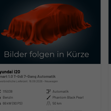
yundai i20
mart 1.0 T-Gdi 7-Gang Automatik
verbindliche Lieferzeit:
16.09.2026
Neuwagen
zeugnr.
115038
Getriebe
Automatik
ftstoff
Benzin
Außenfarbe
Phantom Black Pearl
stung
66 kW (90 PS)
Kilometerstand
50 km