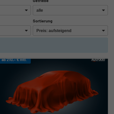
Getriebe
Sortierung
ab 210,– € mtl.