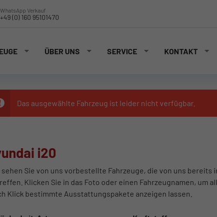
WhatsApp Verkauf
+49 (0) 160 95101470
EUGE
ÜBER UNS
SERVICE
KONTAKT
Das ausgewählte Fahrzeug ist leider nicht verfügbar.
undai i20
 sehen Sie von uns vorbestellte Fahrzeuge, die von uns bereits 
reffen. Klicken Sie in das Foto oder einen Fahrzeugnamen, um al
ch Klick bestimmte Ausstattungspakete anzeigen lassen.