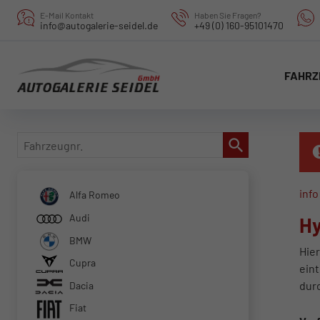
E-Mail Kontakt
Haben Sie Fragen?
info@autogalerie-seidel.de
+49 (0) 160-95101470
FAHRZ
Fahrzeugnr.
info
Alfa Romeo
Audi
Hy
BMW
Hier
Cupra
eint
dur
Dacia
Fiat