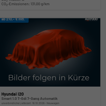
2
CO
-Emissionen:
131,00 g/km
2
ab 210,– € mtl.
Hyundai i20
Smart 1.0 T-Gdi 7-Gang Automatik
unverbindliche Lieferzeit:
16.10.2026
Neuwagen