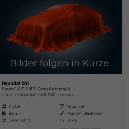
Hyundai i20
Smart 1.0 T-Gdi 7-Gang Automatik
unverbindliche Lieferzeit:
16.09.2026
Neuwagen
Fahrzeugnr.
115039
Getriebe
Automatik
Kraftstoff
Benzin
Außenfarbe
Phantom Black Pearl
Leistung
66 kW (90 PS)
Kilometerstand
50 km