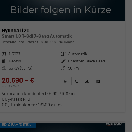
Hyundai i20
Smart 1.0 T-Gdi 7-Gang Automatik
unverbindliche Lieferzeit:
16.09.2026
Neuwagen
Fahrzeugnr.
115037
Getriebe
Automatik
Kraftstoff
Benzin
Außenfarbe
Phantom Black Pearl
Leistung
66 kW (90 PS)
Kilometerstand
50 km
20.690,– €
WhatsApp anfragen
Wir rufen Sie an
Fahrzeugexposé (PDF)
Fahrzeug parken
incl. 19% MwSt.
Verbrauch kombiniert:
5,90 l/100km
CO
-Klasse:
D
2
CO
-Emissionen:
131,00 g/km
2
ab 210,– € mtl.