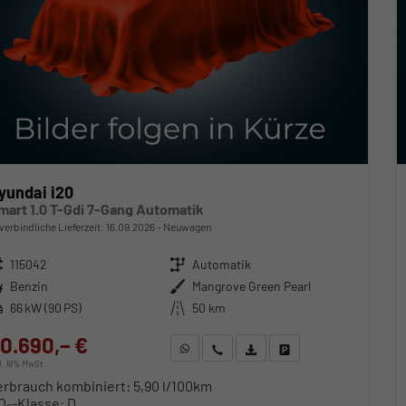
yundai i20
mart 1.0 T-Gdi 7-Gang Automatik
verbindliche Lieferzeit:
16.09.2026
Neuwagen
zeugnr.
115042
Getriebe
Automatik
ftstoff
Benzin
Außenfarbe
Mangrove Green Pearl
stung
66 kW (90 PS)
Kilometerstand
50 km
0.690,– €
WhatsApp anfragen
Wir rufen Sie an
Fahrzeugexposé (PDF)
Fahrzeug parken
cl. 19% MwSt.
erbrauch kombiniert:
5,90 l/100km
O
-Klasse:
D