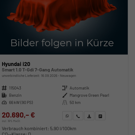
Hyundai i20
Smart 1.0 T-Gdi 7-Gang Automatik
unverbindliche Lieferzeit:
16.09.2026
Neuwagen
Fahrzeugnr.
115043
Getriebe
Automatik
Kraftstoff
Benzin
Außenfarbe
Mangrove Green Pearl
Leistung
66 kW (90 PS)
Kilometerstand
50 km
20.690,– €
WhatsApp anfragen
Wir rufen Sie an
Fahrzeugexposé (PDF)
Fahrzeug parken
incl. 19% MwSt.
Verbrauch kombiniert:
5,90 l/100km
CO
-Klasse:
D