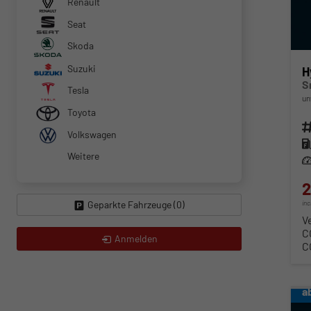
Renault
Seat
Skoda
Suzuki
H
S
Tesla
un
Toyota
Fahr
Volkswagen
Kra
Weitere
Lei
2
Geparkte Fahrzeuge (
0
)
in
V
C
Anmelden
C
a