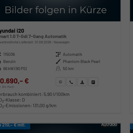
yundai i20
mart 1.0 T-Gdi 7-Gang Automatik
verbindliche Lieferzeit:
01.09.2026
Neuwagen
zeugnr.
115036
Getriebe
Automatik
ftstoff
Benzin
Außenfarbe
Phantom Black Pearl
stung
66 kW (90 PS)
Kilometerstand
50 km
0.690,– €
WhatsApp anfragen
Wir rufen Sie an
Fahrzeugexposé (PDF)
Fahrzeug parken
cl. 19% MwSt.
erbrauch kombiniert:
5,90 l/100km
O
-Klasse:
D
2
O
-Emissionen:
131,00 g/km
2
b 210,– € mtl.