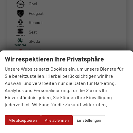
Opel
Peugeot
Renault
Seat
Skoda
Suzuki
Wir respektieren Ihre Privatsphäre
Tesla
Unsere Website setzt Cookies ein, um unsere Dienste für
Toyota
Sie bereitzustellen. Hierbei berücksichtigen wir Ihre
Volkswagen
Auswahl und verarbeiten nur die Daten für Marketing,
Weitere
Analytics und Personalisierung, für die Sie uns Ihr
Einverständnis geben. Sie können Ihre Einwilligung
jederzeit mit Wirkung für die Zukunft widerrufen.
Geparkte Fahrzeuge (
0
)
Alle akzeptieren
Alle ablehnen
Einstellungen
Anmelden