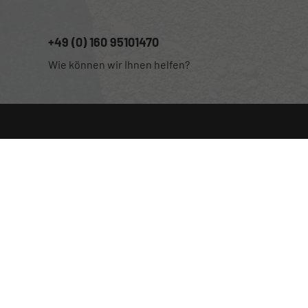
+49 (0) 160 95101470
Wie können wir Ihnen helfen?
Anmelden
Impressum
Datenschutz
Cookie-Einstellungen
Weitere Informationen zum offiziellen Kraftstoffverbrauch und
zu den offiziellen spezifischen CO
-Emissionen und
2
gegebenenfalls zum Stromverbrauch neuer PKW können dem
'Leitfaden über den offiziellen Kraftstoffverbrauch, die
offiziellen spezifischen CO
-Emissionen und den offiziellen
2
Stromverbrauch neuer PKW' entnommen werden, der an allen
Verkaufsstellen und bei der 'Deutschen Automobil Treuhand
GmbH' unentgeltlich erhältlich ist unter www.dat.de.