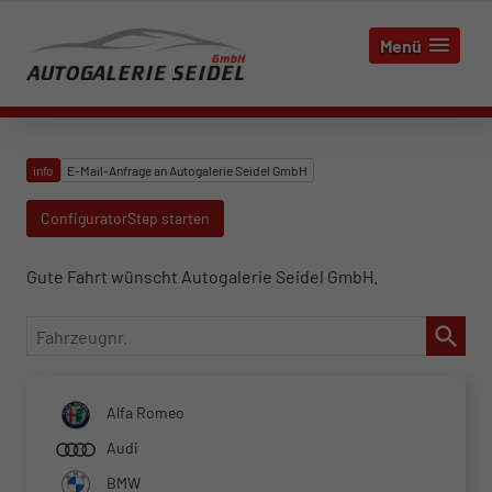
Menü
info
E-Mail-Anfrage an Autogalerie Seidel GmbH
ConfiguratorStep starten
Gute Fahrt wünscht Autogalerie Seidel GmbH.
Fahrzeugnr.
Alfa Romeo
Audi
BMW