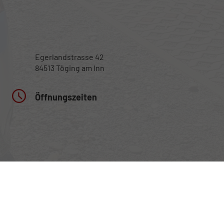
Egerlandstrasse 42
84513 Töging am Inn
Öffnungszeiten
Montag bis Samstag
nur nach telefonischer Vereinbarung
Rufen Sie an