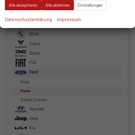
Alle akzeptieren
Alle ablehnen
Einstellungen
Alfa Romeo
Datenschutzerklärung
Impressum
Audi
BMW
Cupra
Dacia
Fiat
Ford
Kuga
Puma
Transit Custom
Hyundai
Jeep
Kia