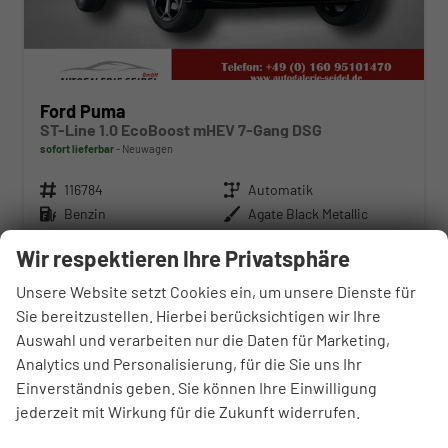
Ford Puma
ST-Line 1.0 EcoBoost mHEV 7-Gang DSG
sofort lieferbar
Neuwagen
Fahrzeugnr.
116784
Getriebe
Automatik
Kraftstoff
Benzin
Außenfarbe
Agate Black Metallic
Leistung
92 kW (125 PS)
Kilometerstand
50 km
Wir respektieren Ihre Privatsphäre
04.03.2026
Unsere Website setzt Cookies ein, um unsere Dienste für
27.170,– €
WhatsApp anfragen
Wir rufen Sie an
Fahrzeugexposé (PDF)
Fahrzeug parken
Sie bereitzustellen. Hierbei berücksichtigen wir Ihre
incl. 19% MwSt.
Auswahl und verarbeiten nur die Daten für Marketing,
Verbrauch kombiniert:
6,90 l/100km
Analytics und Personalisierung, für die Sie uns Ihr
CO
-Klasse:
D
2
CO
-Emissionen:
129,00 g/km
Einverständnis geben. Sie können Ihre Einwilligung
2
jederzeit mit Wirkung für die Zukunft widerrufen.
Fahrzeugnr.