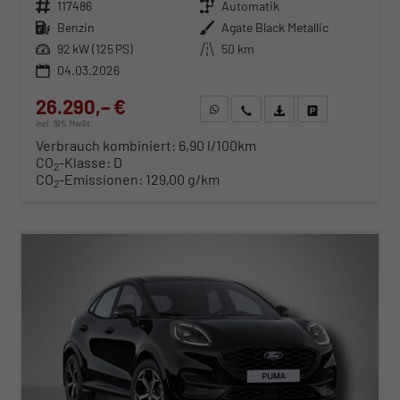
Fahrzeugnr.
117486
Getriebe
Automatik
Kraftstoff
Benzin
Außenfarbe
Agate Black Metallic
Leistung
92 kW (125 PS)
Kilometerstand
50 km
04.03.2026
26.290,– €
WhatsApp anfragen
Wir rufen Sie an
Fahrzeugexposé (PDF)
Fahrzeug parken
incl. 19% MwSt.
Verbrauch kombiniert:
6,90 l/100km
CO
-Klasse:
D
2
CO
-Emissionen:
129,00 g/km
2
ab 276,– € mtl.