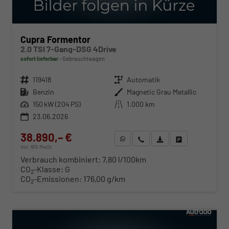
Cupra Formentor
2.0 TSI 7-Gang-DSG 4Drive
sofort lieferbar
Gebrauchtwagen
Fahrzeugnr.
119418
Getriebe
Automatik
Kraftstoff
Benzin
Außenfarbe
Magnetic Grau Metallic
Leistung
150 kW (204 PS)
Kilometerstand
1.000 km
23.06.2026
38.890,– €
WhatsApp anfragen
Wir rufen Sie an
Fahrzeugexposé (PDF)
Fahrzeug parken
incl. 19% MwSt.
Verbrauch kombiniert:
7,80 l/100km
CO
-Klasse:
G
2
CO
-Emissionen:
176,00 g/km
2
ab 397,– € mtl.