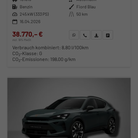
Kraftstoff
Benzin
Außenfarbe
Fiord Blau
Leistung
245 kW (333 PS)
Kilometerstand
50 km
16.04.2026
38.770,– €
WhatsApp anfragen
Wir rufen Sie an
Fahrzeugexposé (PDF)
Fahrzeug parken
incl. 19% MwSt.
Verbrauch kombiniert:
8,80 l/100km
CO
-Klasse:
G
2
CO
-Emissionen:
198,00 g/km
2
ab 394,– € mtl.