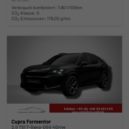
incl. 19% MwSt.
Verbrauch kombiniert:
7,80 l/100km
CO
-Klasse:
G
2
CO
-Emissionen:
176,00 g/km
2
ab 395,– € mtl.
Cupra Formentor
2.0 TSI 7-Gang-DSG 4Drive