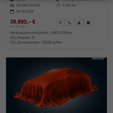
Leistung
150 kW (204 PS)
Kilometerstand
1.000 km
09.06.2026
38.890,– €
WhatsApp anfragen
Wir rufen Sie an
Fahrzeugexposé (PDF)
Fahrzeug parken
incl. 19% MwSt.
Verbrauch kombiniert:
7,80 l/100km
CO
-Klasse:
G
2
CO
-Emissionen:
176,00 g/km
2
ab 395,– € mtl.