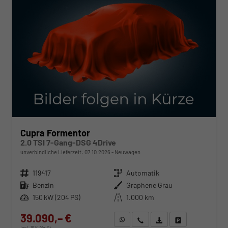
Cupra Formentor
2.0 TSI 7-Gang-DSG 4Drive
unverbindliche Lieferzeit:
07.10.2026
Neuwagen
Fahrzeugnr.
119417
Getriebe
Automatik
Kraftstoff
Benzin
Außenfarbe
Graphene Grau
Leistung
150 kW (204 PS)
Kilometerstand
1.000 km
39.090,– €
WhatsApp anfragen
Wir rufen Sie an
Fahrzeugexposé (PDF)
Fahrzeug parken
incl. 19% MwSt.