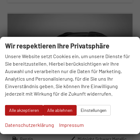
ab 395,– € mtl.
Wir respektieren Ihre Privatsphäre
Unsere Website setzt Cookies ein, um unsere Dienste für
Sie bereitzustellen. Hierbei berücksichtigen wir Ihre
Auswahl und verarbeiten nur die Daten für Marketing,
Analytics und Personalisierung, für die Sie uns Ihr
Einverständnis geben. Sie können Ihre Einwilligung
jederzeit mit Wirkung für die Zukunft widerrufen.
Cupra Formentor
Alle akzeptieren
Alle ablehnen
Einstellungen
2.0 TSI 7-Gang-DSG 4Drive
sofort lieferbar
Gebrauchtwagen
Datenschutzerklärung
Impressum
Fahrzeugnr.
119341
Getriebe
Automatik
Kraftstoff
Benzin
Außenfarbe
Midnight Schwarz Metallic