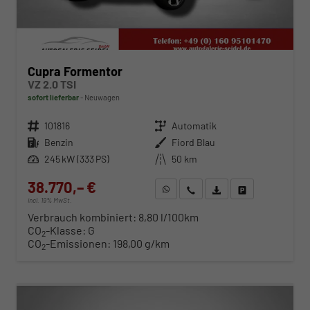
Cupra Formentor
VZ 2.0 TSI
sofort lieferbar
Neuwagen
Fahrzeugnr.
101816
Getriebe
Automatik
Kraftstoff
Benzin
Außenfarbe
Fiord Blau
Leistung
245 kW (333 PS)
Kilometerstand
50 km
38.770,– €
WhatsApp anfragen
Wir rufen Sie an
Fahrzeugexposé (PDF)
Fahrzeug parken
incl. 19% MwSt.
Verbrauch kombiniert:
8,80 l/100km
CO
-Klasse:
G
2
CO
-Emissionen:
198,00 g/km
2
ab 395,– € mtl.