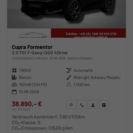
Cupra Formentor
2.0 TSI 7-Gang-DSG 4Drive
unverbindliche Lieferzeit:
20.08.2026
Gebrauchtwagen
Fahrzeugnr.
119340
Getriebe
Automatik
Kraftstoff
Benzin
Außenfarbe
Midnight Schwarz Metallic
Leistung
150 kW (204 PS)
Kilometerstand
1.000 km
10.06.2026
38.890,– €
WhatsApp anfragen
Wir rufen Sie an
Fahrzeugexposé (PDF)
Fahrzeug parken
incl. 19% MwSt.
Verbrauch kombiniert:
7,80 l/100km
CO
-Klasse:
G
2
CO
-Emissionen:
176,00 g/km
2