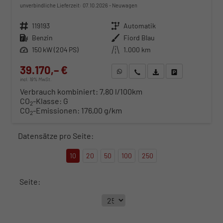
unverbindliche Lieferzeit:
07.10.2026
Neuwagen
Fahrzeugnr.
119193
Getriebe
Automatik
Kraftstoff
Benzin
Außenfarbe
Fiord Blau
Leistung
150 kW (204 PS)
Kilometerstand
1.000 km
39.170,– €
WhatsApp anfragen
Wir rufen Sie an
Fahrzeugexposé (PDF)
Fahrzeug parken
incl. 19% MwSt.
Verbrauch kombiniert:
7,80 l/100km
CO
-Klasse:
G
2
CO
-Emissionen:
176,00 g/km
2
Datensätze pro Seite:
10
20
50
100
250
Seite: