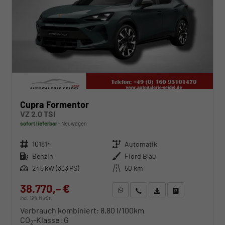
Cupra Formentor
VZ 2.0 TSI
sofort lieferbar
Neuwagen
Fahrzeugnr.
101814
Getriebe
Automatik
Kraftstoff
Benzin
Außenfarbe
Fiord Blau
Leistung
245 kW (333 PS)
Kilometerstand
50 km
38.770,– €
WhatsApp anfragen
Wir rufen Sie an
Fahrzeugexposé (PDF)
Fahrzeug parken
incl. 19% MwSt.
Verbrauch kombiniert:
8,80 l/100km
CO
-Klasse:
G
2