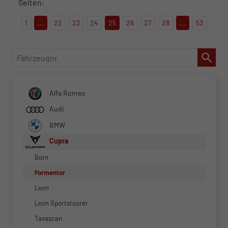
Seiten:
1
...
22
23
24
25
26
27
28
...
53
Fahrzeugnr.
Alfa Romeo
Audi
BMW
Cupra
Born
Formentor
Leon
Leon Sportstourer
Tavascan