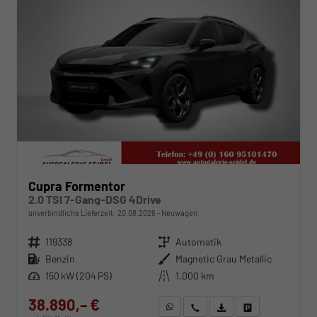
Cupra Formentor
2.0 TSI 7-Gang-DSG 4Drive
unverbindliche Lieferzeit:
20.08.2026
Neuwagen
Fahrzeugnr.
119338
Getriebe
Automatik
Kraftstoff
Benzin
Außenfarbe
Magnetic Grau Metallic
Leistung
150 kW (204 PS)
Kilometerstand
1.000 km
38.890,– €
WhatsApp anfragen
Wir rufen Sie an
Fahrzeugexposé (PDF)
Fahrzeug parken