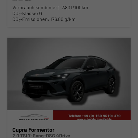
Verbrauch kombiniert:
7,80 l/100km
CO
-Klasse:
G
2
CO
-Emissionen:
176,00 g/km
2
ab 398,– € mtl.
Cupra Formentor
2.0 TSI 7-Gang-DSG 4Drive