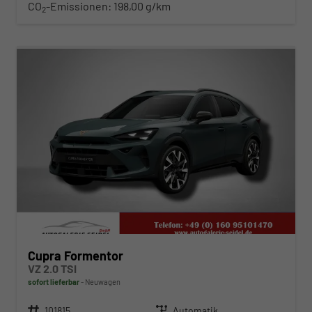
CO
-Emissionen:
198,00 g/km
2
ab 394,– € mtl.
Cupra Formentor
VZ 2.0 TSI
sofort lieferbar
Neuwagen
Fahrzeugnr.
101815
Getriebe
Automatik