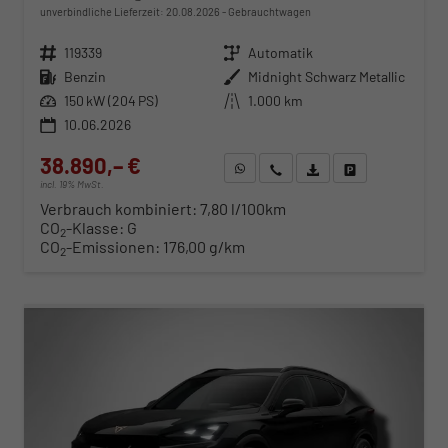
unverbindliche Lieferzeit:
20.08.2026
Gebrauchtwagen
Fahrzeugnr.
119339
Getriebe
Automatik
Kraftstoff
Benzin
Außenfarbe
Midnight Schwarz Metallic
Leistung
150 kW (204 PS)
Kilometerstand
1.000 km
10.06.2026
38.890,– €
WhatsApp anfragen
Wir rufen Sie an
Fahrzeugexposé (PDF)
Fahrzeug parken
incl. 19% MwSt.
Verbrauch kombiniert:
7,80 l/100km
CO
-Klasse:
G
2
CO
-Emissionen:
176,00 g/km
2
ab 395,– € mtl.