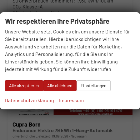
Stromverbrauch kombiniert:
17,60 kWh/100km
CO
-Klasse:
A
2
CO
-Emissionen:
0 g/km
2
Wir respektieren Ihre Privatsphäre
ab 444,– € mtl.
Unsere Website setzt Cookies ein, um unsere Dienste für
Sie bereitzustellen. Hierbei berücksichtigen wir Ihre
Auswahl und verarbeiten nur die Daten für Marketing,
Analytics und Personalisierung, für die Sie uns Ihr
Einverständnis geben. Sie können Ihre Einwilligung
jederzeit mit Wirkung für die Zukunft widerrufen.
Alle akzeptieren
Alle ablehnen
Einstellungen
Datenschutzerklärung
Impressum
Cupra Born
Endurance Elektro 79 kWh 1-Gang-Automatik
unverbindliche Lieferzeit:
19.09.2026
Neuwagen