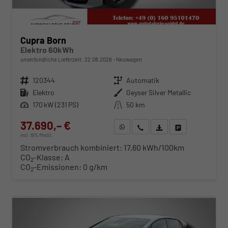
Cupra Born
Elektro 60kWh
unverbindliche Lieferzeit:
22.08.2026
Neuwagen
Fahrzeugnr.
120344
Getriebe
Automatik
Kraftstoff
Elektro
Außenfarbe
Geyser Silver Metallic
Leistung
170 kW (231 PS)
Kilometerstand
50 km
37.690,– €
WhatsApp anfragen
Wir rufen Sie an
Fahrzeugexposé (PDF)
Fahrzeug parken
incl. 19% MwSt.
Stromverbrauch kombiniert:
17,60 kWh/100km
CO
-Klasse:
A
2
CO
-Emissionen:
0 g/km
2
ab 392,– € mtl.