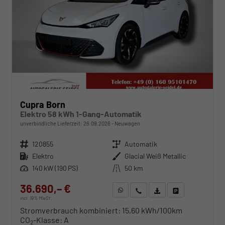
Cupra Born
Elektro 58 kWh 1-Gang-Automatik
unverbindliche Lieferzeit:
26.09.2026
Neuwagen
Fahrzeugnr.
120855
Getriebe
Automatik
Kraftstoff
Elektro
Außenfarbe
Glacial Weiß Metallic
Leistung
140 kW (190 PS)
Kilometerstand
50 km
36.690,– €
WhatsApp anfragen
Wir rufen Sie an
Fahrzeugexposé (PDF)
Fahrzeug parken
incl. 19% MwSt.
Stromverbrauch kombiniert:
15,60 kWh/100km
CO
-Klasse:
A
2