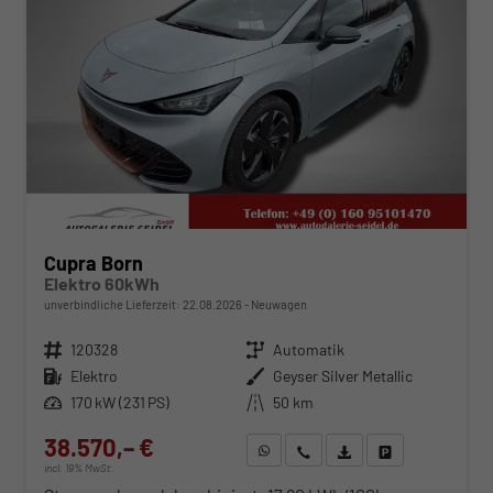
Cupra Born
Elektro 60kWh
unverbindliche Lieferzeit:
22.08.2026
Neuwagen
Fahrzeugnr.
120328
Getriebe
Automatik
Kraftstoff
Elektro
Außenfarbe
Geyser Silver Metallic
Leistung
170 kW (231 PS)
Kilometerstand
50 km
38.570,– €
WhatsApp anfragen
Wir rufen Sie an
Fahrzeugexposé (PDF)
Fahrzeug parken
incl. 19% MwSt.