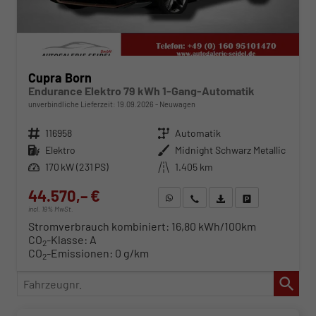
Cupra Born
Endurance Elektro 79 kWh 1-Gang-Automatik
unverbindliche Lieferzeit:
19.09.2026
Neuwagen
Fahrzeugnr.
116958
Getriebe
Automatik
Kraftstoff
Elektro
Außenfarbe
Midnight Schwarz Metallic
Leistung
170 kW (231 PS)
Kilometerstand
1.405 km
44.570,– €
WhatsApp anfragen
Wir rufen Sie an
Fahrzeugexposé (PDF)
Fahrzeug parken
incl. 19% MwSt.
Stromverbrauch kombiniert:
16,80 kWh/100km
CO
-Klasse:
A
2
CO
-Emissionen:
0 g/km
2
Fahrzeugnr.