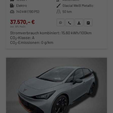
Kraftstoff
Elektro
Außenfarbe
Glacial Weiß Metallic
Leistung
140 kW (190 PS)
Kilometerstand
50 km
37.570,– €
WhatsApp anfragen
Wir rufen Sie an
Fahrzeugexposé (PDF)
Fahrzeug parken
incl. 19% MwSt.
Stromverbrauch kombiniert:
15,60 kWh/100km
CO
-Klasse:
A
2
CO
-Emissionen:
0 g/km
2
ab 383,– € mtl.