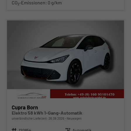
CO
-Emissionen:
0 g/km
2
ab 382,– € mtl.
Cupra Born
Elektro 58 kWh 1-Gang-Automatik
unverbindliche Lieferzeit:
26.09.2026
Neuwagen
Fahrzeugnr.
120854
Getriebe
Automatik