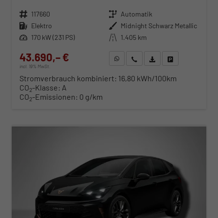
Fahrzeugnr.
117660
Getriebe
Automatik
Kraftstoff
Elektro
Außenfarbe
Midnight Schwarz Metallic
Leistung
170 kW (231 PS)
Kilometerstand
1.405 km
43.690,– €
WhatsApp anfragen
Wir rufen Sie an
Fahrzeugexposé (PDF)
Fahrzeug parken
incl. 19% MwSt.
Stromverbrauch kombiniert:
16,80 kWh/100km
CO
-Klasse:
A
2
CO
-Emissionen:
0 g/km
2
ab 453,– € mtl.