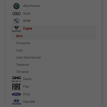
Alfa Romeo
Audi
BMW
Cupra
Born
Formentor
Leon
Leon Sportstourer
Tavascan
Terramar
Dacia
Fiat
Ford
Hyundai