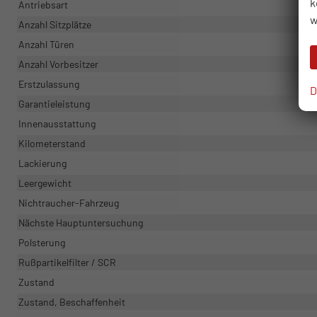
k
Antriebsart
w
Anzahl Sitzplätze
Anzahl Türen
Anzahl Vorbesitzer
Erstzulassung
D
Garantieleistung
Innenausstattung
Kilometerstand
Lackierung
Leergewicht
Nichtraucher-Fahrzeug
Nächste Hauptuntersuchung
Polsterung
Rußpartikelfilter / SCR
Zustand
Zustand, Beschaffenheit