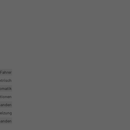
Fahrer
ktrisch
omatik
ktionen
handen
heizung
handen