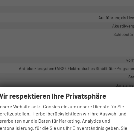
Ausführung als He
Akustikver
Schiebetür
vor
Antiblockiersystem (ABS), Elektronisches Stabilitäts-Program
Sta
Ganzjahre
Wir respektieren Ihre Privatsphäre
nsere Website setzt Cookies ein, um unsere Dienste für Sie
2
ereitzustellen. Hierbei berücksichtigen wir Ihre Auswahl und
erarbeiten nur die Daten für Marketing, Analytics und
ersonalisierung, für die Sie uns Ihr Einverständnis geben. Sie
Front