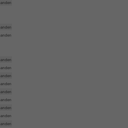
handen
handen
handen
handen
handen
handen
handen
handen
handen
handen
handen
handen