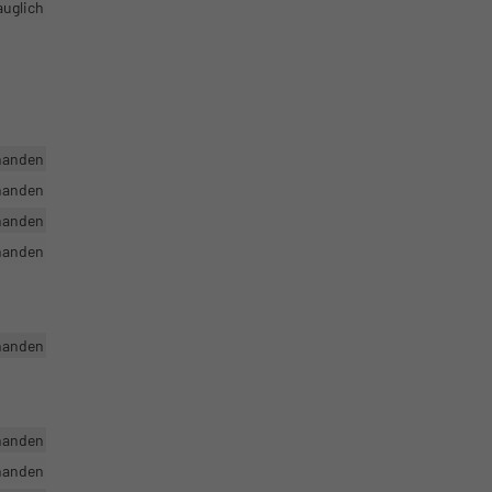
auglich
handen
handen
handen
handen
handen
handen
handen