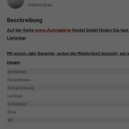
Indium Grau
Beschreibung
Auf der Seite
www.Autogalerie
Seidel GmbH finden Sie fast
Lieferbar
Mit einem Jahr Garantie, wobei die Möglichkeit besteht, ein
Innen
Armlehnen
Fensterheber
Klimatisierung
Lenkrad
Schlafplatz
Sitze
WC