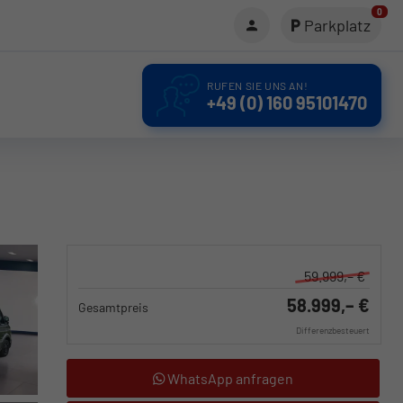
0
Parkplatz
RUFEN SIE UNS AN!
+49 (0) 160 95101470
59.999,– €
58.999,– €
Gesamtpreis
Differenzbesteuert
WhatsApp anfragen