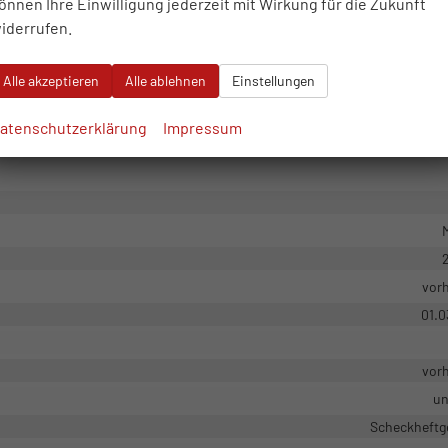
önnen Ihre Einwilligung jederzeit mit Wirkung für die Zukunft
Verbrennungsmotor
iderrufen.
Alle akzeptieren
Alle ablehnen
Einstellungen
22.0
atenschutzerklärung
Impressum
Fahrzeugg
M
vor
01.0
vor
un
Scheckheftg