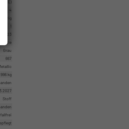
 (ICE)
4
4-türig
1
2.2023
arantie
Grau
667
etallic
2996 kg
handen
3.2027
Stoff
handen
fallfrei
epflegt