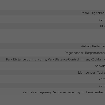
Radio, Digitalra
vor
Blu
Airbag, Beifahre
Regensensor, Berganfahras
Park Distance Control vorne, Park Distance Control hinten, Rückfah
Servol
Lichtsensor, Tagfa
vor
vor
Zentralverriegelung, Zentralverriegelung mit Funkfernbe