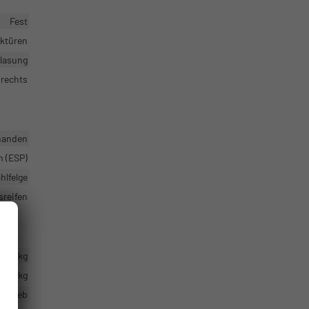
Fest
cktüren
glasung
 rechts
handen
m (ESP)
hlfelge
sreifen
500 kg
750 kg
antrieb