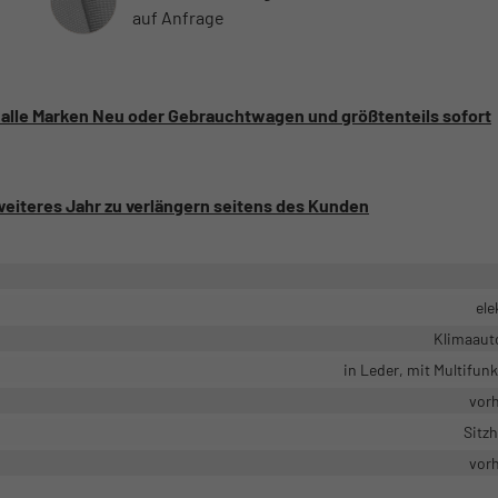
auf Anfrage
 alle Marken Neu oder Gebrauchtwagen und größtenteils sofort
 weiteres Jahr zu verlängern seitens des Kunden
ele
Klimaaut
in Leder, mit Multifun
vor
Sitz
vor