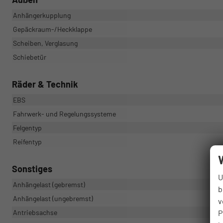
Anhängerkupplung
Gepäckraum-/Heckklappe
Scheiben, Verglasung
Schiebetür
Räder & Technik
EBS
Fahrwerk- und Regelungssysteme
Felgentyp
Reifentyp
Sonstiges
U
Anhängelast (gebremst)
b
Anhängelast (ungebremst)
v
P
Antriebsachse