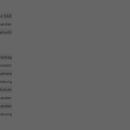
dio DAB
handen
etooth
rairbag
sistent
rkamera
enkung
hrlicht
handen
handen
dienung