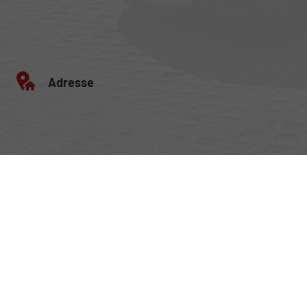
Adresse
Egerlandstrasse 42
84513 Töging am Inn
Öffnungszeiten