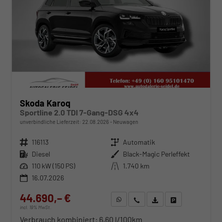
Skoda Karoq
Sportline 2.0 TDI 7-Gang-DSG 4x4
unverbindliche Lieferzeit:
22.08.2026
Neuwagen
Fahrzeugnr.
116113
Getriebe
Automatik
Kraftstoff
Diesel
Außenfarbe
Black-Magic Perleffekt
Leistung
110 kW (150 PS)
Kilometerstand
1.740 km
16.07.2026
44.690,– €
WhatsApp anfragen
Wir rufen Sie an
Fahrzeugexposé (PDF)
Fahrzeug parken
incl. 19% MwSt.
Verbrauch kombiniert:
6,60 l/100km