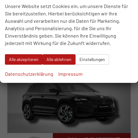
16.07.2026
Unsere Website setzt Cookies ein, um unsere Dienste für
Sie bereitzustellen. Hierbei berücksichtigen wir Ihre
45.570,– €
WhatsApp anfragen
Wir rufen Sie an
Fahrzeugexposé (PDF)
Fahrzeug parken
Auswahl und verarbeiten nur die Daten für Marketing,
incl. 19% MwSt.
Analytics und Personalisierung, für die Sie uns Ihr
Verbrauch kombiniert:
6,60 l/100km
Einverständnis geben. Sie können Ihre Einwilligung
CO
-Klasse:
F
2
CO
-Emissionen:
172,00 g/km
jederzeit mit Wirkung für die Zukunft widerrufen.
2
ab 463,– € mtl.
Alle akzeptieren
Alle ablehnen
Einstellungen
Datenschutzerklärung
Impressum