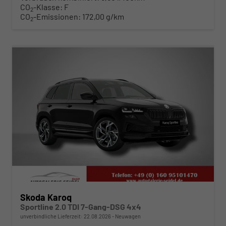
CO
-Klasse:
F
2
CO
-Emissionen:
172,00 g/km
2
ab 454,– € mtl.
Skoda Karoq
Sportline 2.0 TDI 7-Gang-DSG 4x4
unverbindliche Lieferzeit:
22.08.2026
Neuwagen