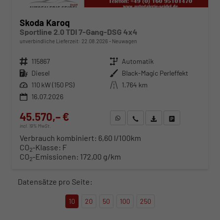
Skoda Karoq
Sportline 2.0 TDI 7-Gang-DSG 4x4
unverbindliche Lieferzeit:
22.08.2026
Neuwagen
Fahrzeugnr.
115867
Getriebe
Automatik
Kraftstoff
Diesel
Außenfarbe
Black-Magic Perleffekt
Leistung
110 kW (150 PS)
Kilometerstand
1.764 km
16.07.2026
45.570,– €
WhatsApp anfragen
Wir rufen Sie an
Fahrzeugexposé (PDF)
Fahrzeug parken
incl. 19% MwSt.
Verbrauch kombiniert:
6,60 l/100km
CO
-Klasse:
F
2
CO
-Emissionen:
172,00 g/km
2
Datensätze pro Seite:
10
20
50
100
250