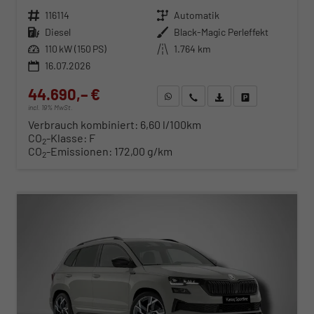
Fahrzeugnr.
116114
Getriebe
Automatik
Kraftstoff
Diesel
Außenfarbe
Black-Magic Perleffekt
Leistung
110 kW (150 PS)
Kilometerstand
1.764 km
16.07.2026
44.690,– €
WhatsApp anfragen
Wir rufen Sie an
Fahrzeugexposé (PDF)
Fahrzeug parken
incl. 19% MwSt.
Verbrauch kombiniert:
6,60 l/100km
CO
-Klasse:
F
2
CO
-Emissionen:
172,00 g/km
2
ab 463,– € mtl.