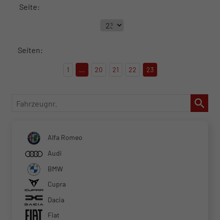
Seite:
Seiten:
1
...
20
21
22
23
Fahrzeugnr.
Alfa Romeo
Audi
BMW
Cupra
Dacia
Fiat