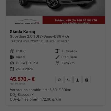
Skoda Karoq
Sportline 2.0 TDI 7-Gang-DSG 4x4
unverbindliche Lieferzeit:
22.08.2026
Neuwagen
Fahrzeugnr.
115865
Getriebe
Automatik
Kraftstoff
Diesel
Außenfarbe
Stahl Grau
Leistung
110 kW (150 PS)
Kilometerstand
1.734 km
23.07.2026
45.570,– €
WhatsApp anfragen
Wir rufen Sie an
Fahrzeugexposé (PDF)
Fahrzeug parken
incl. 19% MwSt.
Verbrauch kombiniert:
6,60 l/100km
CO
-Klasse:
F
2
CO
-Emissionen:
172,00 g/km
2
ab 463,– € mtl.