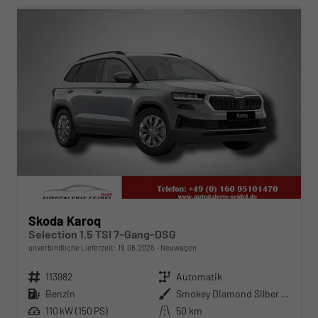
Skoda Karoq
Selection 1.5 TSI 7-Gang-DSG
unverbindliche Lieferzeit:
19.08.2026
Neuwagen
Fahrzeugnr.
113982
Getriebe
Automatik
Kraftstoff
Benzin
Außenfarbe
Smokey Diamond Silber Metallic
Leistung
110 kW (150 PS)
Kilometerstand
50 km