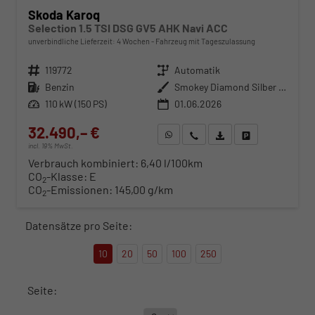
Skoda Karoq
Selection 1.5 TSI DSG GV5 AHK Navi ACC
unverbindliche Lieferzeit:
4 Wochen
Fahrzeug mit Tageszulassung
Fahrzeugnr.
119772
Getriebe
Automatik
Kraftstoff
Benzin
Außenfarbe
Smokey Diamond Silber Metallic
Leistung
110 kW (150 PS)
01.06.2026
32.490,– €
WhatsApp anfragen
Wir rufen Sie an
Fahrzeugexposé (PDF)
Fahrzeug parken
incl. 19% MwSt.
Verbrauch kombiniert:
6,40 l/100km
CO
-Klasse:
E
2
CO
-Emissionen:
145,00 g/km
2
Datensätze pro Seite:
10
20
50
100
250
Seite: