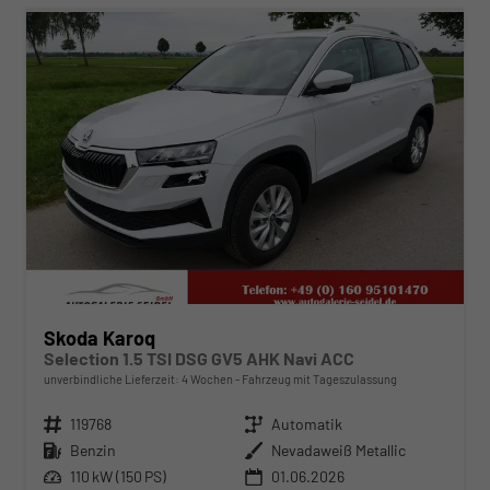
Skoda Karoq
Selection 1.5 TSI DSG GV5 AHK Navi ACC
unverbindliche Lieferzeit:
4 Wochen
Fahrzeug mit Tageszulassung
Fahrzeugnr.
119768
Getriebe
Automatik
Kraftstoff
Benzin
Außenfarbe
Nevadaweiß Metallic
Leistung
110 kW (150 PS)
01.06.2026