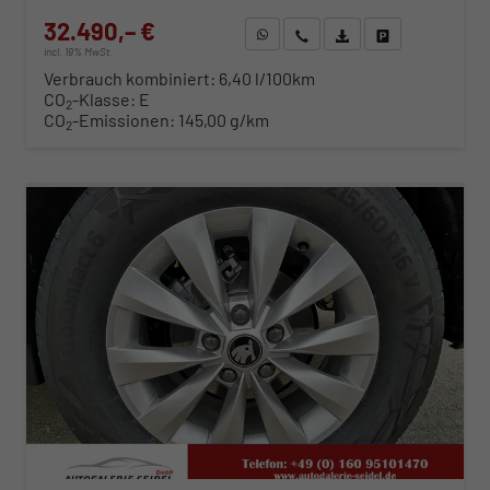
32.490,– €
WhatsApp anfragen
Wir rufen Sie an
Fahrzeugexposé (PDF)
Fahrzeug parken
incl. 19% MwSt.
Verbrauch kombiniert:
6,40 l/100km
CO
-Klasse:
E
2
CO
-Emissionen:
145,00 g/km
2
ab 330,– € mtl.