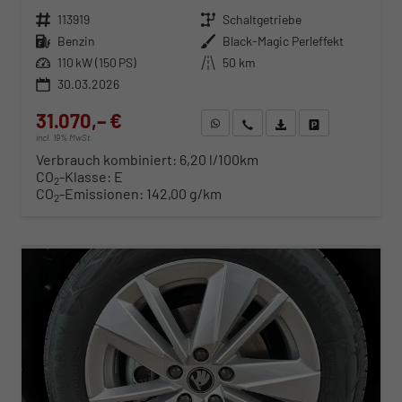
Fahrzeugnr.
113919
Getriebe
Schaltgetriebe
Kraftstoff
Benzin
Außenfarbe
Black-Magic Perleffekt
Leistung
110 kW (150 PS)
Kilometerstand
50 km
30.03.2026
31.070,– €
WhatsApp anfragen
Wir rufen Sie an
Fahrzeugexposé (PDF)
Fahrzeug parken
incl. 19% MwSt.
Verbrauch kombiniert:
6,20 l/100km
CO
-Klasse:
E
2
CO
-Emissionen:
142,00 g/km
2
ab 324,– € mtl.