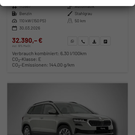
Fahrzeugnr.
113987
Getriebe
Automatik
Kraftstoff
Benzin
Außenfarbe
Stahlgrau
Leistung
110 kW (150 PS)
Kilometerstand
50 km
30.03.2026
32.390,– €
WhatsApp anfragen
Wir rufen Sie an
Fahrzeugexposé (PDF)
Fahrzeug parken
incl. 19% MwSt.
Verbrauch kombiniert:
6,30 l/100km
CO
-Klasse:
E
2
CO
-Emissionen:
144,00 g/km
2
ab 329,– € mtl.