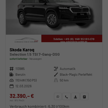
Skoda Karoq
Selection 1.5 TSI 7-Gang-DSG
sofort lieferbar
Neuwagen
Fahrzeugnr.
113985
Getriebe
Automatik
Kraftstoff
Benzin
Außenfarbe
Black-Magic Perleffekt
Leistung
110 kW (150 PS)
Kilometerstand
50 km
12.03.2026
32.390,– €
WhatsApp anfragen
Wir rufen Sie an
Fahrzeugexposé (PDF)
Fahrzeug parken
incl. 19% MwSt.
Verbrauch kombiniert:
6,30 l/100km