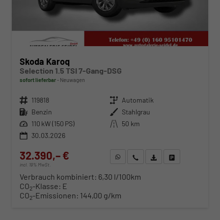
Skoda Karoq
Selection 1.5 TSI 7-Gang-DSG
sofort lieferbar
Neuwagen
Fahrzeugnr.
119818
Getriebe
Automatik
Kraftstoff
Benzin
Außenfarbe
Stahlgrau
Leistung
110 kW (150 PS)
Kilometerstand
50 km
30.03.2026
32.390,– €
WhatsApp anfragen
Wir rufen Sie an
Fahrzeugexposé (PDF)
Fahrzeug parken
incl. 19% MwSt.
Verbrauch kombiniert:
6,30 l/100km
CO
-Klasse:
E
2
CO
-Emissionen:
144,00 g/km
2
ab 330,– € mtl.