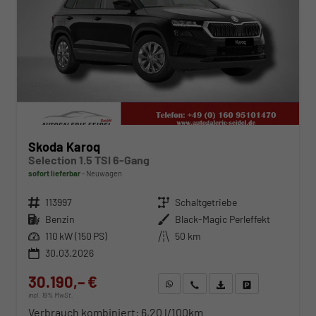
Skoda Karoq
Selection 1.5 TSI 6-Gang
sofort lieferbar
Neuwagen
Fahrzeugnr.
113997
Getriebe
Schaltgetriebe
Kraftstoff
Benzin
Außenfarbe
Black-Magic Perleffekt
Leistung
110 kW (150 PS)
Kilometerstand
50 km
30.03.2026
30.190,– €
WhatsApp anfragen
Wir rufen Sie an
Fahrzeugexposé (PDF)
Fahrzeug parken
incl. 19% MwSt.
Verbrauch kombiniert:
6,20 l/100km