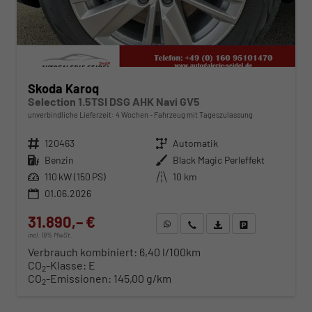
Skoda Karoq
Selection 1.5TSI DSG AHK Navi GV5
unverbindliche Lieferzeit:
4 Wochen
Fahrzeug mit Tageszulassung
Fahrzeugnr.
120463
Getriebe
Automatik
Kraftstoff
Benzin
Außenfarbe
Black Magic Perleffekt
Leistung
110 kW (150 PS)
Kilometerstand
10 km
01.06.2026
31.890,– €
WhatsApp anfragen
Wir rufen Sie an
Fahrzeugexposé (PDF)
Fahrzeug parken
incl. 19% MwSt.
Verbrauch kombiniert:
6,40 l/100km
CO
-Klasse:
E
2
CO
-Emissionen:
145,00 g/km
2
ab 329,– € mtl.