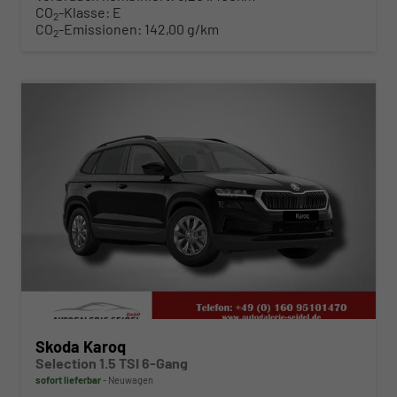
CO
-Klasse:
E
2
CO
-Emissionen:
142,00 g/km
2
ab 316,– € mtl.
Skoda Karoq
Selection 1.5 TSI 6-Gang
sofort lieferbar
Neuwagen