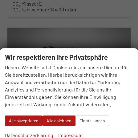
CO
-Klasse:
E
2
CO
-Emissionen:
144,00 g/km
2
ab 329,– € mtl.
Wir respektieren Ihre Privatsphäre
Unsere Website setzt Cookies ein, um unsere Dienste für
Sie bereitzustellen. Hierbei berücksichtigen wir Ihre
Auswahl und verarbeiten nur die Daten für Marketing,
Analytics und Personalisierung, für die Sie uns Ihr
Einverständnis geben. Sie können Ihre Einwilligung
jederzeit mit Wirkung für die Zukunft widerrufen.
Skoda Karoq
Alle akzeptieren
Alle ablehnen
Einstellungen
Selection 1.5 TSI 7-Gang-DSG
sofort lieferbar
Neuwagen
Datenschutzerklärung
Impressum