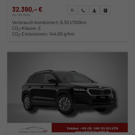
32.390,– €
WhatsApp anfragen
Wir rufen Sie an
Fahrzeugexposé (PDF)
Fahrzeug parken
incl. 19% MwSt.
Verbrauch kombiniert:
6,30 l/100km
CO
-Klasse:
E
2
CO
-Emissionen:
144,00 g/km
2
ab 329,– € mtl.