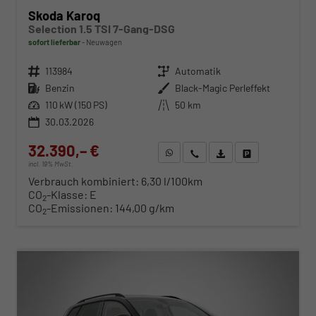
Skoda Karoq
Selection 1.5 TSI 7-Gang-DSG
sofort lieferbar
Neuwagen
Fahrzeugnr.
113984
Getriebe
Automatik
Kraftstoff
Benzin
Außenfarbe
Black-Magic Perleffekt
Leistung
110 kW (150 PS)
Kilometerstand
50 km
30.03.2026
32.390,– €
WhatsApp anfragen
Wir rufen Sie an
Fahrzeugexposé (PDF)
Fahrzeug parken
incl. 19% MwSt.
Verbrauch kombiniert:
6,30 l/100km
CO
-Klasse:
E
2
CO
-Emissionen:
144,00 g/km
2
ab 329,– € mtl.