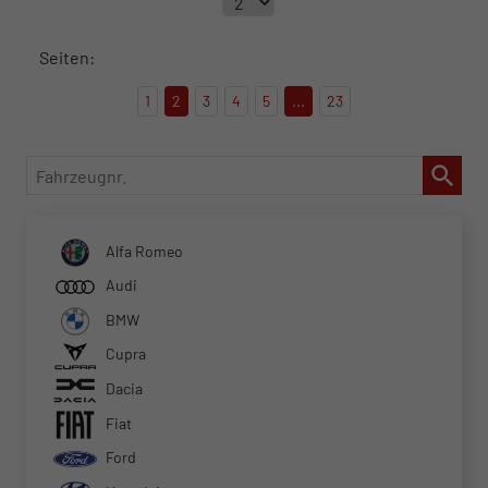
Seiten:
1
2
3
4
5
...
23
Fahrzeugnr.
Alfa Romeo
Audi
BMW
Cupra
Dacia
Fiat
Ford