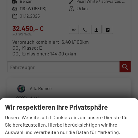
Kraftstoff
Benzin
Außenfarbe
Pearl White / schwarzes Dach
Leistung
116 kW (158 PS)
Kilometerstand
25 km
01.12.2025
32.450,– €
WhatsApp anfragen
Wir rufen Sie an
Fahrzeugexposé (PDF)
Fahrzeug parken
incl. 19% MwSt.
Verbrauch kombiniert:
6,40 l/100km
CO
-Klasse:
E
2
CO
-Emissionen:
144,00 g/km
2
Fahrzeugnr.
Alfa Romeo
Audi
Wir respektieren Ihre Privatsphäre
BMW
Unsere Website setzt Cookies ein, um unsere Dienste für
Cupra
Sie bereitzustellen. Hierbei berücksichtigen wir Ihre
Dacia
Auswahl und verarbeiten nur die Daten für Marketing,
Fiat