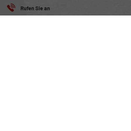
Rufen Sie an
+49 (0) 160 95101470
Wie können wir Ihnen helfen?
Anmelden
Impressum
Datenschutz
Cookie-Einstellungen
Weitere Informationen zum offiziellen Kraftstoffverbrauch und
zu den offiziellen spezifischen CO
-Emissionen und
2
gegebenenfalls zum Stromverbrauch neuer PKW können dem
'Leitfaden über den offiziellen Kraftstoffverbrauch, die
offiziellen spezifischen CO
-Emissionen und den offiziellen
2