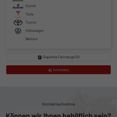
Suzuki
Tesla
Toyota
Volkswagen
Weitere
Geparkte Fahrzeuge (
0
)
Anmelden
Kontaktaufnahme
Können wir Ihnen behilflich sein?