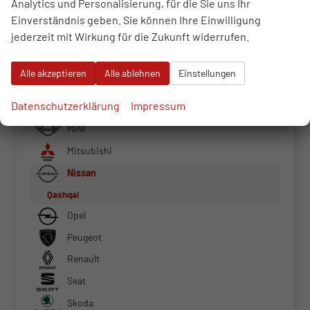
Analytics und Personalisierung, für die Sie uns Ihr
Einverständnis geben. Sie können Ihre Einwilligung
Ford
jederzeit mit Wirkung für die Zukunft widerrufen.
Hyundai
Jeep
Alle akzeptieren
Alle ablehnen
Einstellungen
Kia
Datenschutzerklärung
Impressum
Mercedes-Benz
MINI
Mitsubishi
Nissan
Qashqai
Opel
Peugeot
Renault
Seat
Skoda