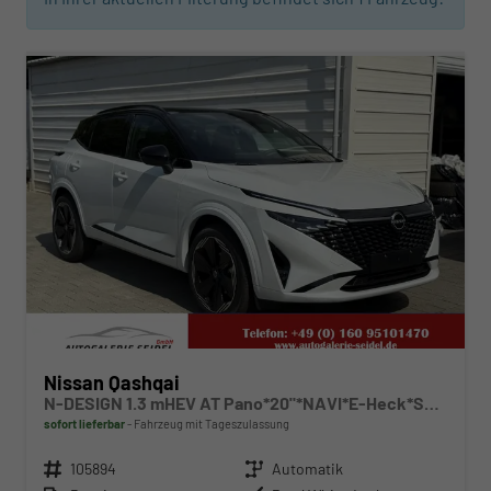
ab 330,– € mtl.
Nissan Qashqai
N-DESIGN 1.3 mHEV AT Pano*20"*NAVI*E-Heck*SHZ*HeadUp*I-Key*E-Sitz*
sofort lieferbar
Fahrzeug mit Tageszulassung
Fahrzeugnr.
105894
Getriebe
Automatik