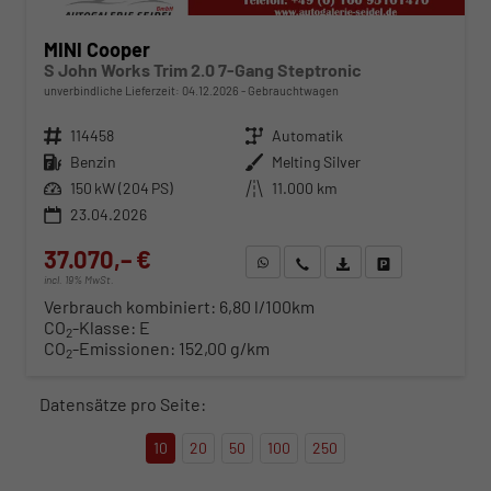
MINI Cooper
S John Works Trim 2.0 7-Gang Steptronic
unverbindliche Lieferzeit:
04.12.2026
Gebrauchtwagen
Fahrzeugnr.
114458
Getriebe
Automatik
Kraftstoff
Benzin
Außenfarbe
Melting Silver
Leistung
150 kW (204 PS)
Kilometerstand
11.000 km
23.04.2026
37.070,– €
WhatsApp anfragen
Wir rufen Sie an
Fahrzeugexposé (PDF)
Fahrzeug parken
incl. 19% MwSt.
Verbrauch kombiniert:
6,80 l/100km
CO
-Klasse:
E
2
CO
-Emissionen:
152,00 g/km
2
Datensätze pro Seite:
10
20
50
100
250