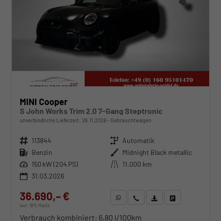
MINI Cooper
S John Works Trim 2.0 7-Gang Steptronic
unverbindliche Lieferzeit:
26.11.2026
Gebrauchtwagen
Fahrzeugnr.
113844
Getriebe
Automatik
Kraftstoff
Benzin
Außenfarbe
Midnight Black metallic
Leistung
150 kW (204 PS)
Kilometerstand
11.000 km
31.03.2026
36.690,– €
WhatsApp anfragen
Wir rufen Sie an
Fahrzeugexposé (PDF)
Fahrzeug parken
incl. 19% MwSt.
Verbrauch kombiniert:
6,80 l/100km