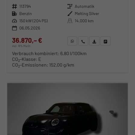
Fahrzeugnr.
113794
Getriebe
Automatik
Kraftstoff
Benzin
Außenfarbe
Melting Silver
Leistung
150 kW (204 PS)
Kilometerstand
14.000 km
06.05.2026
36.870,– €
WhatsApp anfragen
Wir rufen Sie an
Fahrzeugexposé (PDF)
Fahrzeug parken
incl. 19% MwSt.
Verbrauch kombiniert:
6,80 l/100km
CO
-Klasse:
E
2
CO
-Emissionen:
152,00 g/km
2
ab 375,– € mtl.