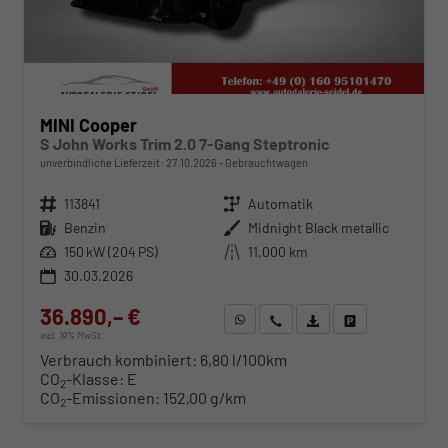
MINI Cooper
S John Works Trim 2.0 7-Gang Steptronic
unverbindliche Lieferzeit:
27.10.2026
Gebrauchtwagen
Fahrzeugnr.
113841
Getriebe
Automatik
Kraftstoff
Benzin
Außenfarbe
Midnight Black metallic
Leistung
150 kW (204 PS)
Kilometerstand
11.000 km
30.03.2026
36.890,– €
WhatsApp anfragen
Wir rufen Sie an
Fahrzeugexposé (PDF)
Fahrzeug parken
incl. 19% MwSt.
Verbrauch kombiniert:
6,80 l/100km
CO
-Klasse:
E
2
CO
-Emissionen:
152,00 g/km
2
ab 376,– € mtl.