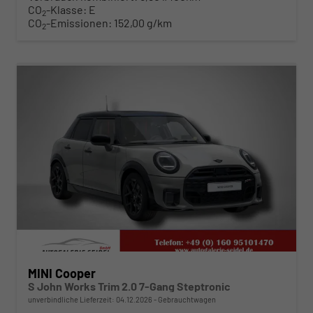
CO
-Klasse:
E
2
CO
-Emissionen:
152,00 g/km
2
ab 368,– € mtl.
MINI Cooper
S John Works Trim 2.0 7-Gang Steptronic
unverbindliche Lieferzeit:
04.12.2026
Gebrauchtwagen