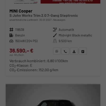
MINI Cooper
S John Works Trim 2.0 7-Gang Steptronic
unverbindliche Lieferzeit:
30.01.2027
Neuwagen
Fahrzeugnr.
118538
Getriebe
Automatik
Kraftstoff
Benzin
Außenfarbe
Midnight Black metallic
Leistung
150 kW (204 PS)
Kilometerstand
9.500 km
36.590,– €
WhatsApp anfragen
Wir rufen Sie an
Fahrzeugexposé (PDF)
Fahrzeug parken
incl. 19% MwSt.
Verbrauch kombiniert:
6,80 l/100km
CO
-Klasse:
E
2
CO
-Emissionen:
152,00 g/km
2
ab 373,– € mtl.