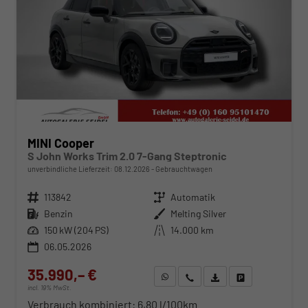
MINI Cooper
S John Works Trim 2.0 7-Gang Steptronic
unverbindliche Lieferzeit:
08.12.2026
Gebrauchtwagen
Fahrzeugnr.
113842
Getriebe
Automatik
Kraftstoff
Benzin
Außenfarbe
Melting Silver
Leistung
150 kW (204 PS)
Kilometerstand
14.000 km
06.05.2026
35.990,– €
WhatsApp anfragen
Wir rufen Sie an
Fahrzeugexposé (PDF)
Fahrzeug parken
incl. 19% MwSt.
Verbrauch kombiniert:
6,80 l/100km