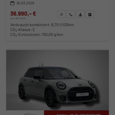
30.03.2026
36.990,– €
WhatsApp anfragen
Wir rufen Sie an
Fahrzeugexposé (PDF)
Fahrzeug parken
incl. 19% MwSt.
Verbrauch kombiniert:
6,70 l/100km
CO
-Klasse:
E
2
CO
-Emissionen:
150,00 g/km
2
ab 376,– € mtl.