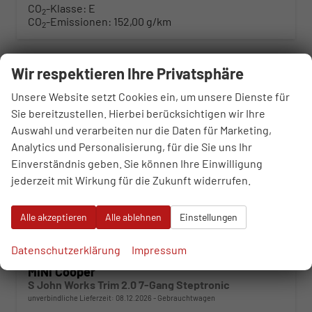
CO
-Klasse:
E
2
CO
-Emissionen:
152,00 g/km
2
ab 374,– € mtl.
Wir respektieren Ihre Privatsphäre
Unsere Website setzt Cookies ein, um unsere Dienste für
Sie bereitzustellen. Hierbei berücksichtigen wir Ihre
Auswahl und verarbeiten nur die Daten für Marketing,
Analytics und Personalisierung, für die Sie uns Ihr
Einverständnis geben. Sie können Ihre Einwilligung
jederzeit mit Wirkung für die Zukunft widerrufen.
Alle akzeptieren
Alle ablehnen
Einstellungen
Datenschutzerklärung
Impressum
MINI Cooper
S John Works Trim 2.0 7-Gang Steptronic
unverbindliche Lieferzeit:
08.12.2026
Gebrauchtwagen