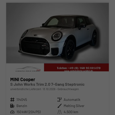
MINI Cooper
S John Works Trim 2.0 7-Gang Steptronic
unverbindliche Lieferzeit:
13.10.2026
Gebrauchtwagen
Fahrzeugnr.
114045
Getriebe
Automatik
Kraftstoff
Benzin
Außenfarbe
Melting Silver
Leistung
150 kW (204 PS)
Kilometerstand
4.500 km