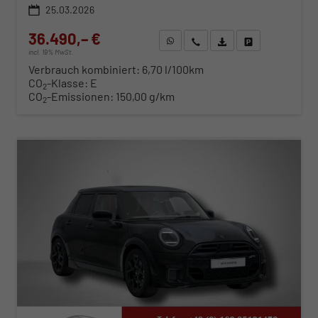
25.03.2026
36.490,– €
WhatsApp anfragen
Wir rufen Sie an
Fahrzeugexposé (PDF)
Fahrzeug parken
incl. 19% MwSt.
Verbrauch kombiniert:
6,70 l/100km
CO
-Klasse:
E
2
CO
-Emissionen:
150,00 g/km
2
ab 372,– € mtl.