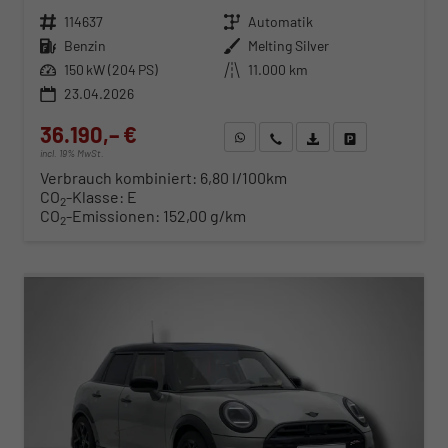
Fahrzeugnr.
114637
Getriebe
Automatik
Kraftstoff
Benzin
Außenfarbe
Melting Silver
Leistung
150 kW (204 PS)
Kilometerstand
11.000 km
23.04.2026
36.190,– €
WhatsApp anfragen
Wir rufen Sie an
Fahrzeugexposé (PDF)
Fahrzeug parken
incl. 19% MwSt.
Verbrauch kombiniert:
6,80 l/100km
CO
-Klasse:
E
2
CO
-Emissionen:
152,00 g/km
2
ab 369,– € mtl.