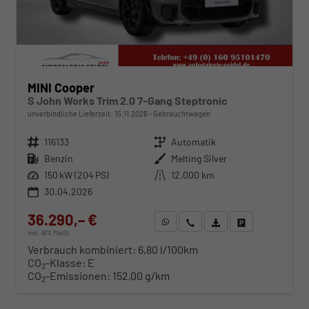
MINI Cooper
S John Works Trim 2.0 7-Gang Steptronic
unverbindliche Lieferzeit:
15.11.2026
Gebrauchtwagen
Fahrzeugnr.
116133
Getriebe
Automatik
Kraftstoff
Benzin
Außenfarbe
Melting Silver
Leistung
150 kW (204 PS)
Kilometerstand
12.000 km
30.04.2026
36.290,– €
WhatsApp anfragen
Wir rufen Sie an
Fahrzeugexposé (PDF)
Fahrzeug parken
incl. 19% MwSt.
Verbrauch kombiniert:
6,80 l/100km
CO
-Klasse:
E
2
CO
-Emissionen:
152,00 g/km
2
ab 371,– € mtl.