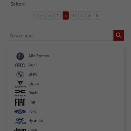
Seiten:
1
2
3
4
5
6
7
8
9
Fahrzeugnr.
Alfa Romeo
Audi
BMW
Cupra
Dacia
Fiat
Ford
Hyundai
Jeep