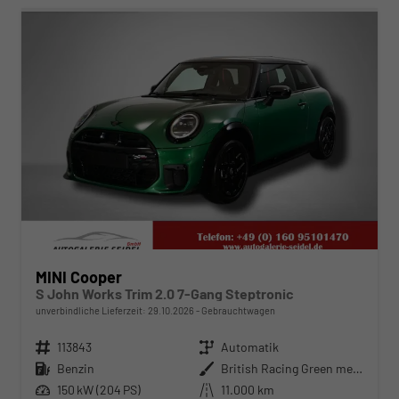
MINI Cooper
S John Works Trim 2.0 7-Gang Steptronic
unverbindliche Lieferzeit:
29.10.2026
Gebrauchtwagen
Fahrzeugnr.
113843
Getriebe
Automatik
Kraftstoff
Benzin
Außenfarbe
British Racing Green metallic
Leistung
150 kW (204 PS)
Kilometerstand
11.000 km