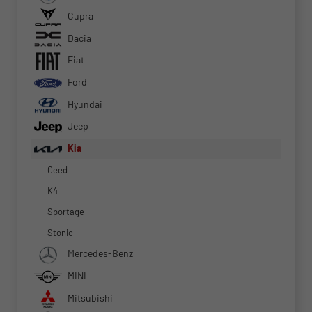
Cupra
Dacia
Fiat
Ford
Hyundai
Jeep
Kia
Ceed
K4
Sportage
Stonic
Mercedes-Benz
MINI
Mitsubishi