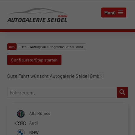
Menü
info
E-Mail-Anfrage an Autogalerie Seidel GmbH
ConfiguratorStep starten
Gute Fahrt wünscht Autogalerie Seidel GmbH.
Fahrzeugnr.
Alfa Romeo
Audi
BMW