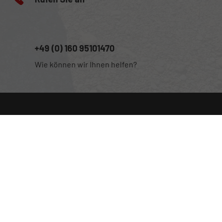
+49 (0) 160 95101470
Wie können wir Ihnen helfen?
Anmelden
Impressum
Datenschutz
Cookie-Einstellungen
Weitere Informationen zum offiziellen Kraftstoffverbrauch und
zu den offiziellen spezifischen CO
-Emissionen und
2
gegebenenfalls zum Stromverbrauch neuer PKW können dem
'Leitfaden über den offiziellen Kraftstoffverbrauch, die
offiziellen spezifischen CO
-Emissionen und den offiziellen
2
Stromverbrauch neuer PKW' entnommen werden, der an allen
Verkaufsstellen und bei der 'Deutschen Automobil Treuhand
GmbH' unentgeltlich erhältlich ist unter www.dat.de.