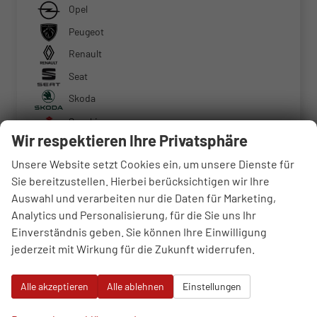
Opel
Peugeot
Renault
Seat
Skoda
Suzuki
Wir respektieren Ihre Privatsphäre
Tesla
Unsere Website setzt Cookies ein, um unsere Dienste für
Toyota
Sie bereitzustellen. Hierbei berücksichtigen wir Ihre
Volkswagen
Auswahl und verarbeiten nur die Daten für Marketing,
Weitere
Analytics und Personalisierung, für die Sie uns Ihr
Einverständnis geben. Sie können Ihre Einwilligung
jederzeit mit Wirkung für die Zukunft widerrufen.
Geparkte Fahrzeuge (
0
)
Alle akzeptieren
Alle ablehnen
Einstellungen
Anmelden