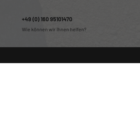
+49 (0) 160 95101470
Wie können wir Ihnen helfen?
Anmelden
Impressum
Datenschutz
Cookie-Einstellungen
Weitere Informationen zum offiziellen Kraftstoffverbrauch und
zu den offiziellen spezifischen CO
-Emissionen und
2
gegebenenfalls zum Stromverbrauch neuer PKW können dem
'Leitfaden über den offiziellen Kraftstoffverbrauch, die
offiziellen spezifischen CO
-Emissionen und den offiziellen
2
Stromverbrauch neuer PKW' entnommen werden, der an allen
Verkaufsstellen und bei der 'Deutschen Automobil Treuhand
GmbH' unentgeltlich erhältlich ist unter www.dat.de.