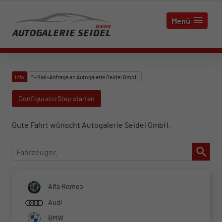
Menü
info
E-Mail-Anfrage an Autogalerie Seidel GmbH
ConfiguratorStep starten
Gute Fahrt wünscht Autogalerie Seidel GmbH.
Fahrzeugnr.
Alfa Romeo
Audi
BMW