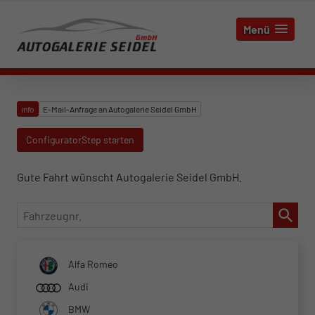
Menü
info
E-Mail-Anfrage an Autogalerie Seidel GmbH
ConfiguratorStep starten
Gute Fahrt wünscht Autogalerie Seidel GmbH.
Fahrzeugnr.
Alfa Romeo
Audi
BMW