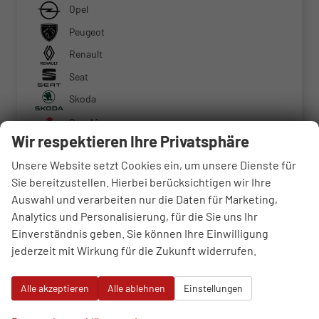
Opel
Peugeot
Renault
Seat
Skoda
Suzuki
Wir respektieren Ihre Privatsphäre
Tesla
Unsere Website setzt Cookies ein, um unsere Dienste für
Toyota
Sie bereitzustellen. Hierbei berücksichtigen wir Ihre
Volkswagen
Auswahl und verarbeiten nur die Daten für Marketing,
Weitere
Analytics und Personalisierung, für die Sie uns Ihr
Einverständnis geben. Sie können Ihre Einwilligung
jederzeit mit Wirkung für die Zukunft widerrufen.
Geparkte Fahrzeuge (
0
)
Alle akzeptieren
Alle ablehnen
Einstellungen
Anmelden