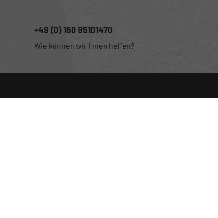
+49 (0) 160 95101470
Wie können wir Ihnen helfen?
Anmelden
Impressum
Datenschutz
Cookie-Einstellungen
Weitere Informationen zum offiziellen Kraftstoffverbrauch und
zu den offiziellen spezifischen CO
-Emissionen und
2
gegebenenfalls zum Stromverbrauch neuer PKW können dem
'Leitfaden über den offiziellen Kraftstoffverbrauch, die
offiziellen spezifischen CO
-Emissionen und den offiziellen
2
Stromverbrauch neuer PKW' entnommen werden, der an allen
Verkaufsstellen und bei der 'Deutschen Automobil Treuhand
GmbH' unentgeltlich erhältlich ist unter www.dat.de.