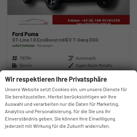
Ford Puma
ST-Line 1.0 EcoBoost mHEV 7-Gang DSG
sofort lieferbar
Neuwagen
Fahrzeugnr.
116784
Getriebe
Automatik
Kraftstoff
Benzin
Außenfarbe
Agate Black Metallic
Leistung
92 kW (125 PS)
Kilometerstand
50 km
Wir respektieren Ihre Privatsphäre
04.03.2026
Unsere Website setzt Cookies ein, um unsere Dienste für
27.170,– €
WhatsApp anfragen
Wir rufen Sie an
Fahrzeugexposé (PDF)
Fahrzeug parken
Sie bereitzustellen. Hierbei berücksichtigen wir Ihre
incl. 19% MwSt.
Auswahl und verarbeiten nur die Daten für Marketing,
Verbrauch kombiniert:
6,90 l/100km
Analytics und Personalisierung, für die Sie uns Ihr
CO
-Klasse:
D
2
CO
-Emissionen:
129,00 g/km
Einverständnis geben. Sie können Ihre Einwilligung
2
jederzeit mit Wirkung für die Zukunft widerrufen.
Fahrzeugnr.