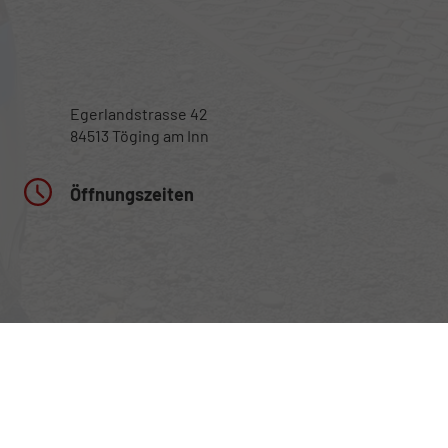
Egerlandstrasse 42
84513 Töging am Inn
Öffnungszeiten
Montag bis Samstag
nur nach telefonischer Vereinbarung
Rufen Sie an