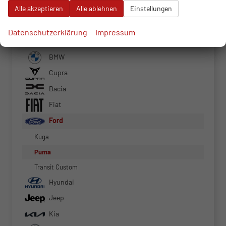
Alle akzeptieren
Alle ablehnen
Einstellungen
Alfa Romeo
Datenschutzerklärung
Impressum
Audi
BMW
Cupra
Dacia
Fiat
Ford
Kuga
Puma
Transit Custom
Hyundai
Jeep
Kia