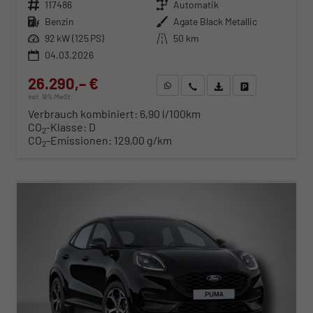
Fahrzeugnr.
117486
Getriebe
Automatik
Kraftstoff
Benzin
Außenfarbe
Agate Black Metallic
Leistung
92 kW (125 PS)
Kilometerstand
50 km
04.03.2026
26.290,– €
WhatsApp anfragen
Wir rufen Sie an
Fahrzeugexposé (PDF)
Fahrzeug parken
incl. 19% MwSt.
Verbrauch kombiniert:
6,90 l/100km
CO
-Klasse:
D
2
CO
-Emissionen:
129,00 g/km
2
ab 276,– € mtl.