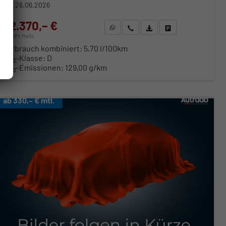
26.06.2026
32.370,– €
WhatsApp anfragen
Wir rufen Sie an
Fahrzeugexposé (PDF)
Fahrzeug parken
incl. 19% MwSt.
Verbrauch kombiniert:
5,70 l/100km
CO
-Klasse:
D
2
CO
-Emissionen:
129,00 g/km
2
ab 330,– € mtl.