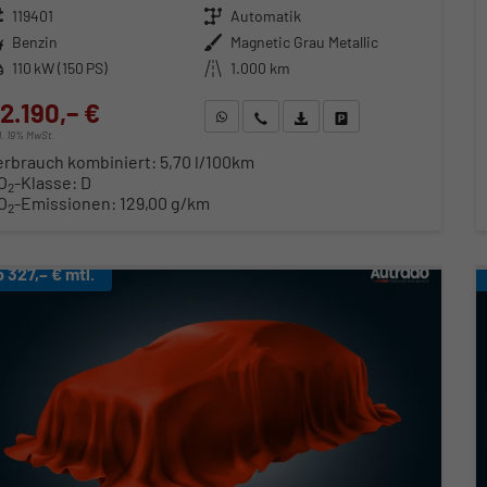
zeugnr.
119401
Getriebe
Automatik
ftstoff
Benzin
Außenfarbe
Magnetic Grau Metallic
stung
110 kW (150 PS)
Kilometerstand
1.000 km
2.190,– €
WhatsApp anfragen
Wir rufen Sie an
Fahrzeugexposé (PDF)
Fahrzeug parken
cl. 19% MwSt.
erbrauch kombiniert:
5,70 l/100km
O
-Klasse:
D
2
O
-Emissionen:
129,00 g/km
2
b 327,– € mtl.