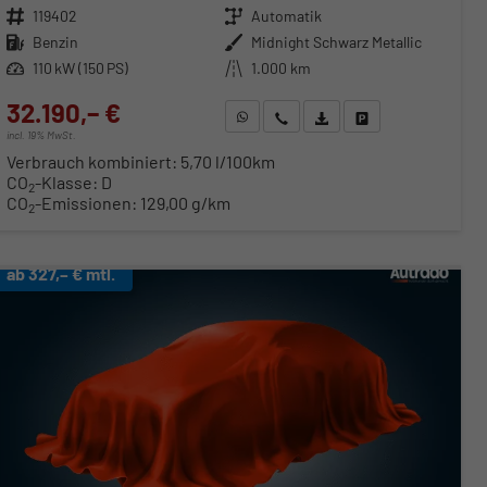
Fahrzeugnr.
119402
Getriebe
Automatik
Kraftstoff
Benzin
Außenfarbe
Midnight Schwarz Metallic
Leistung
110 kW (150 PS)
Kilometerstand
1.000 km
32.190,– €
WhatsApp anfragen
Wir rufen Sie an
Fahrzeugexposé (PDF)
Fahrzeug parken
incl. 19% MwSt.
Verbrauch kombiniert:
5,70 l/100km
CO
-Klasse:
D
2
CO
-Emissionen:
129,00 g/km
2
ab 327,– € mtl.