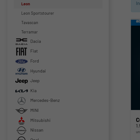
I
Leon
Leon Sportstourer
a
Tavascan
Terramar
Dacia
Fiat
Ford
Hyundai
Jeep
Kia
Mercedes-Benz
MINI
C
Mitsubishi
1
Nissan
un
Opel