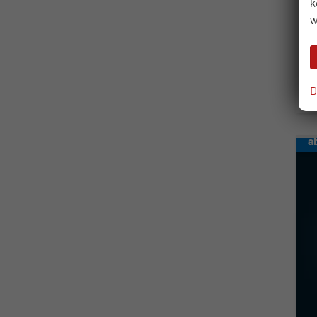
k
w
3
in
V
C
D
C
a