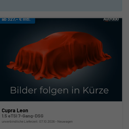
ab 327,– € mtl.
Cupra Leon
1.5 eTSI 7-Gang-DSG
unverbindliche Lieferzeit:
07.10.2026
Neuwagen