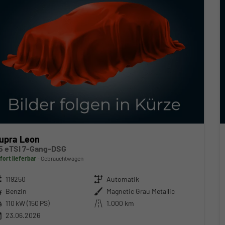
upra Leon
.5 eTSI 7-Gang-DSG
fort lieferbar
Gebrauchtwagen
zeugnr.
119250
Getriebe
Automatik
ftstoff
Benzin
Außenfarbe
Magnetic Grau Metallic
stung
110 kW (150 PS)
Kilometerstand
1.000 km
23.06.2026