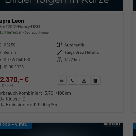
upra Leon
.5 eTSI 7-Gang-DSG
fort lieferbar
Gebrauchtwagen
zeugnr.
119259
Getriebe
Automatik
ftstoff
Benzin
Außenfarbe
Taiga Grau Metallic
stung
110 kW (150 PS)
Kilometerstand
1.172 km
10.06.2026
2.370,– €
WhatsApp anfragen
Wir rufen Sie an
Fahrzeugexposé (PDF)
Fahrzeug parken
cl. 19% MwSt.
erbrauch kombiniert:
5,70 l/100km
O
-Klasse:
D
2
O
-Emissionen:
129,00 g/km
2
b 336,– € mtl.