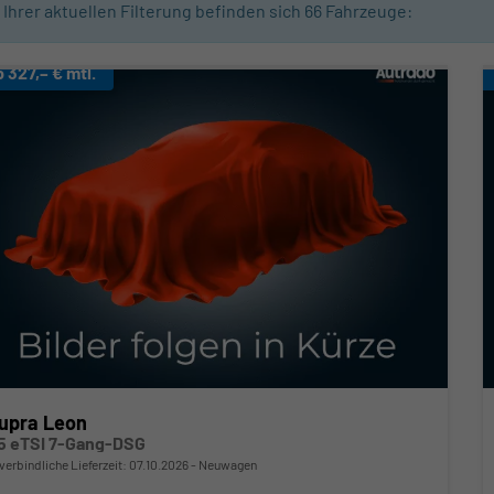
n Ihrer aktuellen Filterung befinden sich
66
Fahrzeuge:
b 327,– € mtl.
upra Leon
.5 eTSI 7-Gang-DSG
verbindliche Lieferzeit:
07.10.2026
Neuwagen