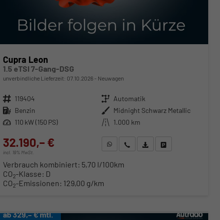
Cupra Leon
1.5 eTSI 7-Gang-DSG
unverbindliche Lieferzeit:
07.10.2026
Neuwagen
Fahrzeugnr.
119404
Getriebe
Automatik
Kraftstoff
Benzin
Außenfarbe
Midnight Schwarz Metallic
Leistung
110 kW (150 PS)
Kilometerstand
1.000 km
32.190,– €
WhatsApp anfragen
Wir rufen Sie an
Fahrzeugexposé (PDF)
Fahrzeug parken
incl. 19% MwSt.
Verbrauch kombiniert:
5,70 l/100km
CO
-Klasse:
D
2
CO
-Emissionen:
129,00 g/km
2
ab 329,– € mtl.