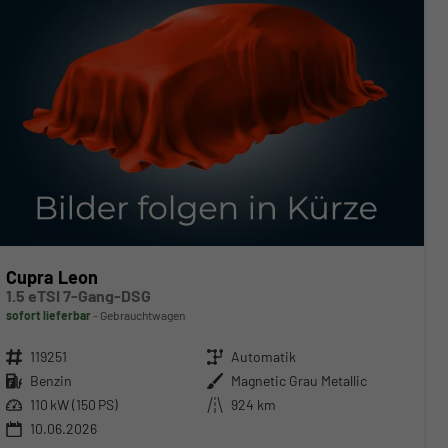
Cupra Leon
1.5 eTSI 7-Gang-DSG
sofort lieferbar
Gebrauchtwagen
Fahrzeugnr.
119251
Getriebe
Automatik
Kraftstoff
Benzin
Außenfarbe
Magnetic Grau Metallic
Leistung
110 kW (150 PS)
Kilometerstand
924 km
10.06.2026