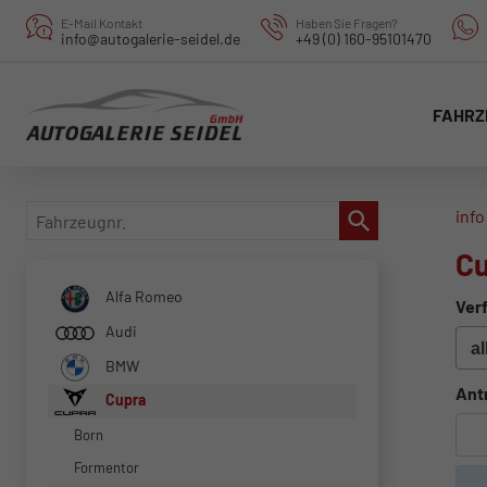
E-Mail Kontakt
Haben Sie Fragen?
info@autogalerie-seidel.de
+49 (0) 160-95101470
FAHRZ
Fahrzeugnr.
info
Cu
Alfa Romeo
Verf
Audi
BMW
Ant
Cupra
Born
Formentor