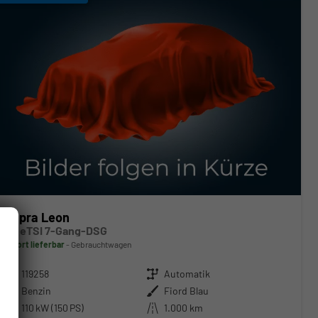
Cupra Leon
1.5 eTSI 7-Gang-DSG
sofort lieferbar
Gebrauchtwagen
Fahrzeugnr.
119258
Getriebe
Automatik
Kraftstoff
Benzin
Außenfarbe
Fiord Blau
Leistung
110 kW (150 PS)
Kilometerstand
1.000 km