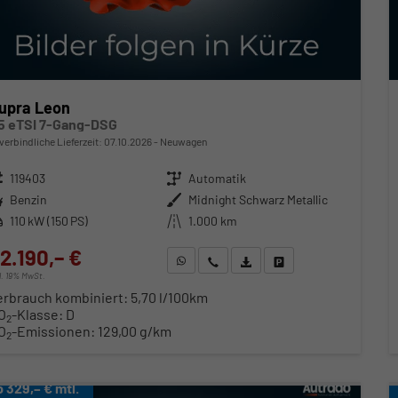
upra Leon
.5 eTSI 7-Gang-DSG
verbindliche Lieferzeit:
07.10.2026
Neuwagen
zeugnr.
119403
Getriebe
Automatik
ftstoff
Benzin
Außenfarbe
Midnight Schwarz Metallic
stung
110 kW (150 PS)
Kilometerstand
1.000 km
2.190,– €
WhatsApp anfragen
Wir rufen Sie an
Fahrzeugexposé (PDF)
Fahrzeug parken
cl. 19% MwSt.
erbrauch kombiniert:
5,70 l/100km
O
-Klasse:
D
2
O
-Emissionen:
129,00 g/km
2
b 329,– € mtl.