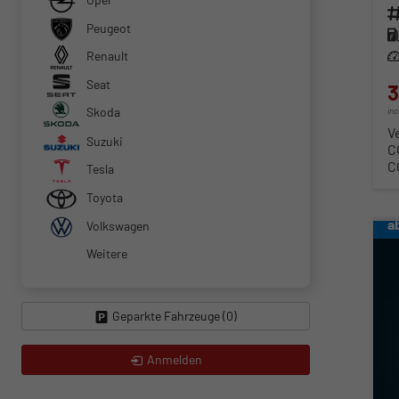
Fahr
Peugeot
Kra
Renault
Lei
Seat
3
Skoda
in
V
Suzuki
C
C
Tesla
Toyota
a
Volkswagen
Weitere
Geparkte Fahrzeuge (
0
)
Anmelden