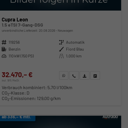
Cupra Leon
1.5 eTSI 7-Gang-DSG
unverbindliche Lieferzeit:
20.08.2026
Neuwagen
Fahrzeugnr.
119256
Getriebe
Automatik
Kraftstoff
Benzin
Außenfarbe
Fiord Blau
Leistung
110 kW (150 PS)
Kilometerstand
1.000 km
32.470,– €
WhatsApp anfragen
Wir rufen Sie an
Fahrzeugexposé (PDF)
Fahrzeug parken
incl. 19% MwSt.
Verbrauch kombiniert:
5,70 l/100km
CO
-Klasse:
D
2
CO
-Emissionen:
129,00 g/km
2
ab 336,– € mtl.