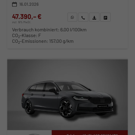
16.01.2026
47.390,– €
WhatsApp anfragen
Wir rufen Sie an
Fahrzeugexposé (PDF)
Fahrzeug parken
incl. 19% MwSt.
Verbrauch kombiniert:
6,00 l/100km
CO
-Klasse:
F
2
CO
-Emissionen:
157,00 g/km
2
ab 481,– € mtl.