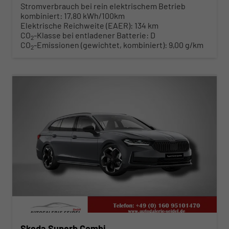
Stromverbrauch bei rein elektrischem Betrieb
kombiniert:
17,80 kWh/100km
Elektrische Reichweite (EAER):
134 km
CO
-Klasse bei entladener Batterie:
D
2
CO
-Emissionen (gewichtet, kombiniert):
9,00 g/km
2
ab 486,– € mtl.
Skoda Superb Combi