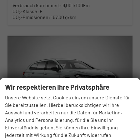
Verbrauch kombiniert:
6,00 l/100km
CO
-Klasse:
F
2
CO
-Emissionen:
157,00 g/km
2
ab 481,– € mtl.
Wir respektieren Ihre Privatsphäre
Unsere Website setzt Cookies ein, um unsere Dienste für
Sie bereitzustellen. Hierbei berücksichtigen wir Ihre
Auswahl und verarbeiten nur die Daten für Marketing,
Analytics und Personalisierung, für die Sie uns Ihr
Einverständnis geben. Sie können Ihre Einwilligung
Skoda Superb Combi
jederzeit mit Wirkung für die Zukunft widerrufen.
Sportline 2.0 TDI 7-Gang-DSG 4x4