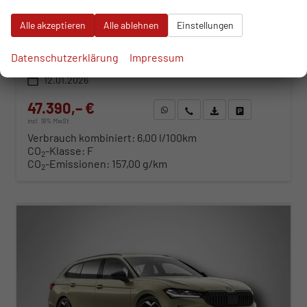
sofort lieferbar
Neuwagen
Alle akzeptieren
Alle ablehnen
Einstellungen
Fahrzeugnr.
115971
Getriebe
Automatik
Kraftstoff
Diesel
Außenfarbe
Aluminium-Silber Metalilc
Datenschutzerklärung
Impressum
Leistung
142 kW (193 PS)
Kilometerstand
1.378 km
12.01.2026
47.390,– €
WhatsApp anfragen
Wir rufen Sie an
Fahrzeugexposé (PDF)
Fahrzeug parken
incl. 19% MwSt.
Verbrauch kombiniert:
6,00 l/100km
CO
-Klasse:
F
2
CO
-Emissionen:
157,00 g/km
2
ab 483,– € mtl.