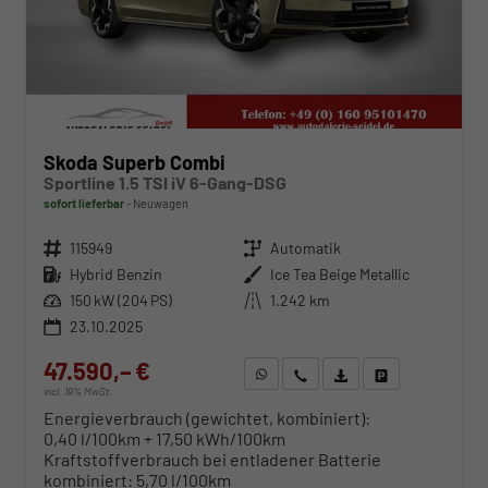
Skoda Superb Combi
Sportline 1.5 TSI iV 6-Gang-DSG
sofort lieferbar
Neuwagen
Fahrzeugnr.
115949
Getriebe
Automatik
Kraftstoff
Hybrid Benzin
Außenfarbe
Ice Tea Beige Metallic
Leistung
150 kW (204 PS)
Kilometerstand
1.242 km
23.10.2025
47.590,– €
WhatsApp anfragen
Wir rufen Sie an
Fahrzeugexposé (PDF)
Fahrzeug parken
incl. 19% MwSt.
Energieverbrauch (gewichtet, kombiniert):
0,40 l/100km + 17,50 kWh/100km
Kraftstoffverbrauch bei entladener Batterie
kombiniert:
5,70 l/100km