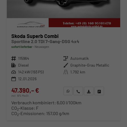
Skoda Superb Combi
Sportline 2.0 TDI 7-Gang-DSG 4x4
sofort lieferbar
Neuwagen
Fahrzeugnr.
115964
Getriebe
Automatik
Kraftstoff
Diesel
Außenfarbe
Graphite-Grau Metallic
Leistung
142 kW (193 PS)
Kilometerstand
1.792 km
12.01.2026
47.390,– €
WhatsApp anfragen
Wir rufen Sie an
Fahrzeugexposé (PDF)
Fahrzeug parken
incl. 19% MwSt.
Verbrauch kombiniert:
6,00 l/100km
CO
-Klasse:
F
2
CO
-Emissionen:
157,00 g/km
2
ab 481,– € mtl.