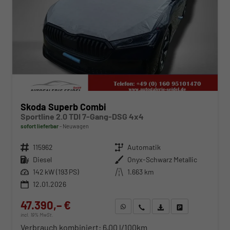
Skoda Superb Combi
Sportline 2.0 TDI 7-Gang-DSG 4x4
sofort lieferbar
Neuwagen
Fahrzeugnr.
115962
Getriebe
Automatik
Kraftstoff
Diesel
Außenfarbe
Onyx-Schwarz Metallic
Leistung
142 kW (193 PS)
Kilometerstand
1.663 km
12.01.2026
47.390,– €
WhatsApp anfragen
Wir rufen Sie an
Fahrzeugexposé (PDF)
Fahrzeug parken
incl. 19% MwSt.
Verbrauch kombiniert:
6,00 l/100km