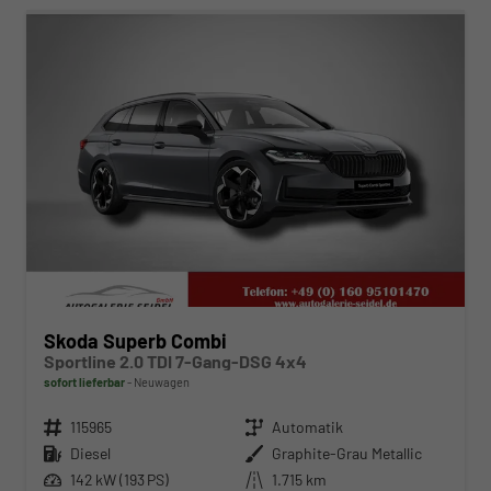
Skoda Superb Combi
Sportline 2.0 TDI 7-Gang-DSG 4x4
sofort lieferbar
Neuwagen
Fahrzeugnr.
115965
Getriebe
Automatik
Kraftstoff
Diesel
Außenfarbe
Graphite-Grau Metallic
Leistung
142 kW (193 PS)
Kilometerstand
1.715 km