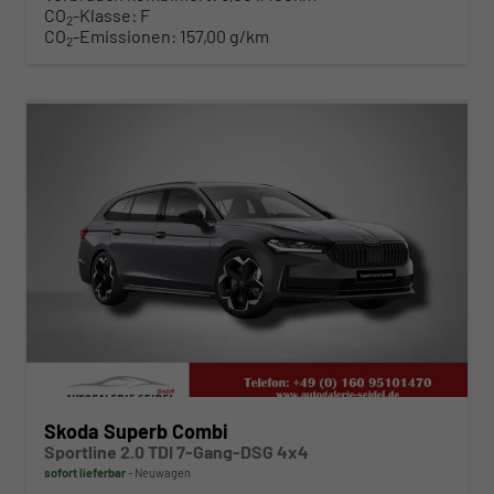
CO
-Klasse:
F
2
CO
-Emissionen:
157,00 g/km
2
ab 481,– € mtl.
Skoda Superb Combi
Sportline 2.0 TDI 7-Gang-DSG 4x4
sofort lieferbar
Neuwagen