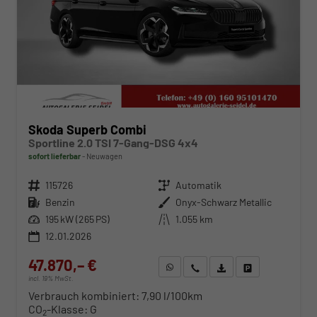
Skoda Superb Combi
Sportline 2.0 TSI 7-Gang-DSG 4x4
sofort lieferbar
Neuwagen
Fahrzeugnr.
115726
Getriebe
Automatik
Kraftstoff
Benzin
Außenfarbe
Onyx-Schwarz Metallic
Leistung
195 kW (265 PS)
Kilometerstand
1.055 km
12.01.2026
47.870,– €
WhatsApp anfragen
Wir rufen Sie an
Fahrzeugexposé (PDF)
Fahrzeug parken
incl. 19% MwSt.
Verbrauch kombiniert:
7,90 l/100km
CO
-Klasse:
G
2