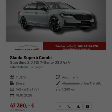
Skoda Superb Combi
Sportline 2.0 TDI 7-Gang-DSG 4x4
sofort lieferbar
Neuwagen
Fahrzeugnr.
115970
Getriebe
Automatik
Kraftstoff
Diesel
Außenfarbe
Aluminium-Silber Metalilc
Leistung
142 kW (193 PS)
Kilometerstand
1.289 km
16.01.2026
47.390,– €
WhatsApp anfragen
Wir rufen Sie an
Fahrzeugexposé (PDF)
Fahrzeug parken
incl. 19% MwSt.