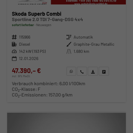
Skoda Superb Combi
Sportline 2.0 TDI 7-Gang-DSG 4x4
sofort lieferbar
Neuwagen
Fahrzeugnr.
115966
Getriebe
Automatik
Kraftstoff
Diesel
Außenfarbe
Graphite-Grau Metallic
Leistung
142 kW (193 PS)
Kilometerstand
1.680 km
12.01.2026
47.390,– €
WhatsApp anfragen
Wir rufen Sie an
Fahrzeugexposé (PDF)
Fahrzeug parken
incl. 19% MwSt.
Verbrauch kombiniert:
6,00 l/100km
CO
-Klasse:
F
2
CO
-Emissionen:
157,00 g/km
2
ab 481,– € mtl.