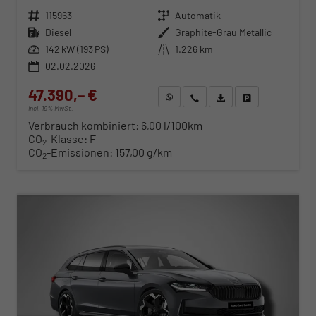
Fahrzeugnr.
115963
Getriebe
Automatik
Kraftstoff
Diesel
Außenfarbe
Graphite-Grau Metallic
Leistung
142 kW (193 PS)
Kilometerstand
1.226 km
02.02.2026
47.390,– €
WhatsApp anfragen
Wir rufen Sie an
Fahrzeugexposé (PDF)
Fahrzeug parken
incl. 19% MwSt.
Verbrauch kombiniert:
6,00 l/100km
CO
-Klasse:
F
2
CO
-Emissionen:
157,00 g/km
2
ab 481,– € mtl.