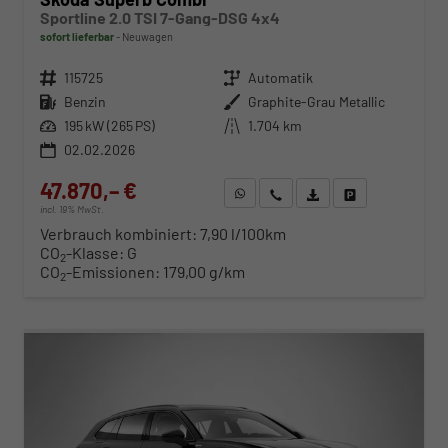
Sportline 2.0 TSI 7-Gang-DSG 4x4
sofort lieferbar
Neuwagen
Fahrzeugnr.
115725
Getriebe
Automatik
Kraftstoff
Benzin
Außenfarbe
Graphite-Grau Metallic
Leistung
195 kW (265 PS)
Kilometerstand
1.704 km
02.02.2026
47.870,– €
WhatsApp anfragen
Wir rufen Sie an
Fahrzeugexposé (PDF)
Fahrzeug parken
incl. 19% MwSt.
Verbrauch kombiniert:
7,90 l/100km
CO
-Klasse:
G
2
CO
-Emissionen:
179,00 g/km
2
ab 486,– € mtl.