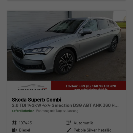
ab 460,– € mtl.
Skoda Superb Combi
2.0 TDI 142kW 4x4 Selection DSG ABT AHK 360 Head Up Pano
sofort lieferbar
Fahrzeug mit Tageszulassung
Fahrzeugnr.
107443
Getriebe
Automatik
Kraftstoff
Diesel
Außenfarbe
Pebble Silver Metallic