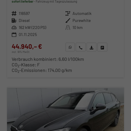
sofort lieferbar
Fahrzeug mit Tageszulassung
Fahrzeugnr.
116597
Getriebe
Automatik
Kraftstoff
Diesel
Außenfarbe
Purewhite
Leistung
162 kW (220 PS)
Kilometerstand
10 km
01.11.2025
44.940,– €
WhatsApp anfragen
Wir rufen Sie an
Fahrzeugexposé (PDF)
Fahrzeug parken
incl. 19% MwSt.
Verbrauch kombiniert:
6,60 l/100km
CO
-Klasse:
F
2
CO
-Emissionen:
174,00 g/km
2
ab 460,– € mtl.