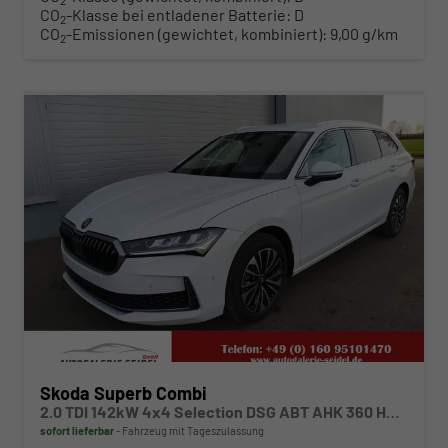
2
CO
-Klasse bei entladener Batterie:
D
2
CO
-Emissionen (gewichtet, kombiniert):
9,00 g/km
2
ab 445,– € mtl.
Skoda Superb Combi
2.0 TDI 142kW 4x4 Selection DSG ABT AHK 360 Head Up
sofort lieferbar
Fahrzeug mit Tageszulassung