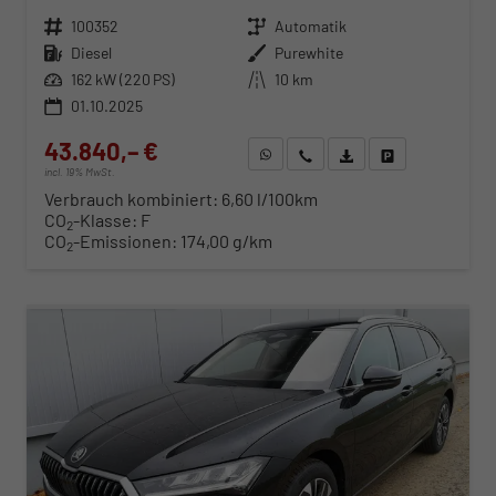
Fahrzeugnr.
100352
Getriebe
Automatik
Kraftstoff
Diesel
Außenfarbe
Purewhite
Leistung
162 kW (220 PS)
Kilometerstand
10 km
01.10.2025
43.840,– €
WhatsApp anfragen
Wir rufen Sie an
Fahrzeugexposé (PDF)
Fahrzeug parken
incl. 19% MwSt.
Verbrauch kombiniert:
6,60 l/100km
CO
-Klasse:
F
2
CO
-Emissionen:
174,00 g/km
2
ab 447,– € mtl.