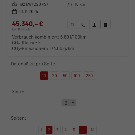
Leistung
162 kW (220 PS)
Kilometerstand
10 km
01.11.2025
45.340,– €
WhatsApp anfragen
Wir rufen Sie an
Fahrzeugexposé (PDF)
Fahrzeug parken
incl. 19% MwSt.
Verbrauch kombiniert:
6,60 l/100km
CO
-Klasse:
F
2
CO
-Emissionen:
174,00 g/km
2
Datensätze pro Seite:
10
20
50
100
250
Seite:
Seiten:
1
2
3
4
5
...
14