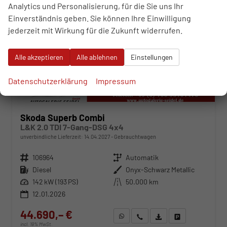
Analytics und Personalisierung, für die Sie uns Ihr
Einverständnis geben. Sie können Ihre Einwilligung
jederzeit mit Wirkung für die Zukunft widerrufen.
Alle akzeptieren
Alle ablehnen
Einstellungen
Datenschutzerklärung
Impressum
Skoda Superb Combi
L&K 2.0 TDI 7-Gang-DSG 4x4
unverbindliche Lieferzeit:
14.04.2027
Gebrauchtwagen
Fahrzeugnr.
106964
Getriebe
Automatik
Kraftstoff
Diesel
Außenfarbe
Onyx-Schwarz Metallic
Leistung
142 kW (193 PS)
Kilometerstand
50.000 km
12.01.2026
44.690,– €
WhatsApp anfragen
Wir rufen Sie an
Fahrzeugexposé (PDF)
Fahrzeug parken
incl. 19% MwSt.