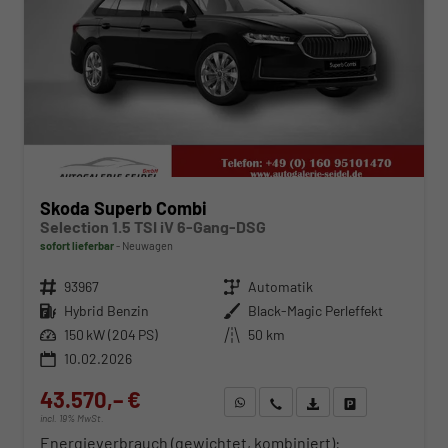
Skoda Superb Combi
Selection 1.5 TSI iV 6-Gang-DSG
sofort lieferbar
Neuwagen
Fahrzeugnr.
93967
Getriebe
Automatik
Kraftstoff
Hybrid Benzin
Außenfarbe
Black-Magic Perleffekt
Leistung
150 kW (204 PS)
Kilometerstand
50 km
10.02.2026
43.570,– €
WhatsApp anfragen
Wir rufen Sie an
Fahrzeugexposé (PDF)
Fahrzeug parken
incl. 19% MwSt.
Energieverbrauch (gewichtet, kombiniert):