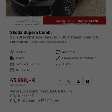
Skoda Superb Combi
2.0 TDI 142kW 4x4 Selection DSG Standh Sound AHK 360 Head Up Pano
sofort lieferbar
Fahrzeug mit Tageszulassung
Fahrzeugnr.
106682
Getriebe
Automatik
Kraftstoff
Diesel
Außenfarbe
Ebonyschwarz Metallic
Leistung
142 kW (193 PS)
Kilometerstand
10 km
01.11.2025
43.990,– €
WhatsApp anfragen
Wir rufen Sie an
Fahrzeugexposé (PDF)
Fahrzeug parken
incl. 19% MwSt.
Verbrauch kombiniert:
6,60 l/100km
CO
-Klasse:
F
2
CO
-Emissionen:
174,00 g/km
2
ab 447,– € mtl.