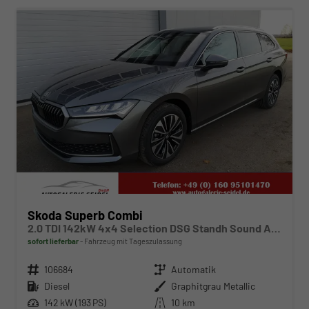
Skoda Superb Combi
2.0 TDI 142kW 4x4 Selection DSG Standh Sound AHK 360 Head Up Pano
sofort lieferbar
Fahrzeug mit Tageszulassung
Fahrzeugnr.
106684
Getriebe
Automatik
Kraftstoff
Diesel
Außenfarbe
Graphitgrau Metallic
Leistung
142 kW (193 PS)
Kilometerstand
10 km