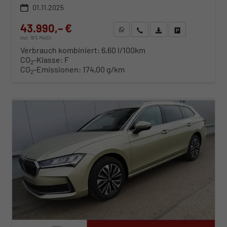
01.11.2025
43.990,– €
WhatsApp anfragen
Wir rufen Sie an
Fahrzeugexposé (PDF)
Fahrzeug parken
incl. 19% MwSt.
Verbrauch kombiniert:
6,60 l/100km
CO
-Klasse:
F
2
CO
-Emissionen:
174,00 g/km
2
ab 450,– € mtl.