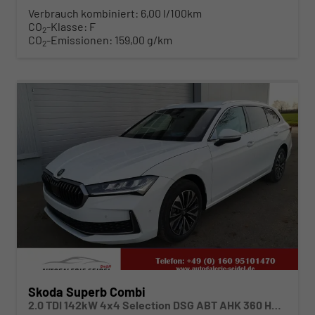
Verbrauch kombiniert:
6,00 l/100km
CO
-Klasse:
F
2
CO
-Emissionen:
159,00 g/km
2
ab 456,– € mtl.
Skoda Superb Combi
2.0 TDI 142kW 4x4 Selection DSG ABT AHK 360 Head Up Pano