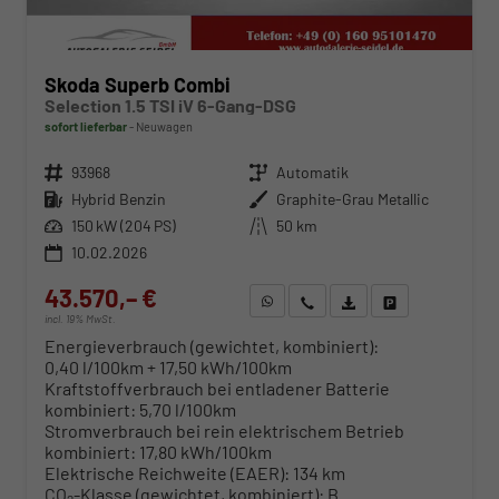
Skoda Superb Combi
Selection 1.5 TSI iV 6-Gang-DSG
sofort lieferbar
Neuwagen
Fahrzeugnr.
93968
Getriebe
Automatik
Kraftstoff
Hybrid Benzin
Außenfarbe
Graphite-Grau Metallic
Leistung
150 kW (204 PS)
Kilometerstand
50 km
10.02.2026
43.570,– €
WhatsApp anfragen
Wir rufen Sie an
Fahrzeugexposé (PDF)
Fahrzeug parken
incl. 19% MwSt.
Energieverbrauch (gewichtet, kombiniert):
0,40 l/100km + 17,50 kWh/100km
Kraftstoffverbrauch bei entladener Batterie
kombiniert:
5,70 l/100km
Stromverbrauch bei rein elektrischem Betrieb
kombiniert:
17,80 kWh/100km
Elektrische Reichweite (EAER):
134 km
CO
-Klasse (gewichtet, kombiniert):
B