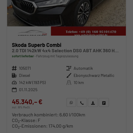
Skoda Superb Combi
2.0 TDI 142kW 4x4 Selection DSG ABT AHK 360 Head Up Pano
sofort lieferbar
Fahrzeug mit Tageszulassung
Fahrzeugnr.
105071
Getriebe
Automatik
Kraftstoff
Diesel
Außenfarbe
Ebonyschwarz Metallic
Leistung
142 kW (193 PS)
Kilometerstand
10 km
01.11.2025
45.340,– €
WhatsApp anfragen
Wir rufen Sie an
Fahrzeugexposé (PDF)
Fahrzeug parken
incl. 19% MwSt.
Verbrauch kombiniert:
6,60 l/100km
CO
-Klasse:
F
2
CO
-Emissionen:
174,00 g/km
2