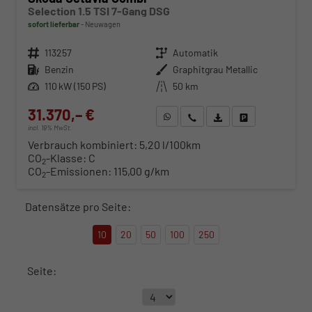
Selection 1.5 TSI 7-Gang DSG
sofort lieferbar
Neuwagen
Fahrzeugnr.
113257
Getriebe
Automatik
Kraftstoff
Benzin
Außenfarbe
Graphitgrau Metallic
Leistung
110 kW (150 PS)
Kilometerstand
50 km
31.370,– €
WhatsApp anfragen
Wir rufen Sie an
Fahrzeugexposé (PDF)
Fahrzeug parken
incl. 19% MwSt.
Verbrauch kombiniert:
5,20 l/100km
CO
-Klasse:
C
2
CO
-Emissionen:
115,00 g/km
2
Datensätze pro Seite:
10
20
50
100
250
Seite: