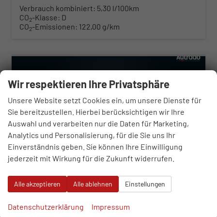
Verbrauch kombiniert:
5,30 l/100km
CO
-Klasse:
D
2
CO
-Emissionen:
122,00 g/km
2
ab 319,– € mtl.
Wir respektieren Ihre Privatsphäre
Unsere Website setzt Cookies ein, um unsere Dienste für
Sie bereitzustellen. Hierbei berücksichtigen wir Ihre
Auswahl und verarbeiten nur die Daten für Marketing,
Analytics und Personalisierung, für die Sie uns Ihr
Einverständnis geben. Sie können Ihre Einwilligung
jederzeit mit Wirkung für die Zukunft widerrufen.
Alle akzeptieren
Alle ablehnen
Einstellungen
Skoda Octavia Combi
Datenschutzerklärung
Impressum
Selection 1.5 TSI 7-Gang DSG