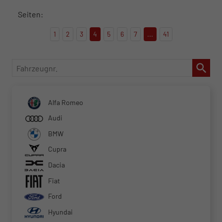
Seiten:
1
2
3
4
5
6
7
...
41
Fahrzeugnr.
Alfa Romeo
Audi
BMW
Cupra
Dacia
Fiat
Ford
Hyundai