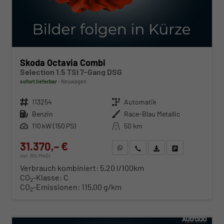
Skoda Octavia Combi
Selection 1.5 TSI 7-Gang DSG
sofort lieferbar
Neuwagen
Fahrzeugnr.
113254
Getriebe
Automatik
Kraftstoff
Benzin
Außenfarbe
Race-Blau Metallic
Leistung
110 kW (150 PS)
Kilometerstand
50 km
31.370,– €
WhatsApp anfragen
Wir rufen Sie an
Fahrzeugexposé (PDF)
Fahrzeug parken
incl. 19% MwSt.
Verbrauch kombiniert:
5,20 l/100km
CO
-Klasse:
C
2
CO
-Emissionen:
115,00 g/km
2
ab 319,– € mtl.