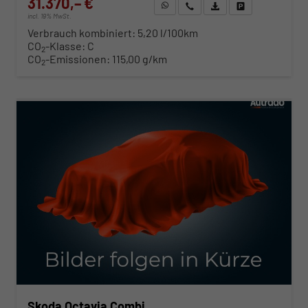
31.370,– €
WhatsApp anfragen
Wir rufen Sie an
Fahrzeugexposé (PDF)
Fahrzeug parken
incl. 19% MwSt.
Verbrauch kombiniert:
5,20 l/100km
CO
-Klasse:
C
2
CO
-Emissionen:
115,00 g/km
2
ab 319,– € mtl.
Skoda Octavia Combi