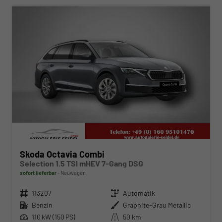
Skoda Octavia Combi
Selection 1.5 TSI mHEV 7-Gang DSG
sofort lieferbar
Neuwagen
Fahrzeugnr.
113207
Getriebe
Automatik
Kraftstoff
Benzin
Außenfarbe
Graphite-Grau Metallic
Leistung
110 kW (150 PS)
Kilometerstand
50 km