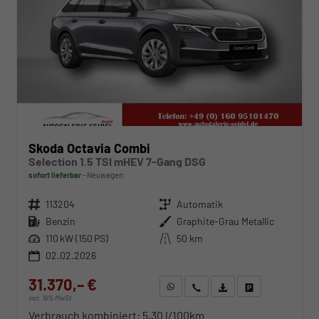
Skoda Octavia Combi
Selection 1.5 TSI mHEV 7-Gang DSG
sofort lieferbar
Neuwagen
Fahrzeugnr.
113204
Getriebe
Automatik
Kraftstoff
Benzin
Außenfarbe
Graphite-Grau Metallic
Leistung
110 kW (150 PS)
Kilometerstand
50 km
02.02.2026
31.370,– €
WhatsApp anfragen
Wir rufen Sie an
Fahrzeugexposé (PDF)
Fahrzeug parken
incl. 19% MwSt.
Verbrauch kombiniert:
5,30 l/100km