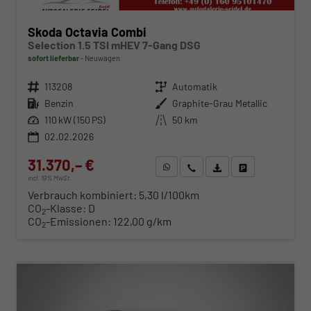
Skoda Octavia Combi
Selection 1.5 TSI mHEV 7-Gang DSG
sofort lieferbar
Neuwagen
Fahrzeugnr.
113208
Getriebe
Automatik
Kraftstoff
Benzin
Außenfarbe
Graphite-Grau Metallic
Leistung
110 kW (150 PS)
Kilometerstand
50 km
02.02.2026
31.370,– €
WhatsApp anfragen
Wir rufen Sie an
Fahrzeugexposé (PDF)
Fahrzeug parken
incl. 19% MwSt.
Verbrauch kombiniert:
5,30 l/100km
CO
-Klasse:
D
2
CO
-Emissionen:
122,00 g/km
2
ab 319,– € mtl.