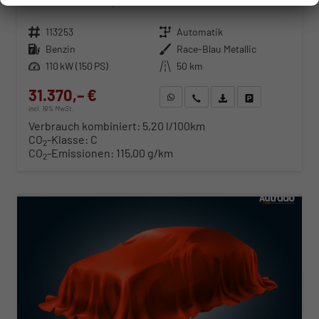
sofort lieferbar
Neuwagen
Fahrzeugnr.
113253
Getriebe
Automatik
Kraftstoff
Benzin
Außenfarbe
Race-Blau Metallic
Leistung
110 kW (150 PS)
Kilometerstand
50 km
31.370,– €
WhatsApp anfragen
Wir rufen Sie an
Fahrzeugexposé (PDF)
Fahrzeug parken
incl. 19% MwSt.
Verbrauch kombiniert:
5,20 l/100km
CO
-Klasse:
C
2
CO
-Emissionen:
115,00 g/km
2
ab 319,– € mtl.