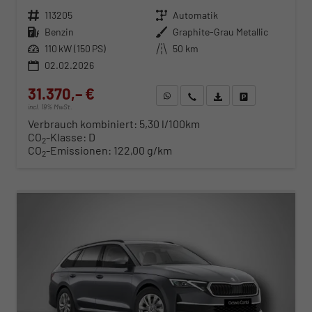
Fahrzeugnr.
113205
Getriebe
Automatik
Kraftstoff
Benzin
Außenfarbe
Graphite-Grau Metallic
Leistung
110 kW (150 PS)
Kilometerstand
50 km
02.02.2026
31.370,– €
WhatsApp anfragen
Wir rufen Sie an
Fahrzeugexposé (PDF)
Fahrzeug parken
incl. 19% MwSt.
Verbrauch kombiniert:
5,30 l/100km
CO
-Klasse:
D
2
CO
-Emissionen:
122,00 g/km
2
ab 319,– € mtl.