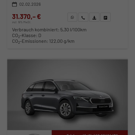
02.02.2026
31.370,– €
WhatsApp anfragen
Wir rufen Sie an
Fahrzeugexposé (PDF)
Fahrzeug parken
incl. 19% MwSt.
Verbrauch kombiniert:
5,30 l/100km
CO
-Klasse:
D
2
CO
-Emissionen:
122,00 g/km
2
ab 319,– € mtl.