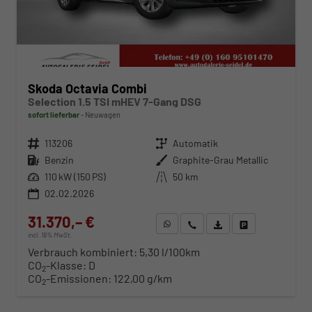
Skoda Octavia Combi
Selection 1.5 TSI mHEV 7-Gang DSG
sofort lieferbar
Neuwagen
Fahrzeugnr.
113206
Getriebe
Automatik
Kraftstoff
Benzin
Außenfarbe
Graphite-Grau Metallic
Leistung
110 kW (150 PS)
Kilometerstand
50 km
02.02.2026
31.370,– €
WhatsApp anfragen
Wir rufen Sie an
Fahrzeugexposé (PDF)
Fahrzeug parken
incl. 19% MwSt.
Verbrauch kombiniert:
5,30 l/100km
CO
-Klasse:
D
2
CO
-Emissionen:
122,00 g/km
2
ab 319,– € mtl.