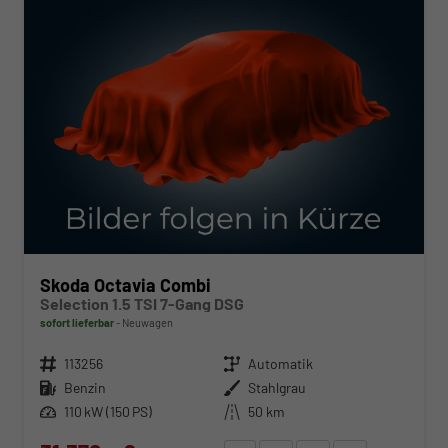
Skoda Octavia Combi
Selection 1.5 TSI 7-Gang DSG
sofort lieferbar
Neuwagen
Fahrzeugnr.
113256
Getriebe
Automatik
Kraftstoff
Benzin
Außenfarbe
Stahlgrau
Leistung
110 kW (150 PS)
Kilometerstand
50 km