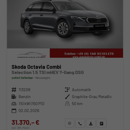
Skoda Octavia Combi
Selection 1.5 TSI mHEV 7-Gang DSG
sofort lieferbar
Neuwagen
Fahrzeugnr.
113209
Getriebe
Automatik
Kraftstoff
Benzin
Außenfarbe
Graphite-Grau Metallic
Leistung
110 kW (150 PS)
Kilometerstand
50 km
02.02.2026
31.370,– €
WhatsApp anfragen
Wir rufen Sie an
Fahrzeugexposé (PDF)
Fahrzeug parken
incl. 19% MwSt.