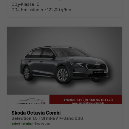
CO
-Klasse:
D
2
CO
-Emissionen:
122,00 g/km
2
ab 319,– € mtl.
Skoda Octavia Combi
Selection 1.5 TSI mHEV 7-Gang DSG
sofort lieferbar
Neuwagen