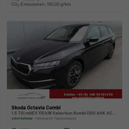
CO
-Emissionen:
150,00 g/km
2
ab 317,– € mtl.
Skoda Octavia Combi
1.5 TSI mHEV 110 kW Selection Kombi DSG AHK ACC Kamera Sunset
sofort lieferbar
Fahrzeug mit Tageszulassung