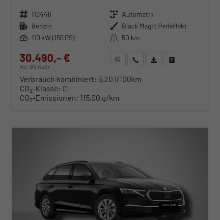
Fahrzeugnr.
113446
Getriebe
Automatik
Kraftstoff
Benzin
Außenfarbe
Black Magic Perleffekt
Leistung
110 kW (150 PS)
Kilometerstand
50 km
30.490,– €
WhatsApp anfragen
Wir rufen Sie an
Fahrzeugexposé (PDF)
Fahrzeug parken
incl. 19% MwSt.
Verbrauch kombiniert:
5,20 l/100km
CO
-Klasse:
C
2
CO
-Emissionen:
115,00 g/km
2
ab 310,– € mtl.