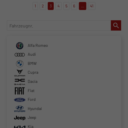
1
2
3
4
5
6
...
41
Fahrzeugnr.
Alfa Romeo
Audi
BMW
Cupra
Dacia
Fiat
Ford
Hyundai
Jeep
Kia