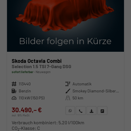
Skoda Octavia Combi
Selection 1.5 TSI 7-Gang DSG
sofort lieferbar
Neuwagen
Fahrzeugnr.
113440
Getriebe
Automatik
Kraftstoff
Benzin
Außenfarbe
Smokey Diamond-Silber Metallic
Leistung
110 kW (150 PS)
Kilometerstand
50 km
30.490,– €
WhatsApp anfragen
Wir rufen Sie an
Fahrzeugexposé (PDF)
Fahrzeug parken
incl. 19% MwSt.
Verbrauch kombiniert:
5,20 l/100km
CO
-Klasse:
C
2