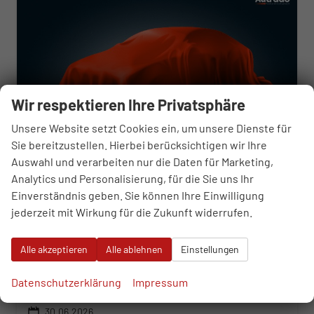
Wir respektieren Ihre Privatsphäre
Unsere Website setzt Cookies ein, um unsere Dienste für
Sie bereitzustellen. Hierbei berücksichtigen wir Ihre
Auswahl und verarbeiten nur die Daten für Marketing,
Analytics und Personalisierung, für die Sie uns Ihr
Einverständnis geben. Sie können Ihre Einwilligung
Skoda Octavia Combi
jederzeit mit Wirkung für die Zukunft widerrufen.
Selection 1.5 TSI 7-Gang DSG
sofort lieferbar
Neuwagen
Alle akzeptieren
Alle ablehnen
Einstellungen
Fahrzeugnr.
121033
Getriebe
Automatik
Kraftstoff
Benzin
Außenfarbe
Black Magic Perleffekt
Datenschutzerklärung
Impressum
Leistung
110 kW (150 PS)
Kilometerstand
50 km
30.06.2026