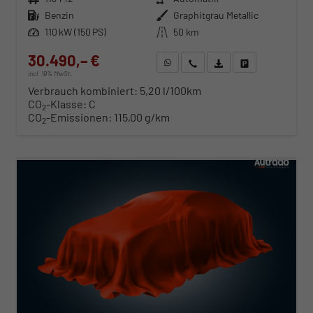
Kraftstoff
Benzin
Außenfarbe
Graphitgrau Metallic
Leistung
110 kW (150 PS)
Kilometerstand
50 km
30.490,– €
WhatsApp anfragen
Wir rufen Sie an
Fahrzeugexposé (PDF)
Fahrzeug parken
incl. 19% MwSt.
Verbrauch kombiniert:
5,20 l/100km
CO
-Klasse:
C
2
CO
-Emissionen:
115,00 g/km
2
ab 310,– € mtl.