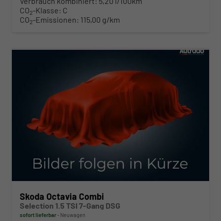
Verbrauch kombiniert:
5,20 l/100km
CO
-Klasse:
C
2
CO
-Emissionen:
115,00 g/km
2
ab 310,– € mtl.
Skoda Octavia Combi
Selection 1.5 TSI 7-Gang DSG
sofort lieferbar
Neuwagen