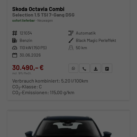
Skoda Octavia Combi
Selection 1.5 TSI 7-Gang DSG
sofort lieferbar
Neuwagen
Fahrzeugnr.
121034
Getriebe
Automatik
Kraftstoff
Benzin
Außenfarbe
Black Magic Perleffekt
Leistung
110 kW (150 PS)
Kilometerstand
50 km
30.06.2026
30.490,– €
WhatsApp anfragen
Wir rufen Sie an
Fahrzeugexposé (PDF)
Fahrzeug parken
incl. 19% MwSt.
Verbrauch kombiniert:
5,20 l/100km
CO
-Klasse:
C
2
CO
-Emissionen:
115,00 g/km
2
ab 315,– € mtl.