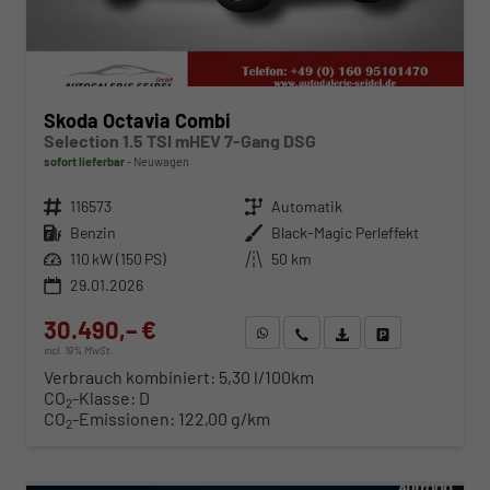
Skoda Octavia Combi
Selection 1.5 TSI mHEV 7-Gang DSG
sofort lieferbar
Neuwagen
Fahrzeugnr.
116573
Getriebe
Automatik
Kraftstoff
Benzin
Außenfarbe
Black-Magic Perleffekt
Leistung
110 kW (150 PS)
Kilometerstand
50 km
29.01.2026
30.490,– €
WhatsApp anfragen
Wir rufen Sie an
Fahrzeugexposé (PDF)
Fahrzeug parken
incl. 19% MwSt.
Verbrauch kombiniert:
5,30 l/100km
CO
-Klasse:
D
2
CO
-Emissionen:
122,00 g/km
2
ab 310,– € mtl.