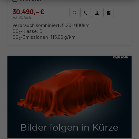
30.490,– €
WhatsApp anfragen
Wir rufen Sie an
Fahrzeugexposé (PDF)
Fahrzeug parken
incl. 19% MwSt.
Verbrauch kombiniert:
5,20 l/100km
CO
-Klasse:
C
2
CO
-Emissionen:
115,00 g/km
2
ab 310,– € mtl.