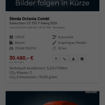
Skoda Octavia Combi
Selection 1.5 TSI 7-Gang DSG
unverbindliche Lieferzeit:
06.10.2026
Neuwagen
Fahrzeugnr.
113443
Getriebe
Automatik
Kraftstoff
Benzin
Außenfarbe
Graphitgrau Metallic
Leistung
110 kW (150 PS)
Kilometerstand
50 km
30.490,– €
WhatsApp anfragen
Wir rufen Sie an
Fahrzeugexposé (PDF)
Fahrzeug parken
incl. 19% MwSt.
Verbrauch kombiniert:
5,20 l/100km
CO
-Klasse:
C
2
CO
-Emissionen:
115,00 g/km
2
ab 310,– € mtl.