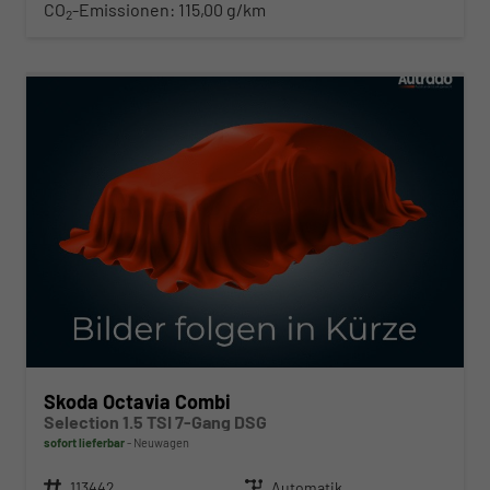
CO
-Emissionen:
115,00 g/km
2
ab 310,– € mtl.
Skoda Octavia Combi
Selection 1.5 TSI 7-Gang DSG
sofort lieferbar
Neuwagen
Fahrzeugnr.
113442
Getriebe
Automatik