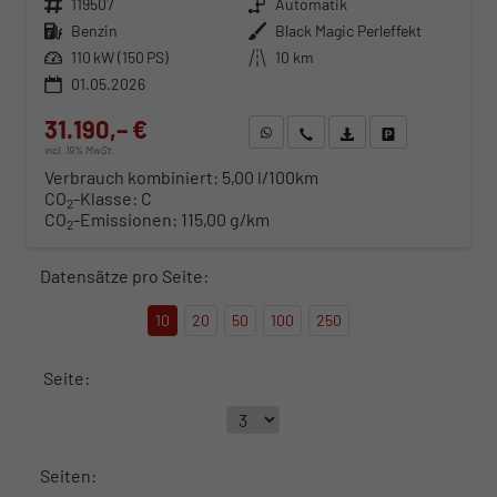
Fahrzeugnr.
119507
Getriebe
Automatik
Kraftstoff
Benzin
Außenfarbe
Black Magic Perleffekt
Leistung
110 kW (150 PS)
Kilometerstand
10 km
01.05.2026
31.190,– €
WhatsApp anfragen
Wir rufen Sie an
Fahrzeugexposé (PDF)
Fahrzeug parken
incl. 19% MwSt.
Verbrauch kombiniert:
5,00 l/100km
CO
-Klasse:
C
2
CO
-Emissionen:
115,00 g/km
2
Datensätze pro Seite:
10
20
50
100
250
Seite:
Seiten: