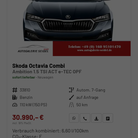
Skoda Octavia Combi
Ambition 1.5 TSI ACT e-TEC OPF
sofort lieferbar
Neuwagen
Fahrzeugnr.
33810
Getriebe
Autom. 7-Gang
Kraftstoff
Benzin
Außenfarbe
auf Anfrage
Leistung
110 kW (150 PS)
Kilometerstand
50 km
30.990,– €
WhatsApp anfragen
Wir rufen Sie an
Fahrzeugexposé (PDF)
Fahrzeug parken
incl. 19% MwSt.
Verbrauch kombiniert:
6,60 l/100km
CO
-Klasse:
E
2