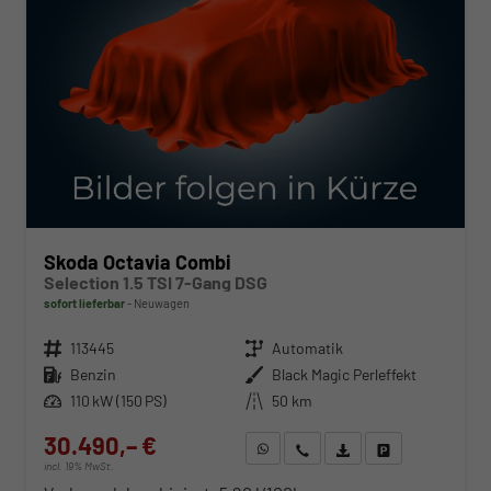
Skoda Octavia Combi
Selection 1.5 TSI 7-Gang DSG
sofort lieferbar
Neuwagen
Fahrzeugnr.
113445
Getriebe
Automatik
Kraftstoff
Benzin
Außenfarbe
Black Magic Perleffekt
Leistung
110 kW (150 PS)
Kilometerstand
50 km
30.490,– €
WhatsApp anfragen
Wir rufen Sie an
Fahrzeugexposé (PDF)
Fahrzeug parken
incl. 19% MwSt.