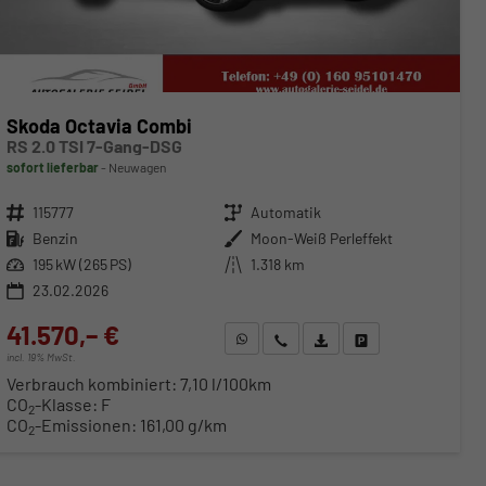
Skoda Octavia Combi
RS 2.0 TSI 7-Gang-DSG
sofort lieferbar
Neuwagen
Fahrzeugnr.
115777
Getriebe
Automatik
Kraftstoff
Benzin
Außenfarbe
Moon-Weiß Perleffekt
Leistung
195 kW (265 PS)
Kilometerstand
1.318 km
23.02.2026
41.570,– €
WhatsApp anfragen
Wir rufen Sie an
Fahrzeugexposé (PDF)
Fahrzeug parken
incl. 19% MwSt.
Verbrauch kombiniert:
7,10 l/100km
CO
-Klasse:
F
2
CO
-Emissionen:
161,00 g/km
2