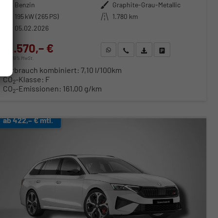
Kraftstoff
Benzin
Außenfarbe
Graphite-Grau-Metallic
Leistung
195 kW (265 PS)
Kilometerstand
1.780 km
05.02.2026
41.570,– €
WhatsApp anfragen
Wir rufen Sie an
Fahrzeugexposé (PDF)
Fahrzeug parken
incl. 19% MwSt.
Verbrauch kombiniert:
7,10 l/100km
CO
-Klasse:
F
2
CO
-Emissionen:
161,00 g/km
2
ab 422,– € mtl.