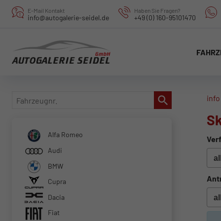
E-Mail Kontakt
Haben Sie Fragen?
info@autogalerie-seidel.de
+49 (0) 160-95101470
FAHRZ
Fahrzeugnr.
info
Sk
Alfa Romeo
Verf
Audi
BMW
Ant
Cupra
Dacia
Fiat