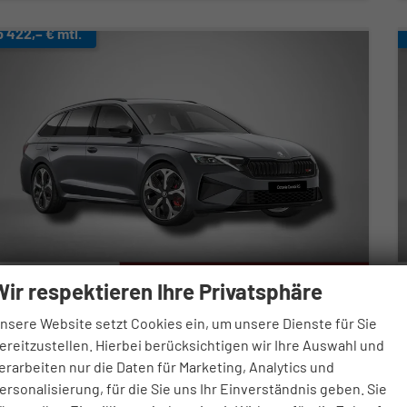
b 422,– € mtl.
Wir respektieren Ihre Privatsphäre
koda Octavia Combi
nsere Website setzt Cookies ein, um unsere Dienste für Sie
S 2.0 TSI 7-Gang-DSG
ereitzustellen. Hierbei berücksichtigen wir Ihre Auswahl und
fort lieferbar
Neuwagen
erarbeiten nur die Daten für Marketing, Analytics und
ersonalisierung, für die Sie uns Ihr Einverständnis geben. Sie
zeugnr.
115773
Getriebe
Automatik