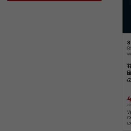
S
R
un
Fahr
Kra
Lei
4
in
V
C
C