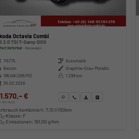
koda Octavia Combi
S 2.0 TSI 7-Gang-DSG
fort lieferbar
Neuwagen
zeugnr.
115775
Getriebe
Automatik
ftstoff
Benzin
Außenfarbe
Graphite-Grau-Metallic
stung
195 kW (265 PS)
Kilometerstand
1.299 km
05.02.2026
1.570,– €
WhatsApp anfragen
Wir rufen Sie an
Fahrzeugexposé (PDF)
Fahrzeug parken
cl. 19% MwSt.
erbrauch kombiniert:
7,10 l/100km
O
-Klasse:
F
2
O
-Emissionen:
161,00 g/km
2