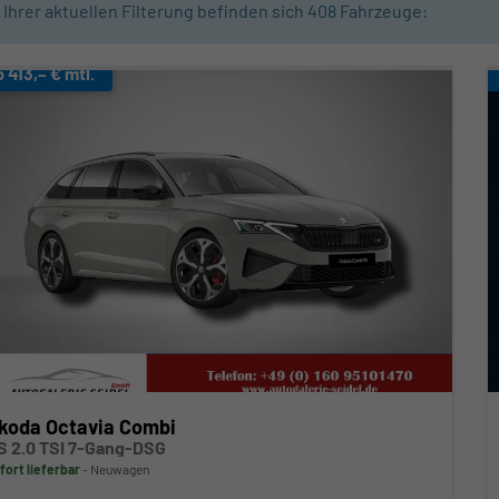
n Ihrer aktuellen Filterung befinden sich
408
Fahrzeuge:
b 413,– € mtl.
koda Octavia Combi
S 2.0 TSI 7-Gang-DSG
fort lieferbar
Neuwagen