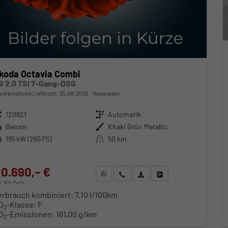
koda Octavia Combi
S 2.0 TSI 7-Gang-DSG
verbindliche Lieferzeit:
25.08.2026
Neuwagen
zeugnr.
120821
Getriebe
Automatik
ftstoff
Benzin
Außenfarbe
Khaki Grün Metallic
stung
195 kW (265 PS)
Kilometerstand
50 km
0.690,– €
WhatsApp anfragen
Wir rufen Sie an
Fahrzeugexposé (PDF)
Fahrzeug parken
cl. 19% MwSt.
erbrauch kombiniert:
7,10 l/100km
O
-Klasse:
F
2
O
-Emissionen:
161,00 g/km
2