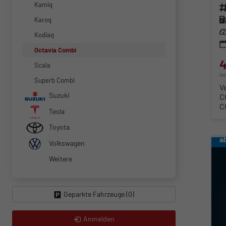
Kamiq
Fahr
Kra
Karoq
Lei
Kodiaq
Octavia Combi
4
Scala
in
Superb Combi
V
Suzuki
C
C
Tesla
Toyota
a
Volkswagen
Weitere
Geparkte Fahrzeuge (
0
)
Anmelden