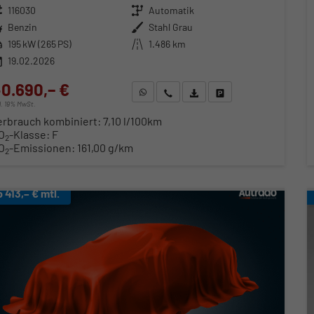
zeugnr.
116030
Getriebe
Automatik
ftstoff
Benzin
Außenfarbe
Stahl Grau
stung
195 kW (265 PS)
Kilometerstand
1.486 km
19.02.2026
0.690,– €
WhatsApp anfragen
Wir rufen Sie an
Fahrzeugexposé (PDF)
Fahrzeug parken
cl. 19% MwSt.
erbrauch kombiniert:
7,10 l/100km
O
-Klasse:
F
2
O
-Emissionen:
161,00 g/km
2
b 413,– € mtl.