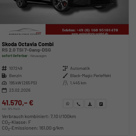
Skoda Octavia Combi
RS 2.0 TSI 7-Gang-DSG
sofort lieferbar
Neuwagen
Fahrzeugnr.
107249
Getriebe
Automatik
Kraftstoff
Benzin
Außenfarbe
Black-Magic Perleffekt
Leistung
195 kW (265 PS)
Kilometerstand
1.445 km
23.02.2026
41.570,– €
WhatsApp anfragen
Wir rufen Sie an
Fahrzeugexposé (PDF)
Fahrzeug parken
incl. 19% MwSt.
Verbrauch kombiniert:
7,10 l/100km
CO
-Klasse:
F
2
CO
-Emissionen:
161,00 g/km
2