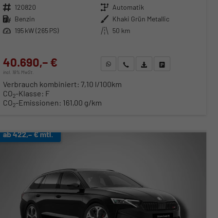
Fahrzeugnr.
120820
Getriebe
Automatik
Kraftstoff
Benzin
Außenfarbe
Khaki Grün Metallic
Leistung
195 kW (265 PS)
Kilometerstand
50 km
40.690,– €
WhatsApp anfragen
Wir rufen Sie an
Fahrzeugexposé (PDF)
Fahrzeug parken
incl. 19% MwSt.
Verbrauch kombiniert:
7,10 l/100km
CO
-Klasse:
F
2
CO
-Emissionen:
161,00 g/km
2
ab 422,– € mtl.