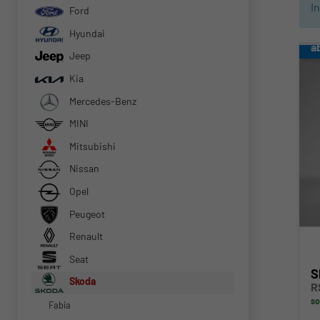
I
Ford
Hyundai
a
Jeep
Kia
Mercedes-Benz
MINI
Mitsubishi
Nissan
Opel
Peugeot
Renault
Seat
S
Skoda
R
so
Fabia