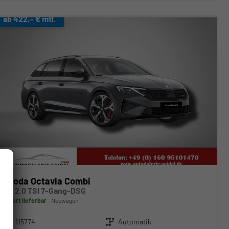
ab 422,– € mtl.
Skoda Octavia Combi
RS 2.0 TSI 7-Gang-DSG
sofort lieferbar
Neuwagen
Fahrzeugnr.
115774
Getriebe
Automatik