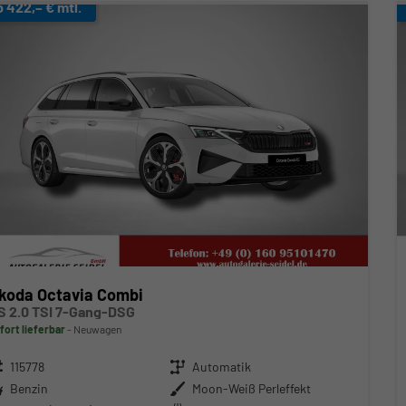
b 422,– € mtl.
koda Octavia Combi
S 2.0 TSI 7-Gang-DSG
fort lieferbar
Neuwagen
zeugnr.
115778
Getriebe
Automatik
ftstoff
Benzin
Außenfarbe
Moon-Weiß Perleffekt