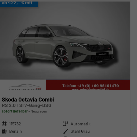
ab 422,– € mtl.
Skoda Octavia Combi
RS 2.0 TSI 7-Gang-DSG
sofort lieferbar
Neuwagen
Fahrzeugnr.
115782
Getriebe
Automatik
Kraftstoff
Benzin
Außenfarbe
Stahl Grau