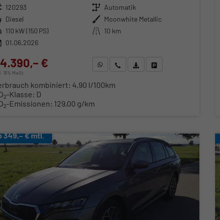
zeugnr.
120293
Getriebe
Automatik
ftstoff
Diesel
Außenfarbe
Moonwhite Metallic
stung
110 kW (150 PS)
Kilometerstand
10 km
01.06.2026
4.390,– €
WhatsApp anfragen
Wir rufen Sie an
Fahrzeugexposé (PDF)
Fahrzeug parken
cl. 19% MwSt.
erbrauch kombiniert:
4,90 l/100km
O
-Klasse:
D
2
O
-Emissionen:
129,00 g/km
2
b 349,– € mtl.