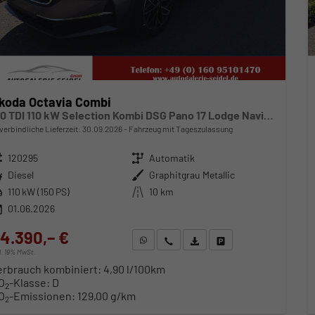
koda Octavia Combi
2.0 TDI 110 kW Selection Kombi DSG Pano 17 Lodge Navi PDC GV5 el. Hk
verbindliche Lieferzeit:
30.09.2026
Fahrzeug mit Tageszulassung
zeugnr.
120295
Getriebe
Automatik
ftstoff
Diesel
Außenfarbe
Graphitgrau Metallic
stung
110 kW (150 PS)
Kilometerstand
10 km
01.06.2026
4.390,– €
WhatsApp anfragen
Wir rufen Sie an
Fahrzeugexposé (PDF)
Fahrzeug parken
cl. 19% MwSt.
erbrauch kombiniert:
4,90 l/100km
O
-Klasse:
D
2
O
-Emissionen:
129,00 g/km
2