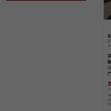
S
un
Fahr
Kra
Lei
3
in
V
C
C