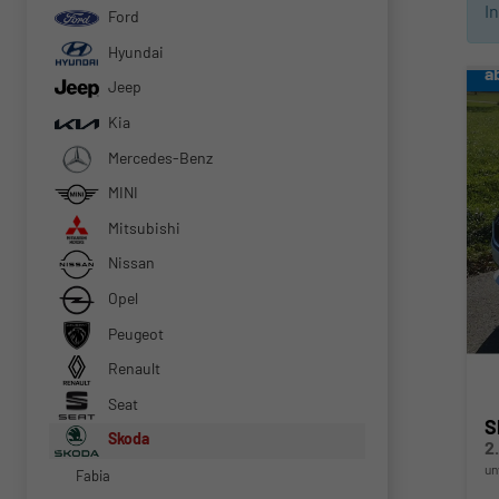
I
Ford
Hyundai
a
Jeep
Kia
Mercedes-Benz
MINI
Mitsubishi
Nissan
Opel
Peugeot
Renault
Seat
S
Skoda
un
Fabia