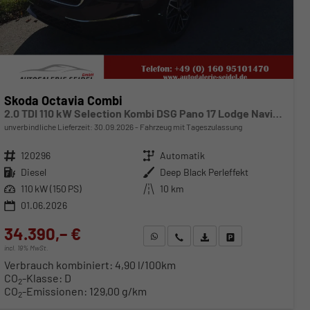
Skoda Octavia Combi
2.0 TDI 110 kW Selection Kombi DSG Pano 17 Lodge Navi PDC GV5 el. Hk
unverbindliche Lieferzeit:
30.09.2026
Fahrzeug mit Tageszulassung
Fahrzeugnr.
120296
Getriebe
Automatik
Kraftstoff
Diesel
Außenfarbe
Deep Black Perleffekt
Leistung
110 kW (150 PS)
Kilometerstand
10 km
01.06.2026
34.390,– €
WhatsApp anfragen
Wir rufen Sie an
Fahrzeugexposé (PDF)
Fahrzeug parken
incl. 19% MwSt.
Verbrauch kombiniert:
4,90 l/100km
CO
-Klasse:
D
2
CO
-Emissionen:
129,00 g/km
2