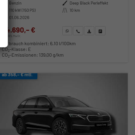
Kraftstoff
Benzin
Außenfarbe
Deep Black Perleffekt
Leistung
110 kW (150 PS)
Kilometerstand
10 km
01.06.2026
34.690,– €
WhatsApp anfragen
Wir rufen Sie an
Fahrzeugexposé (PDF)
Fahrzeug parken
incl. 19% MwSt.
Verbrauch kombiniert:
6,10 l/100km
CO
-Klasse:
E
2
CO
-Emissionen:
139,00 g/km
2
ab 358,– € mtl.