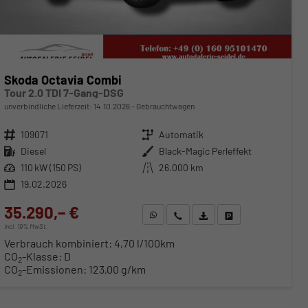
Skoda Octavia Combi
Tour 2.0 TDI 7-Gang-DSG
unverbindliche Lieferzeit:
14.10.2026
Gebrauchtwagen
Fahrzeugnr.
109071
Getriebe
Automatik
Kraftstoff
Diesel
Außenfarbe
Black-Magic Perleffekt
Leistung
110 kW (150 PS)
Kilometerstand
26.000 km
19.02.2026
35.290,– €
WhatsApp anfragen
Wir rufen Sie an
Fahrzeugexposé (PDF)
Fahrzeug parken
incl. 19% MwSt.
Verbrauch kombiniert:
4,70 l/100km
CO
-Klasse:
D
2
CO
-Emissionen:
123,00 g/km
2