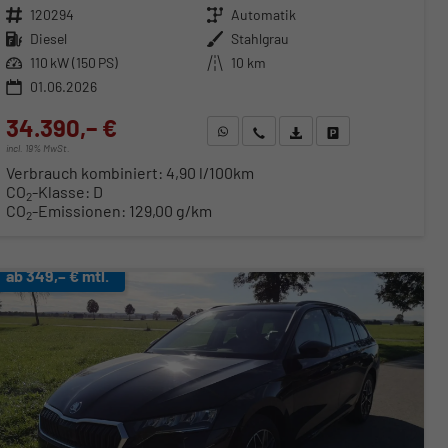
Fahrzeugnr.
120294
Getriebe
Automatik
Kraftstoff
Diesel
Außenfarbe
Stahlgrau
Leistung
110 kW (150 PS)
Kilometerstand
10 km
01.06.2026
34.390,– €
WhatsApp anfragen
Wir rufen Sie an
Fahrzeugexposé (PDF)
Fahrzeug parken
incl. 19% MwSt.
Verbrauch kombiniert:
4,90 l/100km
CO
-Klasse:
D
2
CO
-Emissionen:
129,00 g/km
2
ab 349,– € mtl.