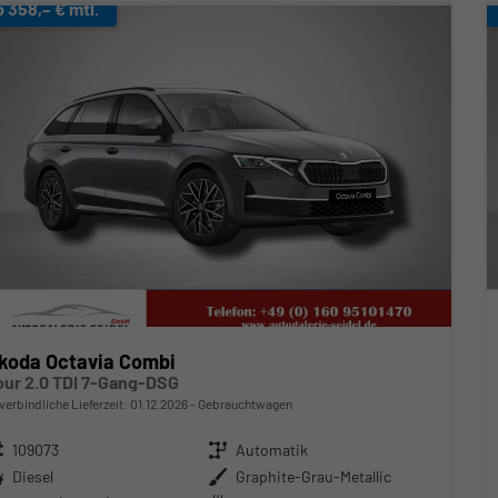
b 358,– € mtl.
koda Octavia Combi
our 2.0 TDI 7-Gang-DSG
verbindliche Lieferzeit:
01.12.2026
Gebrauchtwagen
zeugnr.
109073
Getriebe
Automatik
ftstoff
Diesel
Außenfarbe
Graphite-Grau-Metallic