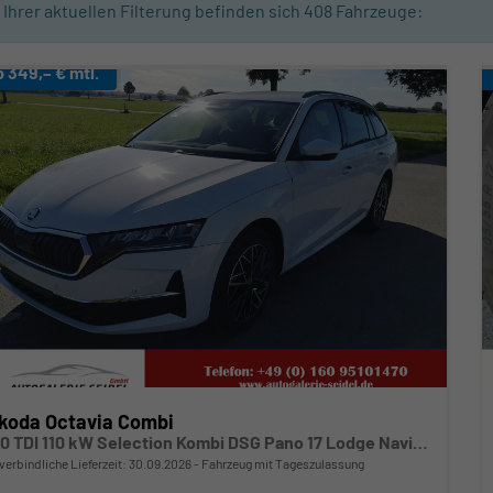
n Ihrer aktuellen Filterung befinden sich
408
Fahrzeuge:
b 349,– € mtl.
koda Octavia Combi
2.0 TDI 110 kW Selection Kombi DSG Pano 17 Lodge Navi PDC GV5 el. Hk
verbindliche Lieferzeit:
30.09.2026
Fahrzeug mit Tageszulassung