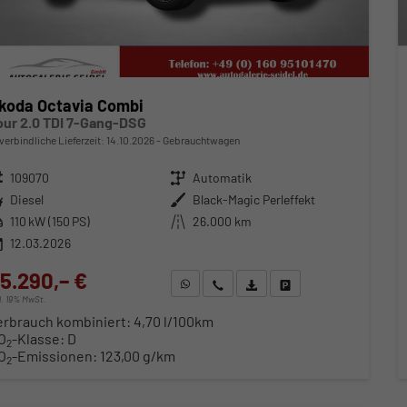
koda Octavia Combi
our 2.0 TDI 7-Gang-DSG
verbindliche Lieferzeit:
14.10.2026
Gebrauchtwagen
zeugnr.
109070
Getriebe
Automatik
ftstoff
Diesel
Außenfarbe
Black-Magic Perleffekt
stung
110 kW (150 PS)
Kilometerstand
26.000 km
12.03.2026
5.290,– €
WhatsApp anfragen
Wir rufen Sie an
Fahrzeugexposé (PDF)
Fahrzeug parken
cl. 19% MwSt.
erbrauch kombiniert:
4,70 l/100km
O
-Klasse:
D
2
O
-Emissionen:
123,00 g/km
2