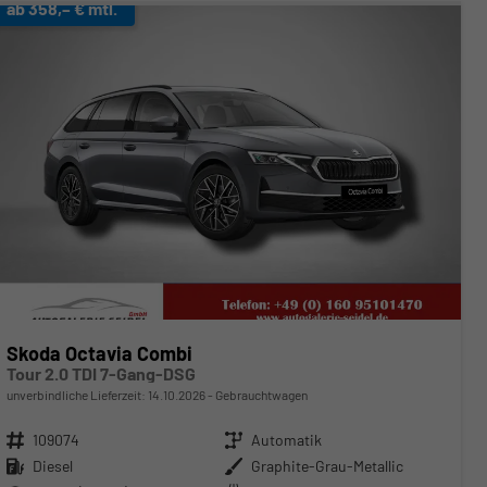
ab 358,– € mtl.
Skoda Octavia Combi
Tour 2.0 TDI 7-Gang-DSG
unverbindliche Lieferzeit:
14.10.2026
Gebrauchtwagen
Fahrzeugnr.
109074
Getriebe
Automatik
Kraftstoff
Diesel
Außenfarbe
Graphite-Grau-Metallic