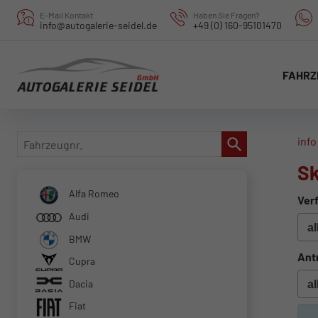
E-Mail Kontakt
Haben Sie Fragen?
info@autogalerie-seidel.de
+49 (0) 160-95101470
FAHRZ
Fahrzeugnr.
info
Sk
Alfa Romeo
Verf
Audi
BMW
Ant
Cupra
Dacia
Fiat