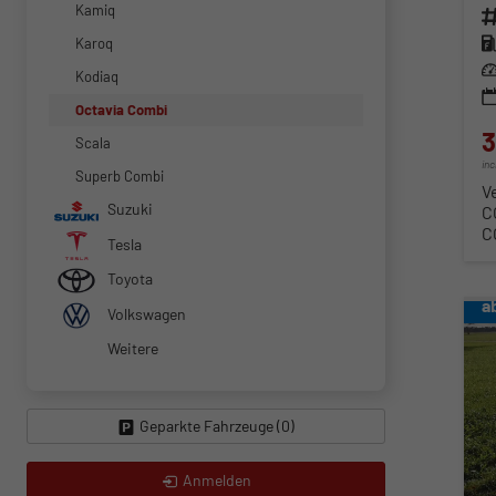
Kamiq
Fahr
Kra
Karoq
Lei
Kodiaq
Octavia Combi
3
Scala
in
Superb Combi
V
Suzuki
C
C
Tesla
Toyota
a
Volkswagen
Weitere
Geparkte Fahrzeuge (
0
)
Anmelden