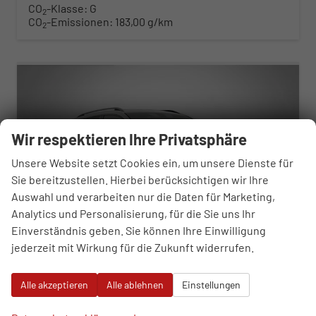
CO
-Klasse:
G
2
CO
-Emissionen:
183,00 g/km
2
ab 442,– € mtl.
Wir respektieren Ihre Privatsphäre
Unsere Website setzt Cookies ein, um unsere Dienste für
Sie bereitzustellen. Hierbei berücksichtigen wir Ihre
Auswahl und verarbeiten nur die Daten für Marketing,
Analytics und Personalisierung, für die Sie uns Ihr
Einverständnis geben. Sie können Ihre Einwilligung
jederzeit mit Wirkung für die Zukunft widerrufen.
Skoda Karoq
Alle akzeptieren
Alle ablehnen
Einstellungen
Sportline 2.0 TSI 7-Gang-DSG 4x4
unverbindliche Lieferzeit:
23.08.2026
Neuwagen