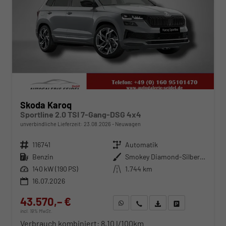
Skoda Karoq
Sportline 2.0 TSI 7-Gang-DSG 4x4
unverbindliche Lieferzeit:
23.08.2026
Neuwagen
Fahrzeugnr.
116741
Getriebe
Automatik
Kraftstoff
Benzin
Außenfarbe
Smokey Diamond-Silber Metallic
Leistung
140 kW (190 PS)
Kilometerstand
1.744 km
16.07.2026
43.570,– €
WhatsApp anfragen
Wir rufen Sie an
Fahrzeugexposé (PDF)
Fahrzeug parken
incl. 19% MwSt.
Verbrauch kombiniert:
8,10 l/100km