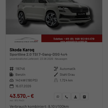
Skoda Karoq
Sportline 2.0 TSI 7-Gang-DSG 4x4
unverbindliche Lieferzeit:
23.08.2026
Neuwagen
Fahrzeugnr.
116746
Getriebe
Automatik
Kraftstoff
Benzin
Außenfarbe
Stahl Grau
Leistung
140 kW (190 PS)
Kilometerstand
1.724 km
16.07.2026
43.570,– €
WhatsApp anfragen
Wir rufen Sie an
Fahrzeugexposé (PDF)
Fahrzeug parken
incl. 19% MwSt.
Verbrauch kombiniert:
8,10 l/100km