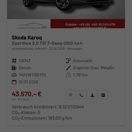
Skoda Karoq
Sportline 2.0 TSI 7-Gang-DSG 4x4
unverbindliche Lieferzeit:
23.08.2026
Neuwagen
Fahrzeugnr.
116743
Getriebe
Automatik
Kraftstoff
Benzin
Außenfarbe
Graphite-Grau-Metallic
Leistung
140 kW (190 PS)
Kilometerstand
1.781 km
16.07.2026
43.570,– €
WhatsApp anfragen
Wir rufen Sie an
Fahrzeugexposé (PDF)
Fahrzeug parken
incl. 19% MwSt.
Verbrauch kombiniert:
8,10 l/100km
CO
-Klasse:
G
2
CO
-Emissionen:
183,00 g/km
2
ab 442,– € mtl.