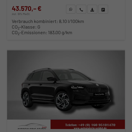
43.570,– €
WhatsApp anfragen
Wir rufen Sie an
Fahrzeugexposé (PDF)
Fahrzeug parken
incl. 19% MwSt.
Verbrauch kombiniert:
8,10 l/100km
CO
-Klasse:
G
2
CO
-Emissionen:
183,00 g/km
2
ab 442,– € mtl.