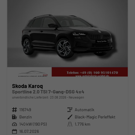
Skoda Karoq
Sportline 2.0 TSI 7-Gang-DSG 4x4
unverbindliche Lieferzeit:
23.08.2026
Neuwagen
Fahrzeugnr.
116749
Getriebe
Automatik
Kraftstoff
Benzin
Außenfarbe
Black-Magic Perleffekt
Leistung
140 kW (190 PS)
Kilometerstand
1.776 km
16.07.2026