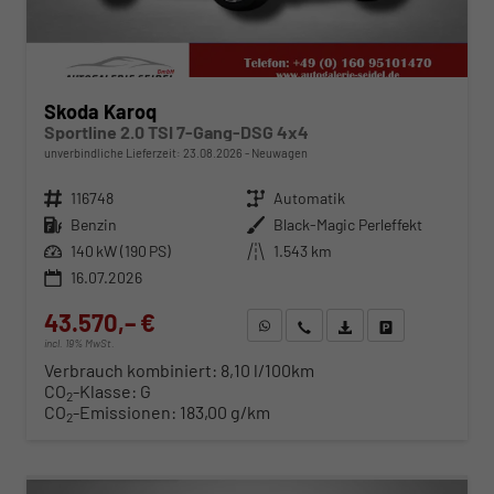
Skoda Karoq
Sportline 2.0 TSI 7-Gang-DSG 4x4
unverbindliche Lieferzeit:
23.08.2026
Neuwagen
Fahrzeugnr.
116748
Getriebe
Automatik
Kraftstoff
Benzin
Außenfarbe
Black-Magic Perleffekt
Leistung
140 kW (190 PS)
Kilometerstand
1.543 km
16.07.2026
43.570,– €
WhatsApp anfragen
Wir rufen Sie an
Fahrzeugexposé (PDF)
Fahrzeug parken
incl. 19% MwSt.
Verbrauch kombiniert:
8,10 l/100km
CO
-Klasse:
G
2
CO
-Emissionen:
183,00 g/km
2
ab 442,– € mtl.