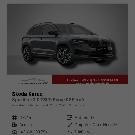
Skoda Karoq
Sportline 2.0 TSI 7-Gang-DSG 4x4
unverbindliche Lieferzeit:
23.08.2026
Neuwagen
Fahrzeugnr.
116744
Getriebe
Automatik
Kraftstoff
Benzin
Außenfarbe
Graphite-Grau-Metallic
Leistung
140 kW (190 PS)
Kilometerstand
1.180 km