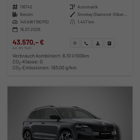
Fahrzeugnr.
116742
Getriebe
Automatik
Kraftstoff
Benzin
Außenfarbe
Smokey Diamond-Silber Metallic
Leistung
140 kW (190 PS)
Kilometerstand
1.447 km
16.07.2026
43.570,– €
WhatsApp anfragen
Wir rufen Sie an
Fahrzeugexposé (PDF)
Fahrzeug parken
incl. 19% MwSt.
Verbrauch kombiniert:
8,10 l/100km
CO
-Klasse:
G
2
CO
-Emissionen:
183,00 g/km
2
ab 442,– € mtl.