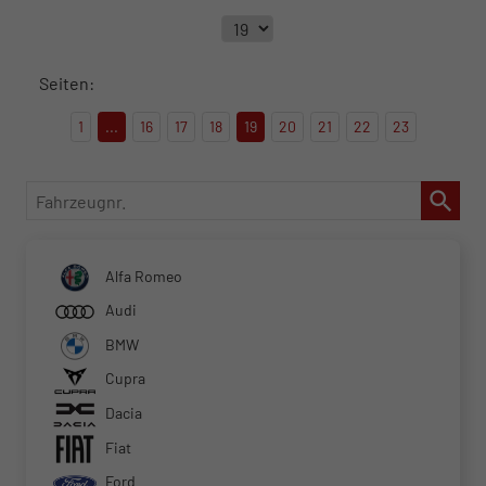
Seiten:
1
...
16
17
18
19
20
21
22
23
Fahrzeugnr.
Alfa Romeo
Audi
BMW
Cupra
Dacia
Fiat
Ford