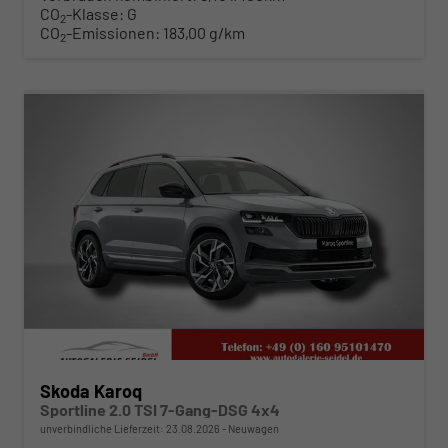
CO
-Klasse:
G
2
CO
-Emissionen:
183,00 g/km
2
ab 442,– € mtl.
Skoda Karoq
Sportline 2.0 TSI 7-Gang-DSG 4x4
unverbindliche Lieferzeit:
23.08.2026
Neuwagen