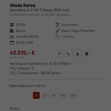
Skoda Karoq
Sportline 2.0 TSI 7-Gang-DSG 4x4
unverbindliche Lieferzeit:
23.08.2026
Neuwagen
Fahrzeugnr.
116750
Getriebe
Automatik
Kraftstoff
Benzin
Außenfarbe
Black-Magic Perleffekt
Leistung
140 kW (190 PS)
Kilometerstand
1.114 km
29.06.2026
43.570,– €
WhatsApp anfragen
Wir rufen Sie an
Fahrzeugexposé (PDF)
Fahrzeug parken
incl. 19% MwSt.
Verbrauch kombiniert:
8,10 l/100km
CO
-Klasse:
G
2
CO
-Emissionen:
183,00 g/km
2
Datensätze pro Seite:
10
20
50
100
250
Seite: