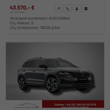
43.570,– €
WhatsApp anfragen
Wir rufen Sie an
Fahrzeugexposé (PDF)
Fahrzeug parken
incl. 19% MwSt.
Verbrauch kombiniert:
8,10 l/100km
CO
-Klasse:
G
2
CO
-Emissionen:
183,00 g/km
2
ab 442,– € mtl.