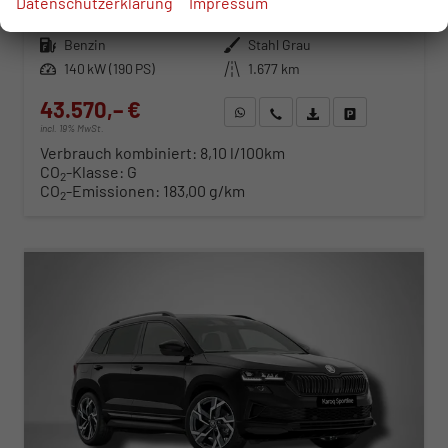
Datenschutzerklärung
Impressum
Fahrzeugnr.
116747
Getriebe
Automatik
Kraftstoff
Benzin
Außenfarbe
Stahl Grau
Leistung
140 kW (190 PS)
Kilometerstand
1.677 km
43.570,– €
WhatsApp anfragen
Wir rufen Sie an
Fahrzeugexposé (PDF)
Fahrzeug parken
incl. 19% MwSt.
Verbrauch kombiniert:
8,10 l/100km
CO
-Klasse:
G
2
CO
-Emissionen:
183,00 g/km
2
ab 442,– € mtl.