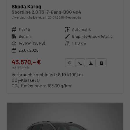
Skoda Karoq
Sportline 2.0 TSI 7-Gang-DSG 4x4
unverbindliche Lieferzeit:
23.08.2026
Neuwagen
Fahrzeugnr.
116745
Getriebe
Automatik
Kraftstoff
Benzin
Außenfarbe
Graphite-Grau-Metallic
Leistung
140 kW (190 PS)
Kilometerstand
1.110 km
23.07.2026
43.570,– €
WhatsApp anfragen
Wir rufen Sie an
Fahrzeugexposé (PDF)
Fahrzeug parken
incl. 19% MwSt.
Verbrauch kombiniert:
8,10 l/100km
CO
-Klasse:
G
2
CO
-Emissionen:
183,00 g/km
2
ab 442,– € mtl.