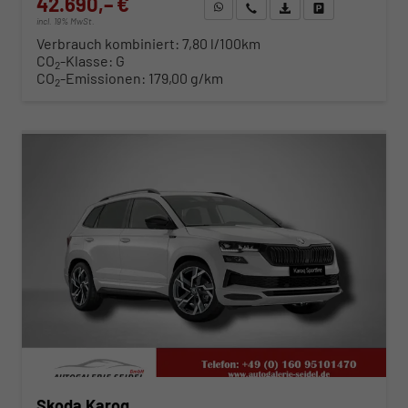
42.690,– €
WhatsApp anfragen
Wir rufen Sie an
Fahrzeugexposé (PDF)
Fahrzeug parken
incl. 19% MwSt.
Verbrauch kombiniert:
7,80 l/100km
CO
-Klasse:
G
2
CO
-Emissionen:
179,00 g/km
2
ab 434,– € mtl.
Skoda Karoq