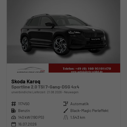
Skoda Karoq
Sportline 2.0 TSI 7-Gang-DSG 4x4
unverbindliche Lieferzeit:
21.08.2026
Neuwagen
Fahrzeugnr.
117450
Getriebe
Automatik
Kraftstoff
Benzin
Außenfarbe
Black-Magic Perleffekt
Leistung
140 kW (190 PS)
Kilometerstand
1.543 km
16.07.2026