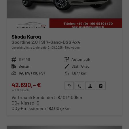
Skoda Karoq
Sportline 2.0 TSI 7-Gang-DSG 4x4
unverbindliche Lieferzeit:
21.08.2026
Neuwagen
Fahrzeugnr.
117449
Getriebe
Automatik
Kraftstoff
Benzin
Außenfarbe
Stahl Grau
Leistung
140 kW (190 PS)
Kilometerstand
1.677 km
42.690,– €
WhatsApp anfragen
Wir rufen Sie an
Fahrzeugexposé (PDF)
Fahrzeug parken
incl. 19% MwSt.
Verbrauch kombiniert:
8,10 l/100km
CO
-Klasse:
G
2
CO
-Emissionen:
183,00 g/km
2
ab 434,– € mtl.