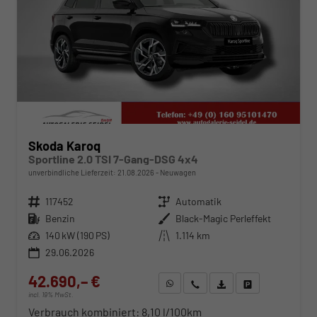
Skoda Karoq
Sportline 2.0 TSI 7-Gang-DSG 4x4
unverbindliche Lieferzeit:
21.08.2026
Neuwagen
Fahrzeugnr.
117452
Getriebe
Automatik
Kraftstoff
Benzin
Außenfarbe
Black-Magic Perleffekt
Leistung
140 kW (190 PS)
Kilometerstand
1.114 km
29.06.2026
42.690,– €
WhatsApp anfragen
Wir rufen Sie an
Fahrzeugexposé (PDF)
Fahrzeug parken
incl. 19% MwSt.
Verbrauch kombiniert:
8,10 l/100km