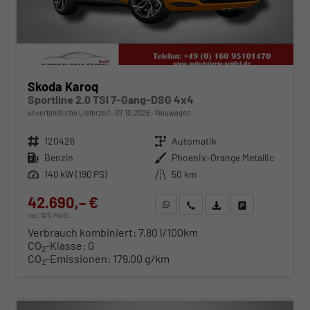
Skoda Karoq
Sportline 2.0 TSI 7-Gang-DSG 4x4
unverbindliche Lieferzeit:
07.10.2026
Neuwagen
Fahrzeugnr.
120426
Getriebe
Automatik
Kraftstoff
Benzin
Außenfarbe
Phoenix-Orange Metallic
Leistung
140 kW (190 PS)
Kilometerstand
50 km
42.690,– €
WhatsApp anfragen
Wir rufen Sie an
Fahrzeugexposé (PDF)
Fahrzeug parken
incl. 19% MwSt.
Verbrauch kombiniert:
7,80 l/100km
CO
-Klasse:
G
2
CO
-Emissionen:
179,00 g/km
2
ab 434,– € mtl.