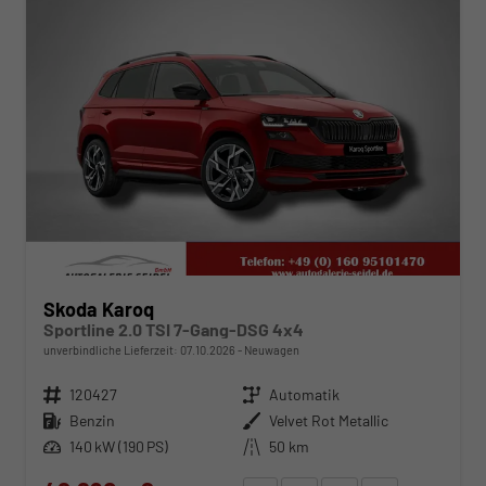
Skoda Karoq
Sportline 2.0 TSI 7-Gang-DSG 4x4
unverbindliche Lieferzeit:
07.10.2026
Neuwagen
Fahrzeugnr.
120427
Getriebe
Automatik
Kraftstoff
Benzin
Außenfarbe
Velvet Rot Metallic
Leistung
140 kW (190 PS)
Kilometerstand
50 km