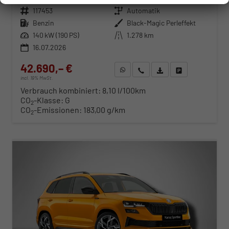
Fahrzeugnr.
117453
Getriebe
Automatik
Kraftstoff
Benzin
Außenfarbe
Black-Magic Perleffekt
Leistung
140 kW (190 PS)
Kilometerstand
1.278 km
16.07.2026
42.690,– €
WhatsApp anfragen
Wir rufen Sie an
Fahrzeugexposé (PDF)
Fahrzeug parken
incl. 19% MwSt.
Verbrauch kombiniert:
8,10 l/100km
CO
-Klasse:
G
2
CO
-Emissionen:
183,00 g/km
2
ab 434,– € mtl.