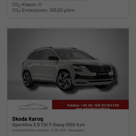
CO
-Klasse:
G
2
CO
-Emissionen:
183,00 g/km
2
ab 434,– € mtl.
Skoda Karoq
Sportline 2.0 TSI 7-Gang-DSG 4x4
unverbindliche Lieferzeit:
21.08.2026
Neuwagen