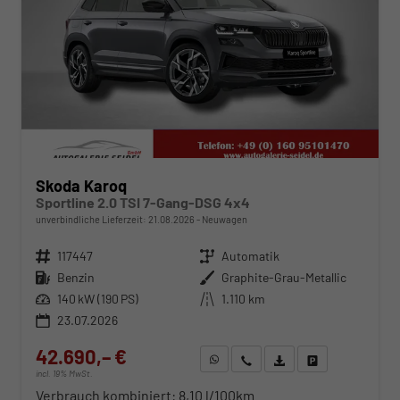
Skoda Karoq
Sportline 2.0 TSI 7-Gang-DSG 4x4
unverbindliche Lieferzeit:
21.08.2026
Neuwagen
Fahrzeugnr.
117447
Getriebe
Automatik
Kraftstoff
Benzin
Außenfarbe
Graphite-Grau-Metallic
Leistung
140 kW (190 PS)
Kilometerstand
1.110 km
23.07.2026
42.690,– €
WhatsApp anfragen
Wir rufen Sie an
Fahrzeugexposé (PDF)
Fahrzeug parken
incl. 19% MwSt.
Verbrauch kombiniert:
8,10 l/100km