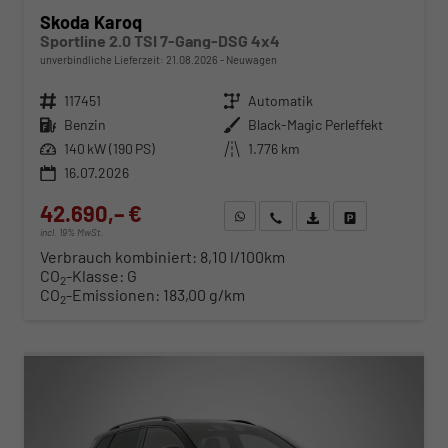
Skoda Karoq
Sportline 2.0 TSI 7-Gang-DSG 4x4
unverbindliche Lieferzeit:
21.08.2026
Neuwagen
Fahrzeugnr.
117451
Getriebe
Automatik
Kraftstoff
Benzin
Außenfarbe
Black-Magic Perleffekt
Leistung
140 kW (190 PS)
Kilometerstand
1.776 km
16.07.2026
42.690,– €
WhatsApp anfragen
Wir rufen Sie an
Fahrzeugexposé (PDF)
Fahrzeug parken
incl. 19% MwSt.
Verbrauch kombiniert:
8,10 l/100km
CO
-Klasse:
G
2
CO
-Emissionen:
183,00 g/km
2
ab 434,– € mtl.