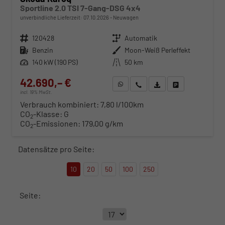
Sportline 2.0 TSI 7-Gang-DSG 4x4
unverbindliche Lieferzeit:
07.10.2026
Neuwagen
Fahrzeugnr.
120428
Getriebe
Automatik
Kraftstoff
Benzin
Außenfarbe
Moon-Weiß Perleffekt
Leistung
140 kW (190 PS)
Kilometerstand
50 km
42.690,– €
WhatsApp anfragen
Wir rufen Sie an
Fahrzeugexposé (PDF)
Fahrzeug parken
incl. 19% MwSt.
Verbrauch kombiniert:
7,80 l/100km
CO
-Klasse:
G
2
CO
-Emissionen:
179,00 g/km
2
Datensätze pro Seite:
10
20
50
100
250
Seite: