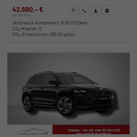
42.690,– €
WhatsApp anfragen
Wir rufen Sie an
Fahrzeugexposé (PDF)
Fahrzeug parken
incl. 19% MwSt.
Verbrauch kombiniert:
8,10 l/100km
CO
-Klasse:
G
2
CO
-Emissionen:
183,00 g/km
2
ab 434,– € mtl.