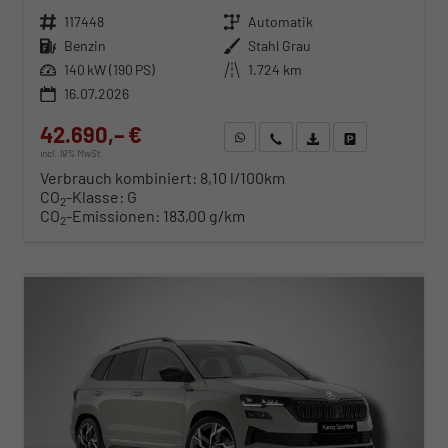
Fahrzeugnr.
117448
Getriebe
Automatik
Kraftstoff
Benzin
Außenfarbe
Stahl Grau
Leistung
140 kW (190 PS)
Kilometerstand
1.724 km
16.07.2026
42.690,– €
WhatsApp anfragen
Wir rufen Sie an
Fahrzeugexposé (PDF)
Fahrzeug parken
incl. 19% MwSt.
Verbrauch kombiniert:
8,10 l/100km
CO
-Klasse:
G
2
CO
-Emissionen:
183,00 g/km
2
ab 434,– € mtl.