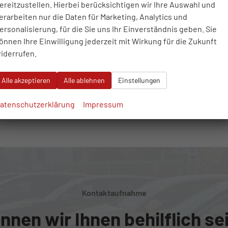
 bieten Finanzierungen und Leasing von bekannten Banken an.
ereitzustellen. Hierbei berücksichtigen wir Ihre Auswahl und
erarbeiten nur die Daten für Marketing, Analytics und
ten Sie noch Fragen haben, auch nach dem Verkauf stehen wir Ihn
ersonalisierung, für die Sie uns Ihr Einverständnis geben. Sie
önnen Ihre Einwilligung jederzeit mit Wirkung für die Zukunft
iderrufen.
häftszeiten sind wie folgt :
Alle akzeptieren
Alle ablehnen
Einstellungen
tag – Samstag
atenschutzerklärung
Impressum
 nach telefonischer Vereinbarung
Kontaktaufnahme
nnen wir Ihnen behilflich se