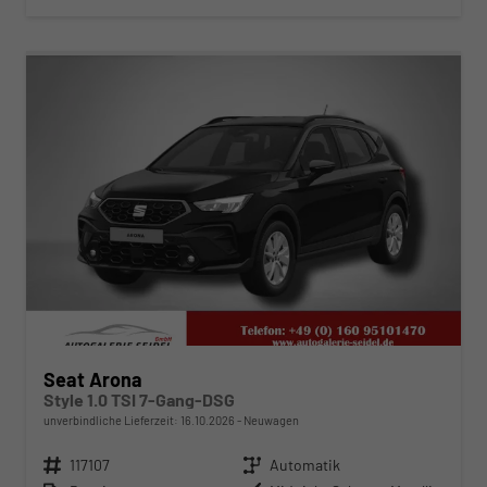
ab 269,– € mtl.
Seat Arona
Style 1.0 TSI 7-Gang-DSG
unverbindliche Lieferzeit:
16.10.2026
Neuwagen
Fahrzeugnr.
117107
Getriebe
Automatik