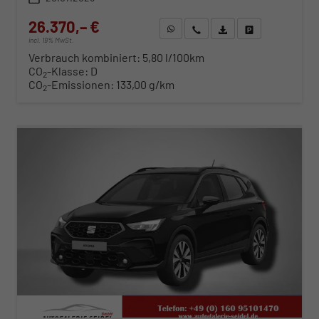
26.370,– €
WhatsApp anfragen
Wir rufen Sie an
Fahrzeugexposé (PDF)
Fahrzeug parken
incl. 19% MwSt.
Verbrauch kombiniert:
5,80 l/100km
CO
-Klasse:
D
2
CO
-Emissionen:
133,00 g/km
2
ab 268,– € mtl.