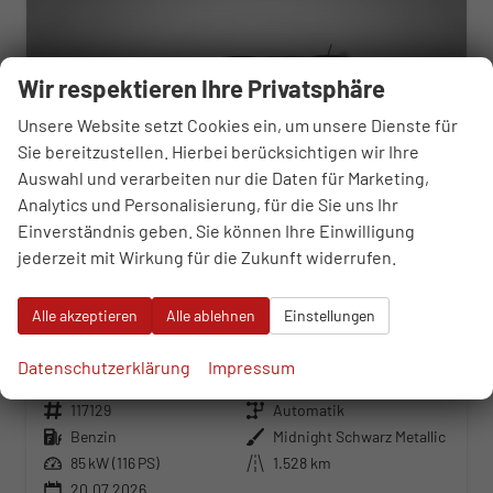
Wir respektieren Ihre Privatsphäre
Unsere Website setzt Cookies ein, um unsere Dienste für
Sie bereitzustellen. Hierbei berücksichtigen wir Ihre
Auswahl und verarbeiten nur die Daten für Marketing,
Analytics und Personalisierung, für die Sie uns Ihr
Einverständnis geben. Sie können Ihre Einwilligung
jederzeit mit Wirkung für die Zukunft widerrufen.
Alle akzeptieren
Alle ablehnen
Einstellungen
Seat Arona
FR 1.0 TSI 7-Gang-DSG
Datenschutzerklärung
Impressum
sofort lieferbar
Neuwagen
Fahrzeugnr.
117129
Getriebe
Automatik
Kraftstoff
Benzin
Außenfarbe
Midnight Schwarz Metallic
Leistung
85 kW (116 PS)
Kilometerstand
1.528 km
20.07.2026