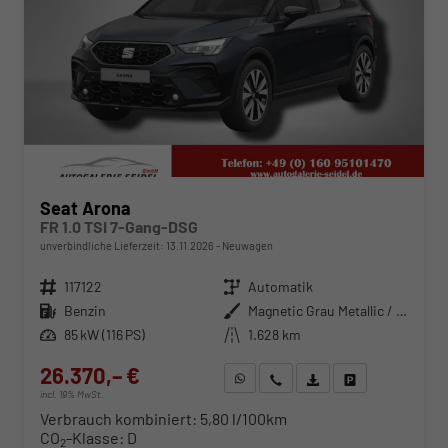
Seat Arona
FR 1.0 TSI 7-Gang-DSG
unverbindliche Lieferzeit:
13.11.2026
Neuwagen
Fahrzeugnr.
117122
Getriebe
Automatik
Kraftstoff
Benzin
Außenfarbe
Magnetic Grau Metallic / Dach in Midnight Schwarz Metallic
Leistung
85 kW (116 PS)
Kilometerstand
1.628 km
26.370,– €
WhatsApp anfragen
Wir rufen Sie an
Fahrzeugexposé (PDF)
Fahrzeug parken
incl. 19% MwSt.
Verbrauch kombiniert:
5,80 l/100km
CO
-Klasse:
D
2