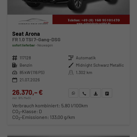
Seat Arona
FR 1.0 TSI 7-Gang-DSG
sofort lieferbar
Neuwagen
Fahrzeugnr.
117128
Getriebe
Automatik
Kraftstoff
Benzin
Außenfarbe
Midnight Schwarz Metallic
Leistung
85 kW (116 PS)
Kilometerstand
1.302 km
21.07.2026
26.370,– €
WhatsApp anfragen
Wir rufen Sie an
Fahrzeugexposé (PDF)
Fahrzeug parken
incl. 19% MwSt.
Verbrauch kombiniert:
5,80 l/100km
CO
-Klasse:
D
2
CO
-Emissionen:
133,00 g/km
2
ab 268,– € mtl.