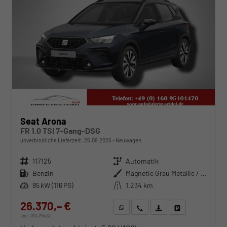
Seat Arona
FR 1.0 TSI 7-Gang-DSG
unverbindliche Lieferzeit:
25.09.2026
Neuwagen
Fahrzeugnr.
117125
Getriebe
Automatik
Kraftstoff
Benzin
Außenfarbe
Magnetic Grau Metallic / Dach in Midnight Schwarz Metallic
Leistung
85 kW (116 PS)
Kilometerstand
1.234 km
26.370,– €
WhatsApp anfragen
Wir rufen Sie an
Fahrzeugexposé (PDF)
Fahrzeug parken
incl. 19% MwSt.