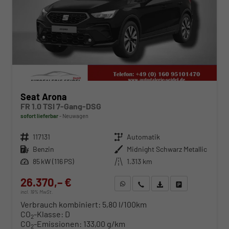
Seat Arona
FR 1.0 TSI 7-Gang-DSG
sofort lieferbar
Neuwagen
Fahrzeugnr.
117131
Getriebe
Automatik
Kraftstoff
Benzin
Außenfarbe
Midnight Schwarz Metallic
Leistung
85 kW (116 PS)
Kilometerstand
1.313 km
26.370,– €
WhatsApp anfragen
Wir rufen Sie an
Fahrzeugexposé (PDF)
Fahrzeug parken
incl. 19% MwSt.
Verbrauch kombiniert:
5,80 l/100km
CO
-Klasse:
D
2
CO
-Emissionen:
133,00 g/km
2