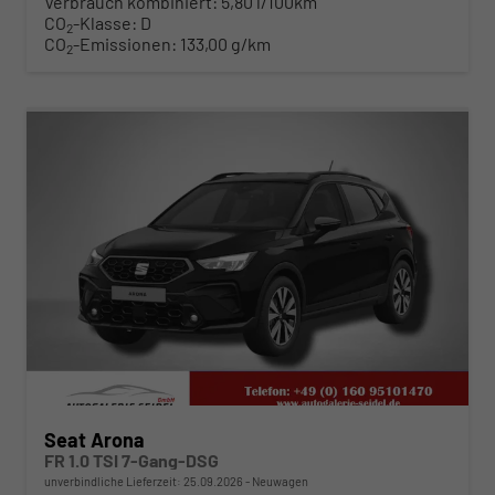
Verbrauch kombiniert:
5,80 l/100km
CO
-Klasse:
D
2
CO
-Emissionen:
133,00 g/km
2
ab 268,– € mtl.
Seat Arona
FR 1.0 TSI 7-Gang-DSG
unverbindliche Lieferzeit:
25.09.2026
Neuwagen