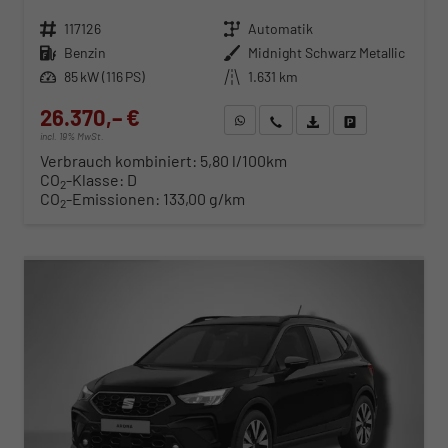
Fahrzeugnr.
117126
Getriebe
Automatik
Kraftstoff
Benzin
Außenfarbe
Midnight Schwarz Metallic
Leistung
85 kW (116 PS)
Kilometerstand
1.631 km
26.370,– €
WhatsApp anfragen
Wir rufen Sie an
Fahrzeugexposé (PDF)
Fahrzeug parken
incl. 19% MwSt.
Verbrauch kombiniert:
5,80 l/100km
CO
-Klasse:
D
2
CO
-Emissionen:
133,00 g/km
2
ab 268,– € mtl.