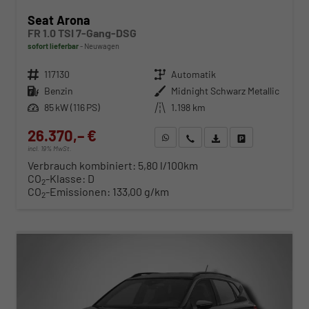
Seat Arona
FR 1.0 TSI 7-Gang-DSG
sofort lieferbar
Neuwagen
Fahrzeugnr.
117130
Getriebe
Automatik
Kraftstoff
Benzin
Außenfarbe
Midnight Schwarz Metallic
Leistung
85 kW (116 PS)
Kilometerstand
1.198 km
26.370,– €
WhatsApp anfragen
Wir rufen Sie an
Fahrzeugexposé (PDF)
Fahrzeug parken
incl. 19% MwSt.
Verbrauch kombiniert:
5,80 l/100km
CO
-Klasse:
D
2
CO
-Emissionen:
133,00 g/km
2
ab 268,– € mtl.