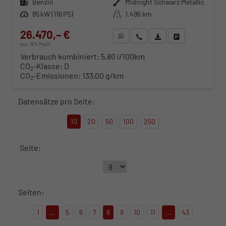
Kraftstoff
Benzin
Außenfarbe
Midnight Schwarz Metallic
Leistung
85 kW (116 PS)
Kilometerstand
1.496 km
26.470,– €
WhatsApp anfragen
Wir rufen Sie an
Fahrzeugexposé (PDF)
Fahrzeug parken
incl. 19% MwSt.
Verbrauch kombiniert:
5,80 l/100km
CO
-Klasse:
D
2
CO
-Emissionen:
133,00 g/km
2
Datensätze pro Seite:
10
20
50
100
250
Seite:
Seiten:
1
...
5
6
7
8
9
10
11
...
43