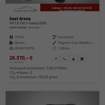
Seat Arona
FR 1.0 TSI 7-Gang-DSG
sofort lieferbar
Neuwagen
Fahrzeugnr.
117124
Getriebe
Automatik
Kraftstoff
Benzin
Außenfarbe
Magnetic Grau Metallic / Dach in Midnight Schwarz Metallic
Leistung
85 kW (116 PS)
Kilometerstand
1.318 km
26.370,– €
WhatsApp anfragen
Wir rufen Sie an
Fahrzeugexposé (PDF)
Fahrzeug parken
incl. 19% MwSt.
Verbrauch kombiniert:
5,80 l/100km
CO
-Klasse:
D
2
CO
-Emissionen:
133,00 g/km
2
ab 268,– € mtl.