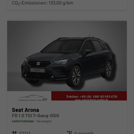
CO
-Emissionen:
133,00 g/km
2
ab 268,– € mtl.
Seat Arona
FR 1.0 TSI 7-Gang-DSG
sofort lieferbar
Neuwagen
Fahrzeugnr.
117123
Getriebe
Automatik