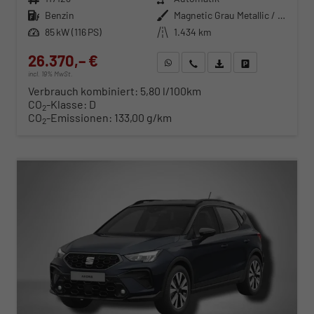
Kraftstoff
Benzin
Außenfarbe
Magnetic Grau Metallic / Dach in Midnight Schwarz Metallic
Leistung
85 kW (116 PS)
Kilometerstand
1.434 km
26.370,– €
WhatsApp anfragen
Wir rufen Sie an
Fahrzeugexposé (PDF)
Fahrzeug parken
incl. 19% MwSt.
Verbrauch kombiniert:
5,80 l/100km
CO
-Klasse:
D
2
CO
-Emissionen:
133,00 g/km
2
ab 268,– € mtl.