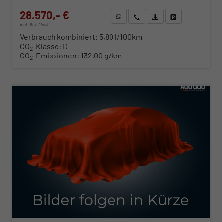
28.570,– €
WhatsApp anfragen
Wir rufen Sie an
Fahrzeugexposé (PDF)
Fahrzeug parken
incl. 19% MwSt.
Verbrauch kombiniert:
5,80 l/100km
CO
-Klasse:
D
2
CO
-Emissionen:
132,00 g/km
2
ab 290,– € mtl.