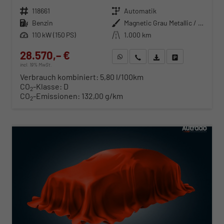
Fahrzeugnr.
118661
Getriebe
Automatik
Kraftstoff
Benzin
Außenfarbe
Magnetic Grau Metallic / Dach in Midnight Schwarz Metallic
Leistung
110 kW (150 PS)
Kilometerstand
1.000 km
28.570,– €
WhatsApp anfragen
Wir rufen Sie an
Fahrzeugexposé (PDF)
Fahrzeug parken
incl. 19% MwSt.
Verbrauch kombiniert:
5,80 l/100km
CO
-Klasse:
D
2
CO
-Emissionen:
132,00 g/km
2
ab 290,– € mtl.