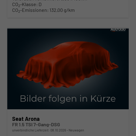
CO
-Klasse:
D
2
CO
-Emissionen:
132,00 g/km
2
ab 290,– € mtl.
Seat Arona
FR 1.5 TSI 7-Gang-DSG
unverbindliche Lieferzeit:
08.10.2026
Neuwagen