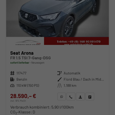
Seat Arona
FR 1.5 TSI 7-Gang-DSG
sofort lieferbar
Neuwagen
Fahrzeugnr.
117477
Getriebe
Automatik
Kraftstoff
Benzin
Außenfarbe
Fiord Blau / Dach in Midnight Schwarz Metallic
Leistung
110 kW (150 PS)
Kilometerstand
1.188 km
28.590,– €
WhatsApp anfragen
Wir rufen Sie an
Fahrzeugexposé (PDF)
Fahrzeug parken
incl. 19% MwSt.
Verbrauch kombiniert:
5,90 l/100km
CO
-Klasse:
D
2