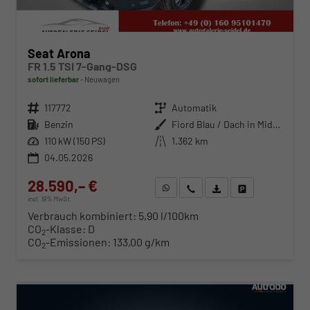
Seat Arona
FR 1.5 TSI 7-Gang-DSG
sofort lieferbar
Neuwagen
Fahrzeugnr.
117772
Getriebe
Automatik
Kraftstoff
Benzin
Außenfarbe
Fiord Blau / Dach in Midnight Schwarz Metallic
Leistung
110 kW (150 PS)
Kilometerstand
1.362 km
04.05.2026
28.590,– €
WhatsApp anfragen
Wir rufen Sie an
Fahrzeugexposé (PDF)
Fahrzeug parken
incl. 19% MwSt.
Verbrauch kombiniert:
5,90 l/100km
CO
-Klasse:
D
2
CO
-Emissionen:
133,00 g/km
2
ab 292,– € mtl.