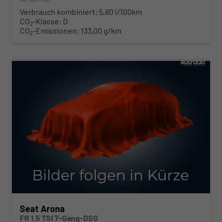
Verbrauch kombiniert:
5,80 l/100km
CO
-Klasse:
D
2
CO
-Emissionen:
133,00 g/km
2
ab 292,– € mtl.
Seat Arona
FR 1.5 TSI 7-Gang-DSG