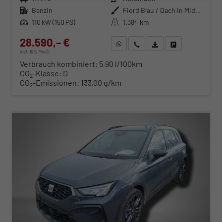
Kraftstoff
Benzin
Außenfarbe
Fiord Blau / Dach in Midnight Schwarz Metallic
Leistung
110 kW (150 PS)
Kilometerstand
1.384 km
28.590,– €
WhatsApp anfragen
Wir rufen Sie an
Fahrzeugexposé (PDF)
Fahrzeug parken
incl. 19% MwSt.
Verbrauch kombiniert:
5,90 l/100km
CO
-Klasse:
D
2
CO
-Emissionen:
133,00 g/km
2
ab 290,– € mtl.