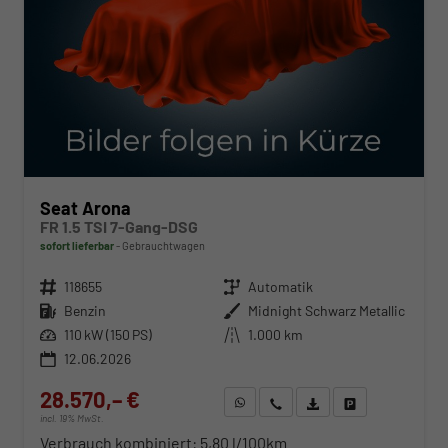
Seat Arona
FR 1.5 TSI 7-Gang-DSG
sofort lieferbar
Gebrauchtwagen
Fahrzeugnr.
118655
Getriebe
Automatik
Kraftstoff
Benzin
Außenfarbe
Midnight Schwarz Metallic
Leistung
110 kW (150 PS)
Kilometerstand
1.000 km
12.06.2026
28.570,– €
WhatsApp anfragen
Wir rufen Sie an
Fahrzeugexposé (PDF)
Fahrzeug parken
incl. 19% MwSt.
Verbrauch kombiniert:
5,80 l/100km