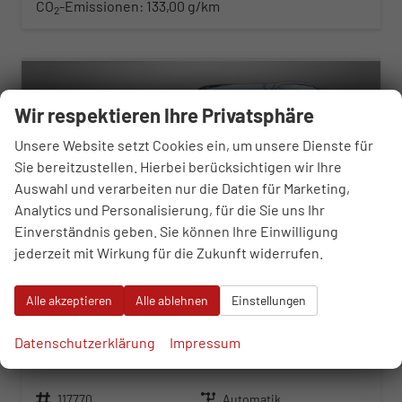
CO
-Emissionen:
133,00 g/km
2
ab 290,– € mtl.
Wir respektieren Ihre Privatsphäre
Unsere Website setzt Cookies ein, um unsere Dienste für
Sie bereitzustellen. Hierbei berücksichtigen wir Ihre
Auswahl und verarbeiten nur die Daten für Marketing,
Analytics und Personalisierung, für die Sie uns Ihr
Einverständnis geben. Sie können Ihre Einwilligung
jederzeit mit Wirkung für die Zukunft widerrufen.
Alle akzeptieren
Alle ablehnen
Einstellungen
Seat Arona
Datenschutzerklärung
Impressum
FR 1.5 TSI 7-Gang-DSG
unverbindliche Lieferzeit:
21.08.2026
Neuwagen
Fahrzeugnr.
117770
Getriebe
Automatik