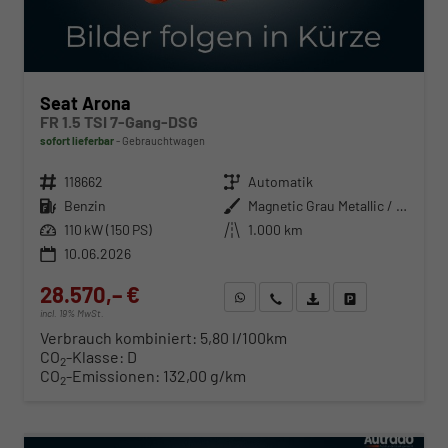
Seat Arona
FR 1.5 TSI 7-Gang-DSG
sofort lieferbar
Gebrauchtwagen
Fahrzeugnr.
118662
Getriebe
Automatik
Kraftstoff
Benzin
Außenfarbe
Magnetic Grau Metallic / Dach in Midnight Schwarz Metallic
Leistung
110 kW (150 PS)
Kilometerstand
1.000 km
10.06.2026
28.570,– €
WhatsApp anfragen
Wir rufen Sie an
Fahrzeugexposé (PDF)
Fahrzeug parken
incl. 19% MwSt.
Verbrauch kombiniert:
5,80 l/100km
CO
-Klasse:
D
2
CO
-Emissionen:
132,00 g/km
2
ab 290,– € mtl.