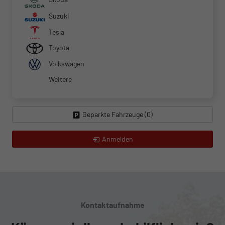
Suzuki
Tesla
Toyota
Volkswagen
Weitere
Geparkte Fahrzeuge (
0
)
Anmelden
Kontaktaufnahme