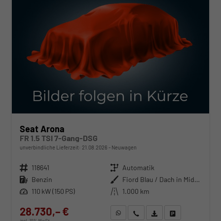
Seat Arona
FR 1.5 TSI 7-Gang-DSG
unverbindliche Lieferzeit:
21.08.2026
Neuwagen
Fahrzeugnr.
118641
Getriebe
Automatik
Kraftstoff
Benzin
Außenfarbe
Fiord Blau / Dach in Midnight Schwarz Metallic
Leistung
110 kW (150 PS)
Kilometerstand
1.000 km
28.730,– €
WhatsApp anfragen
Wir rufen Sie an
Fahrzeugexposé (PDF)
Fahrzeug parken
incl. 19% MwSt.