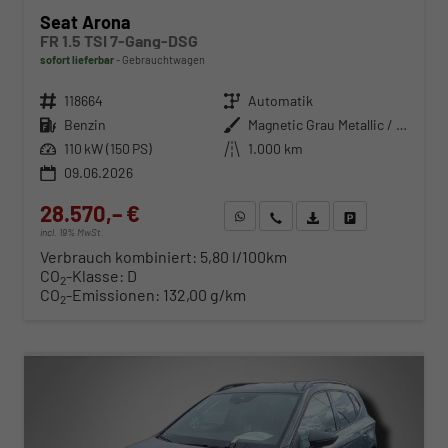
Seat Arona
FR 1.5 TSI 7-Gang-DSG
sofort lieferbar
Gebrauchtwagen
Fahrzeugnr.
118664
Getriebe
Automatik
Kraftstoff
Benzin
Außenfarbe
Magnetic Grau Metallic / Dach in Midnight Schwarz Metallic
Leistung
110 kW (150 PS)
Kilometerstand
1.000 km
09.06.2026
28.570,– €
WhatsApp anfragen
Wir rufen Sie an
Fahrzeugexposé (PDF)
Fahrzeug parken
incl. 19% MwSt.
Verbrauch kombiniert:
5,80 l/100km
CO
-Klasse:
D
2
CO
-Emissionen:
132,00 g/km
2
ab 290,– € mtl.