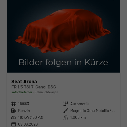
Seat Arona
FR 1.5 TSI 7-Gang-DSG
sofort lieferbar
Gebrauchtwagen
Fahrzeugnr.
118663
Getriebe
Automatik
Kraftstoff
Benzin
Außenfarbe
Magnetic Grau Metallic / Dach in Midnight Schwarz Metallic
Leistung
110 kW (150 PS)
Kilometerstand
1.000 km
09.06.2026