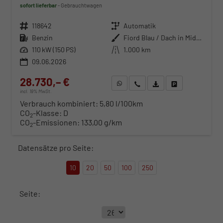
sofort lieferbar
Gebrauchtwagen
Fahrzeugnr.
118642
Getriebe
Automatik
Kraftstoff
Benzin
Außenfarbe
Fiord Blau / Dach in Midnight Schwarz Metallic
Leistung
110 kW (150 PS)
Kilometerstand
1.000 km
09.06.2026
28.730,– €
WhatsApp anfragen
Wir rufen Sie an
Fahrzeugexposé (PDF)
Fahrzeug parken
incl. 19% MwSt.
Verbrauch kombiniert:
5,80 l/100km
CO
-Klasse:
D
2
CO
-Emissionen:
133,00 g/km
2
Datensätze pro Seite:
10
20
50
100
250
Seite: