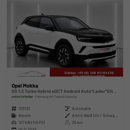
Opel Mokka
GS 1.2 Turbo Hybrid eDCT Android Auto*Leder*SHZ*Kamera*Klimaauto*LED*
sofort lieferbar
Fahrzeug mit Tageszulassung
Fahrzeugnr.
103133
Getriebe
Automatik
Kraftstoff
Benzin
Außenfarbe
Arktis Weiß Uni / Schwarzes Dach
Leistung
107 kW (145 PS)
Kilometerstand
25 km
01.11.2025