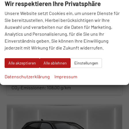
Wir respektieren Ihre Privatsphäre
Opel Mokka
Unsere Website setzt Cookies ein, um unsere Dienste für
GS 1.2 Turbo Hybrid eDCT Android Auto*Leder*SHZ*Kamera*Klimaauto*LED*
Sie bereitzustellen. Hierbei berücksichtigen wir Ihre
sofort lieferbar
Fahrzeug mit Tageszulassung
Auswahl und verarbeiten nur die Daten für Marketing,
Fahrzeugnr.
103135
Getriebe
Automatik
Analytics und Personalisierung, für die Sie uns Ihr
Kraftstoff
Benzin
Außenfarbe
Arktis Weiß Uni / Schwarzes Dach
Einverständnis geben. Sie können Ihre Einwilligung
Leistung
107 kW (145 PS)
Kilometerstand
25 km
jederzeit mit Wirkung für die Zukunft widerrufen.
01.11.2025
24.390,– €
Alle akzeptieren
Alle ablehnen
Einstellungen
WhatsApp anfragen
Wir rufen Sie an
Fahrzeugexposé (PDF)
Fahrzeug parken
incl. 19% MwSt.
Datenschutzerklärung
Impressum
Verbrauch kombiniert:
4,90 l/100km
CO
-Klasse:
C
2
CO
-Emissionen:
108,00 g/km
2
ab 266,– € mtl.