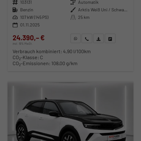
Fahrzeugnr.
103131
Getriebe
Automatik
Kraftstoff
Benzin
Außenfarbe
Arktis Weiß Uni / Schwarzes Dach
Leistung
107 kW (145 PS)
Kilometerstand
25 km
01.11.2025
24.390,– €
WhatsApp anfragen
Wir rufen Sie an
Fahrzeugexposé (PDF)
Fahrzeug parken
incl. 19% MwSt.
Verbrauch kombiniert:
4,90 l/100km
CO
-Klasse:
C
2
CO
-Emissionen:
108,00 g/km
2
ab 248,– € mtl.