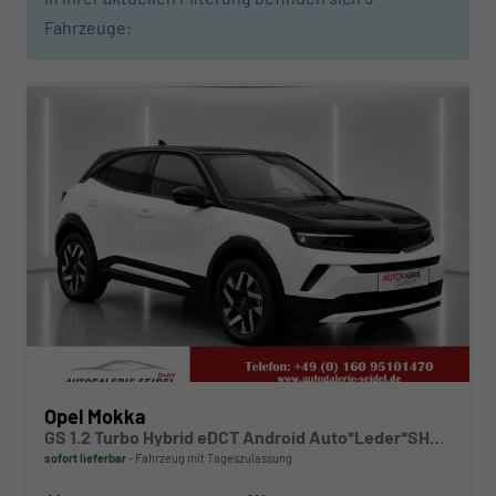
Fahrzeuge:
ab 248,– € mtl.
Opel Mokka
GS 1.2 Turbo Hybrid eDCT Android Auto*Leder*SHZ*Kamera*Klimaauto*LED*
sofort lieferbar
Fahrzeug mit Tageszulassung