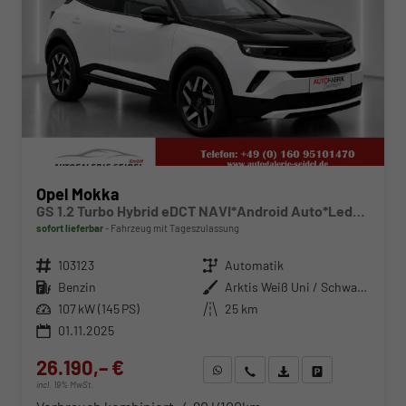
Opel Mokka
GS 1.2 Turbo Hybrid eDCT NAVI*Android Auto*Leder*Keyless*Matrix*SHZ*Kamera*Klimaauto*LED*
sofort lieferbar
Fahrzeug mit Tageszulassung
Fahrzeugnr.
103123
Getriebe
Automatik
Kraftstoff
Benzin
Außenfarbe
Arktis Weiß Uni / Schwarzes Dach
Leistung
107 kW (145 PS)
Kilometerstand
25 km
01.11.2025
26.190,– €
WhatsApp anfragen
Wir rufen Sie an
Fahrzeugexposé (PDF)
Fahrzeug parken
incl. 19% MwSt.