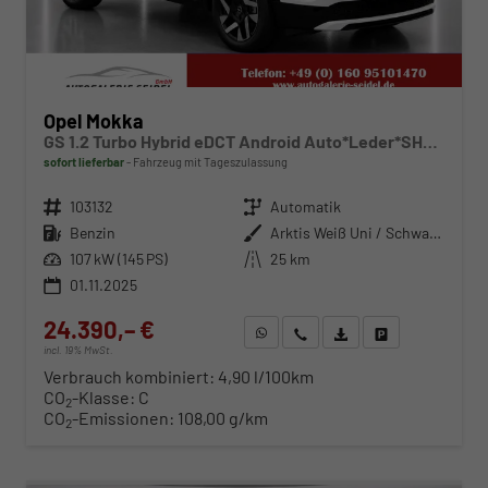
Opel Mokka
GS 1.2 Turbo Hybrid eDCT Android Auto*Leder*SHZ*Kamera*Klimaauto*LED*
sofort lieferbar
Fahrzeug mit Tageszulassung
Fahrzeugnr.
103132
Getriebe
Automatik
Kraftstoff
Benzin
Außenfarbe
Arktis Weiß Uni / Schwarzes Dach
Leistung
107 kW (145 PS)
Kilometerstand
25 km
01.11.2025
24.390,– €
WhatsApp anfragen
Wir rufen Sie an
Fahrzeugexposé (PDF)
Fahrzeug parken
incl. 19% MwSt.
Verbrauch kombiniert:
4,90 l/100km
CO
-Klasse:
C
2
CO
-Emissionen:
108,00 g/km
2
ab 248,– € mtl.