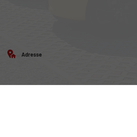
Adresse
Egerlandstrasse 42
84513 Töging am Inn