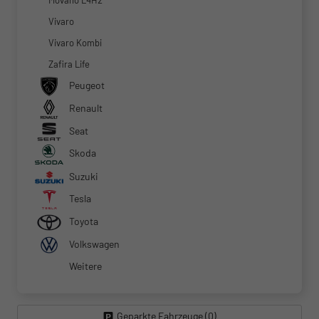
Movano L4H2
Vivaro
Vivaro Kombi
Zafira Life
Peugeot
Renault
Seat
Skoda
Suzuki
Tesla
Toyota
Volkswagen
Weitere
Geparkte Fahrzeuge (
0
)