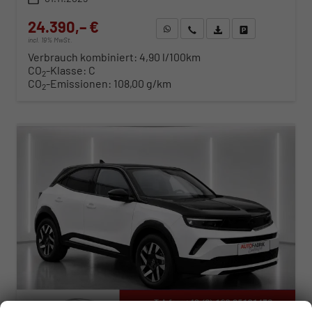
24.390,– €
WhatsApp anfragen
Wir rufen Sie an
Fahrzeugexposé (PDF)
Fahrzeug parken
incl. 19% MwSt.
Verbrauch kombiniert:
4,90 l/100km
CO
-Klasse:
C
2
CO
-Emissionen:
108,00 g/km
2
ab 248,– € mtl.