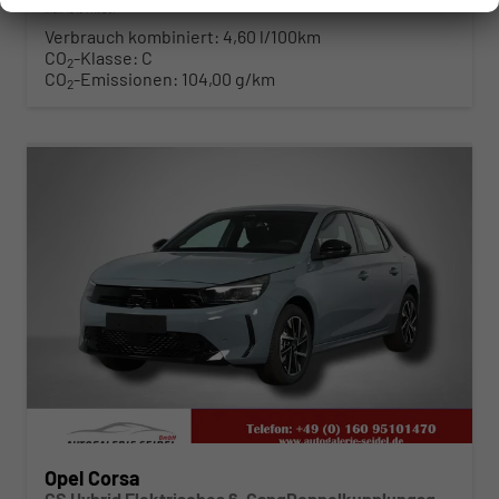
incl. 19% MwSt.
Verbrauch kombiniert:
4,60 l/100km
CO
-Klasse:
C
2
CO
-Emissionen:
104,00 g/km
2
ab 219,– € mtl.
Opel Corsa
GS Hybrid Elektrisches 6-GangDoppelkupplungsgetriebe (eDCT)