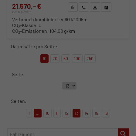
21.570,– €
WhatsApp anfragen
Wir rufen Sie an
Fahrzeugexposé (PDF)
Fahrzeug parken
incl. 19% MwSt.
Verbrauch kombiniert:
4,60 l/100km
CO
-Klasse:
C
2
CO
-Emissionen:
104,00 g/km
2
Datensätze pro Seite:
10
20
50
100
250
Seite:
Seiten:
1
...
10
11
12
13
14
15
16
Fahrzeugnr.