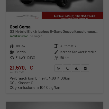
Opel Corsa
GS Hybrid Elektrisches 6-GangDoppelkupplungsgetriebe (eDCT)
sofort lieferbar
Neuwagen
Fahrzeugnr.
119673
Getriebe
Automatik
Kraftstoff
Benzin
Außenfarbe
Karbon Schwarz Metallic
Leistung
81 kW (110 PS)
Kilometerstand
50 km
21.570,– €
WhatsApp anfragen
Wir rufen Sie an
Fahrzeugexposé (PDF)
Fahrzeug parken
incl. 19% MwSt.
Verbrauch kombiniert:
4,60 l/100km
CO
-Klasse:
C
2
CO
-Emissionen:
104,00 g/km
2
ab 219,– € mtl.