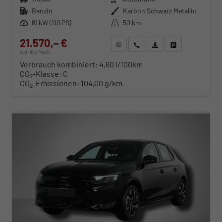
Kraftstoff
Benzin
Außenfarbe
Karbon Schwarz Metallic
Leistung
81 kW (110 PS)
Kilometerstand
50 km
21.570,– €
WhatsApp anfragen
Wir rufen Sie an
Fahrzeugexposé (PDF)
Fahrzeug parken
incl. 19% MwSt.
Verbrauch kombiniert:
4,60 l/100km
CO
-Klasse:
C
2
CO
-Emissionen:
104,00 g/km
2
ab 219,– € mtl.