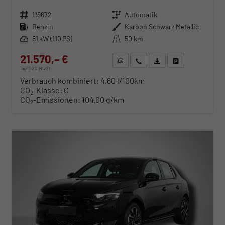
Fahrzeugnr.
119672
Getriebe
Automatik
Kraftstoff
Benzin
Außenfarbe
Karbon Schwarz Metallic
Leistung
81 kW (110 PS)
Kilometerstand
50 km
21.570,– €
WhatsApp anfragen
Wir rufen Sie an
Fahrzeugexposé (PDF)
Fahrzeug parken
incl. 19% MwSt.
Verbrauch kombiniert:
4,60 l/100km
CO
-Klasse:
C
2
CO
-Emissionen:
104,00 g/km
2
ab 219,– € mtl.