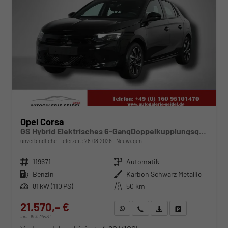
Opel Corsa
GS Hybrid Elektrisches 6-GangDoppelkupplungsgetriebe (eDCT)
unverbindliche Lieferzeit:
28.08.2026
Neuwagen
Fahrzeugnr.
119671
Getriebe
Automatik
Kraftstoff
Benzin
Außenfarbe
Karbon Schwarz Metallic
Leistung
81 kW (110 PS)
Kilometerstand
50 km
21.570,– €
WhatsApp anfragen
Wir rufen Sie an
Fahrzeugexposé (PDF)
Fahrzeug parken
incl. 19% MwSt.