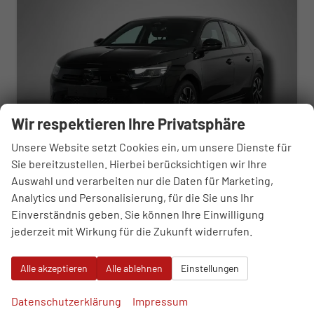
Wir respektieren Ihre Privatsphäre
Unsere Website setzt Cookies ein, um unsere Dienste für
Sie bereitzustellen. Hierbei berücksichtigen wir Ihre
Auswahl und verarbeiten nur die Daten für Marketing,
Opel Corsa
Analytics und Personalisierung, für die Sie uns Ihr
GS Hybrid Elektrisches 6-GangDoppelkupplungsgetriebe (eDCT)
Einverständnis geben. Sie können Ihre Einwilligung
unverbindliche Lieferzeit:
28.08.2026
Neuwagen
jederzeit mit Wirkung für die Zukunft widerrufen.
Fahrzeugnr.
119674
Getriebe
Automatik
Kraftstoff
Benzin
Außenfarbe
Karbon Schwarz Metallic
Alle akzeptieren
Alle ablehnen
Einstellungen
Leistung
81 kW (110 PS)
Kilometerstand
50 km
Datenschutzerklärung
Impressum
21.570,– €
WhatsApp anfragen
Wir rufen Sie an
Fahrzeugexposé (PDF)
Fahrzeug parken