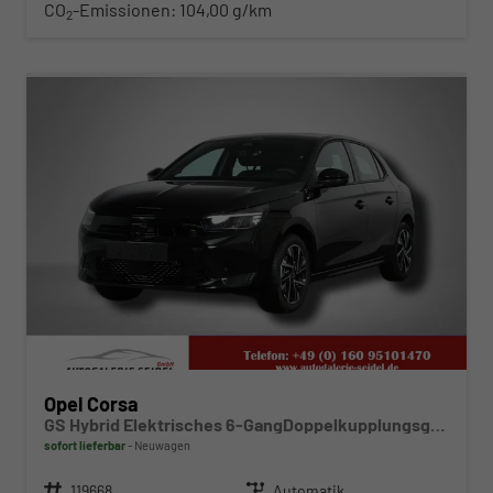
CO
-Emissionen:
104,00 g/km
2
ab 219,– € mtl.
Opel Corsa
GS Hybrid Elektrisches 6-GangDoppelkupplungsgetriebe (eDCT)
sofort lieferbar
Neuwagen
Fahrzeugnr.
119668
Getriebe
Automatik