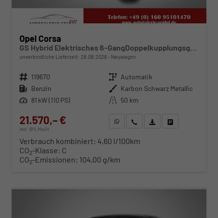
Opel Corsa
GS Hybrid Elektrisches 6-GangDoppelkupplungsgetriebe (eDCT)
unverbindliche Lieferzeit:
28.08.2026
Neuwagen
Fahrzeugnr.
119670
Getriebe
Automatik
Kraftstoff
Benzin
Außenfarbe
Karbon Schwarz Metallic
Leistung
81 kW (110 PS)
Kilometerstand
50 km
21.570,– €
WhatsApp anfragen
Wir rufen Sie an
Fahrzeugexposé (PDF)
Fahrzeug parken
incl. 19% MwSt.
Verbrauch kombiniert:
4,60 l/100km
CO
-Klasse:
C
2
CO
-Emissionen:
104,00 g/km
2
ab 219,– € mtl.