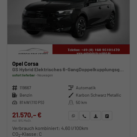
Opel Corsa
GS Hybrid Elektrisches 6-GangDoppelkupplungsgetriebe (eDCT)
sofort lieferbar
Neuwagen
Fahrzeugnr.
119667
Getriebe
Automatik
Kraftstoff
Benzin
Außenfarbe
Karbon Schwarz Metallic
Leistung
81 kW (110 PS)
Kilometerstand
50 km
21.570,– €
WhatsApp anfragen
Wir rufen Sie an
Fahrzeugexposé (PDF)
Fahrzeug parken
incl. 19% MwSt.
Verbrauch kombiniert:
4,60 l/100km
CO
-Klasse:
C
2