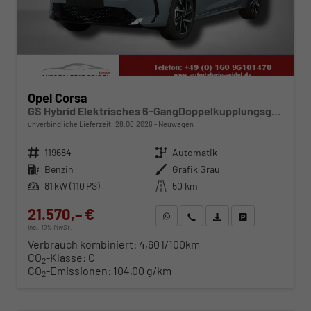
Opel Corsa
GS Hybrid Elektrisches 6-GangDoppelkupplungsgetriebe (eDCT)
unverbindliche Lieferzeit:
28.08.2026
Neuwagen
Fahrzeugnr.
119684
Getriebe
Automatik
Kraftstoff
Benzin
Außenfarbe
Grafik Grau
Leistung
81 kW (110 PS)
Kilometerstand
50 km
21.570,– €
WhatsApp anfragen
Wir rufen Sie an
Fahrzeugexposé (PDF)
Fahrzeug parken
incl. 19% MwSt.
Verbrauch kombiniert:
4,60 l/100km
CO
-Klasse:
C
2
CO
-Emissionen:
104,00 g/km
2
ab 219,– € mtl.