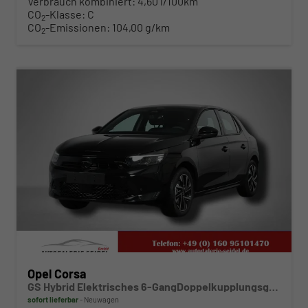
Verbrauch kombiniert:
4,60 l/100km
CO
-Klasse:
C
2
CO
-Emissionen:
104,00 g/km
2
ab 219,– € mtl.
Opel Corsa
GS Hybrid Elektrisches 6-GangDoppelkupplungsgetriebe (eDCT)
sofort lieferbar
Neuwagen