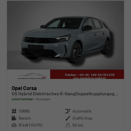
Opel Corsa
GS Hybrid Elektrisches 6-GangDoppelkupplungsgetriebe (eDCT)
sofort lieferbar
Neuwagen
Fahrzeugnr.
119685
Getriebe
Automatik
Kraftstoff
Benzin
Außenfarbe
Grafik Grau
Leistung
81 kW (110 PS)
Kilometerstand
50 km