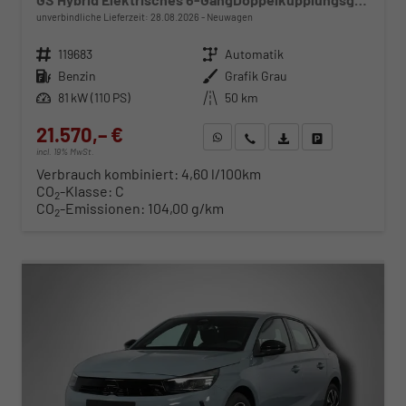
unverbindliche Lieferzeit:
28.08.2026
Neuwagen
Fahrzeugnr.
119683
Getriebe
Automatik
Kraftstoff
Benzin
Außenfarbe
Grafik Grau
Leistung
81 kW (110 PS)
Kilometerstand
50 km
21.570,– €
WhatsApp anfragen
Wir rufen Sie an
Fahrzeugexposé (PDF)
Fahrzeug parken
incl. 19% MwSt.
Verbrauch kombiniert:
4,60 l/100km
CO
-Klasse:
C
2
CO
-Emissionen:
104,00 g/km
2
ab 219,– € mtl.