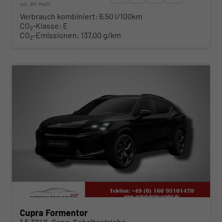
incl. 19% MwSt.
Verbrauch kombiniert:
6,50 l/100km
CO
-Klasse:
E
2
CO
-Emissionen:
137,00 g/km
2
ab 316,– € mtl.
Cupra Formentor
1.5 TSI 6-Gang-Schaltgetriebe