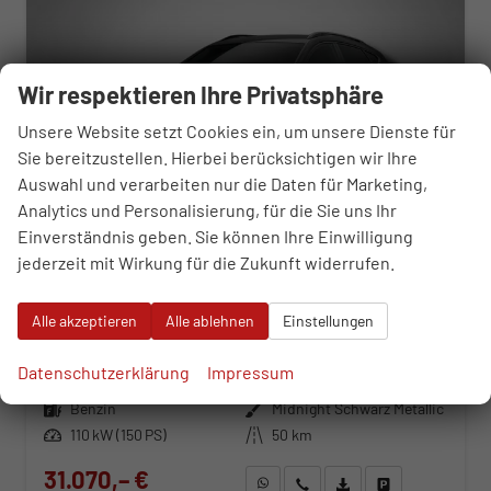
Wir respektieren Ihre Privatsphäre
Unsere Website setzt Cookies ein, um unsere Dienste für
Sie bereitzustellen. Hierbei berücksichtigen wir Ihre
Auswahl und verarbeiten nur die Daten für Marketing,
Analytics und Personalisierung, für die Sie uns Ihr
Einverständnis geben. Sie können Ihre Einwilligung
jederzeit mit Wirkung für die Zukunft widerrufen.
Cupra Formentor
1.5 TSI 6-Gang-Schaltgetriebe
Alle akzeptieren
Alle ablehnen
Einstellungen
unverbindliche Lieferzeit:
22.08.2026
Neuwagen
Datenschutzerklärung
Impressum
Fahrzeugnr.
118879
Getriebe
Schaltgetriebe
Kraftstoff
Benzin
Außenfarbe
Midnight Schwarz Metallic
Leistung
110 kW (150 PS)
Kilometerstand
50 km
31.070,– €
WhatsApp anfragen
Wir rufen Sie an
Fahrzeugexposé (PDF)
Fahrzeug parken