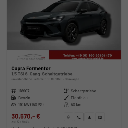
Cupra Formentor
1.5 TSI 6-Gang-Schaltgetriebe
unverbindliche Lieferzeit:
16.09.2026
Neuwagen
Fahrzeugnr.
118907
Getriebe
Schaltgetriebe
Kraftstoff
Benzin
Außenfarbe
Fiordblau
Leistung
110 kW (150 PS)
Kilometerstand
50 km
30.570,– €
WhatsApp anfragen
Wir rufen Sie an
Fahrzeugexposé (PDF)
Fahrzeug parken
incl. 19% MwSt.