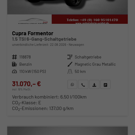
Cupra Formentor
1.5 TSI 6-Gang-Schaltgetriebe
unverbindliche Lieferzeit:
22.08.2026
Neuwagen
Fahrzeugnr.
118878
Getriebe
Schaltgetriebe
Kraftstoff
Benzin
Außenfarbe
Magnetic Grau Metallic
Leistung
110 kW (150 PS)
Kilometerstand
50 km
31.070,– €
WhatsApp anfragen
Wir rufen Sie an
Fahrzeugexposé (PDF)
Fahrzeug parken
incl. 19% MwSt.
Verbrauch kombiniert:
6,50 l/100km
CO
-Klasse:
E
2
CO
-Emissionen:
137,00 g/km
2
ab 316,– € mtl.