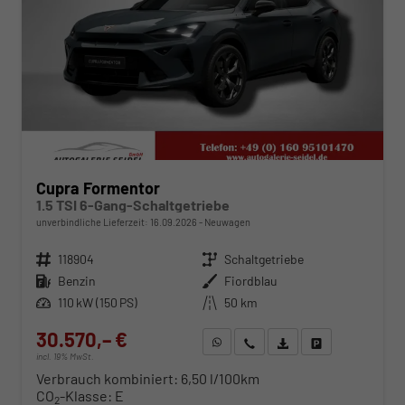
Cupra Formentor
1.5 TSI 6-Gang-Schaltgetriebe
unverbindliche Lieferzeit:
16.09.2026
Neuwagen
Fahrzeugnr.
118904
Getriebe
Schaltgetriebe
Kraftstoff
Benzin
Außenfarbe
Fiordblau
Leistung
110 kW (150 PS)
Kilometerstand
50 km
30.570,– €
WhatsApp anfragen
Wir rufen Sie an
Fahrzeugexposé (PDF)
Fahrzeug parken
incl. 19% MwSt.
Verbrauch kombiniert:
6,50 l/100km
CO
-Klasse:
E
2