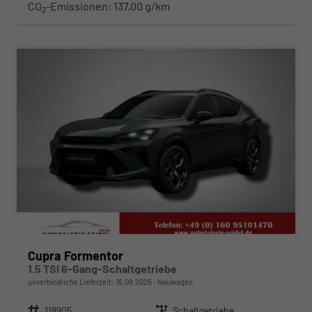
CO
-Emissionen:
137,00 g/km
2
ab 310,– € mtl.
Cupra Formentor
1.5 TSI 6-Gang-Schaltgetriebe
unverbindliche Lieferzeit:
16.09.2026
Neuwagen
Fahrzeugnr.
118905
Getriebe
Schaltgetriebe