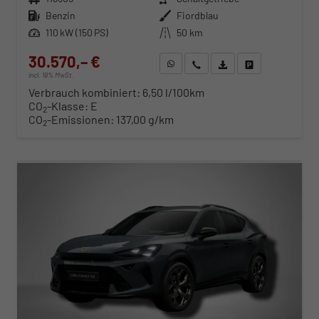
Kraftstoff
Benzin
Außenfarbe
Fiordblau
Leistung
110 kW (150 PS)
Kilometerstand
50 km
30.570,– €
WhatsApp anfragen
Wir rufen Sie an
Fahrzeugexposé (PDF)
Fahrzeug parken
incl. 19% MwSt.
Verbrauch kombiniert:
6,50 l/100km
CO
-Klasse:
E
2
CO
-Emissionen:
137,00 g/km
2
ab 310,– € mtl.