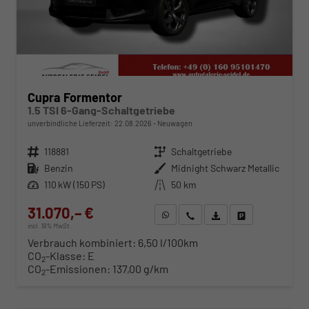
Cupra Formentor
1.5 TSI 6-Gang-Schaltgetriebe
unverbindliche Lieferzeit:
22.08.2026
Neuwagen
Fahrzeugnr.
118881
Getriebe
Schaltgetriebe
Kraftstoff
Benzin
Außenfarbe
Midnight Schwarz Metallic
Leistung
110 kW (150 PS)
Kilometerstand
50 km
31.070,– €
WhatsApp anfragen
Wir rufen Sie an
Fahrzeugexposé (PDF)
Fahrzeug parken
incl. 19% MwSt.
Verbrauch kombiniert:
6,50 l/100km
CO
-Klasse:
E
2
CO
-Emissionen:
137,00 g/km
2
ab 316,– € mtl.