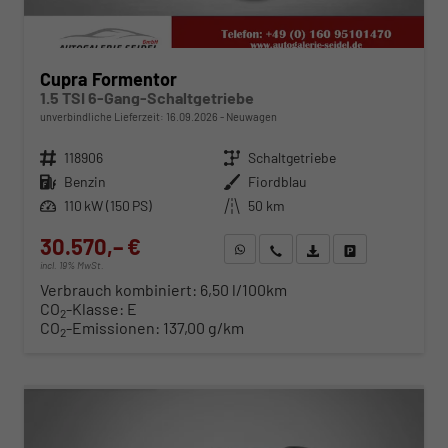
Cupra Formentor
1.5 TSI 6-Gang-Schaltgetriebe
unverbindliche Lieferzeit:
16.09.2026
Neuwagen
Fahrzeugnr.
118906
Getriebe
Schaltgetriebe
Kraftstoff
Benzin
Außenfarbe
Fiordblau
Leistung
110 kW (150 PS)
Kilometerstand
50 km
30.570,– €
WhatsApp anfragen
Wir rufen Sie an
Fahrzeugexposé (PDF)
Fahrzeug parken
incl. 19% MwSt.
Verbrauch kombiniert:
6,50 l/100km
CO
-Klasse:
E
2
CO
-Emissionen:
137,00 g/km
2
ab 310,– € mtl.