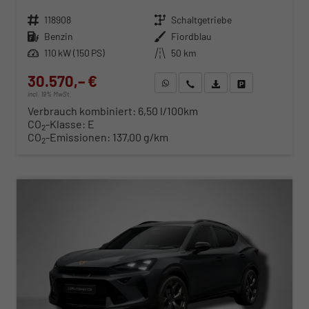
Fahrzeugnr.
118908
Getriebe
Schaltgetriebe
Kraftstoff
Benzin
Außenfarbe
Fiordblau
Leistung
110 kW (150 PS)
Kilometerstand
50 km
30.570,– €
WhatsApp anfragen
Wir rufen Sie an
Fahrzeugexposé (PDF)
Fahrzeug parken
incl. 19% MwSt.
Verbrauch kombiniert:
6,50 l/100km
CO
-Klasse:
E
2
CO
-Emissionen:
137,00 g/km
2
ab 316,– € mtl.