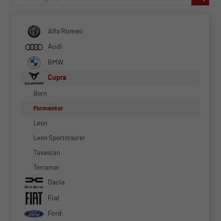
Alfa Romeo
Audi
BMW
Cupra
Born
Formentor
Leon
Leon Sportstourer
Tavascan
Terramar
Dacia
Fiat
Ford