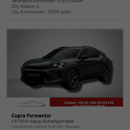
Verbrauch kombiniert:
6,50 l/100km
CO
-Klasse:
E
2
CO
-Emissionen:
137,00 g/km
2
ab 310,– € mtl.
Cupra Formentor
1.5 TSI 6-Gang-Schaltgetriebe
unverbindliche Lieferzeit:
16.09.2026
Neuwagen