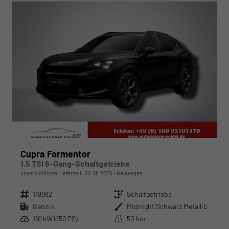
Cupra Formentor
1.5 TSI 6-Gang-Schaltgetriebe
unverbindliche Lieferzeit:
22.08.2026
Neuwagen
Fahrzeugnr.
118882
Getriebe
Schaltgetriebe
Kraftstoff
Benzin
Außenfarbe
Midnight Schwarz Metallic
Leistung
110 kW (150 PS)
Kilometerstand
50 km