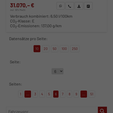
31.070,– €
WhatsApp anfragen
Wir rufen Sie an
Fahrzeugexposé (PDF)
Fahrzeug parken
incl. 19% MwSt.
Verbrauch kombiniert:
6,50 l/100km
CO
-Klasse:
E
2
CO
-Emissionen:
137,00 g/km
2
Datensätze pro Seite:
10
20
50
100
250
Seite:
Seiten:
1
...
3
4
5
6
7
8
9
...
51
Fahrzeugnr.