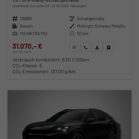
unverbindliche Lieferzeit:
22.08.2026
Neuwagen
Fahrzeugnr.
118880
Getriebe
Schaltgetriebe
Kraftstoff
Benzin
Außenfarbe
Midnight Schwarz Metallic
Leistung
110 kW (150 PS)
Kilometerstand
50 km
31.070,– €
WhatsApp anfragen
Wir rufen Sie an
Fahrzeugexposé (PDF)
Fahrzeug parken
incl. 19% MwSt.
Verbrauch kombiniert:
6,50 l/100km
CO
-Klasse:
E
2
CO
-Emissionen:
137,00 g/km
2
ab 316,– € mtl.