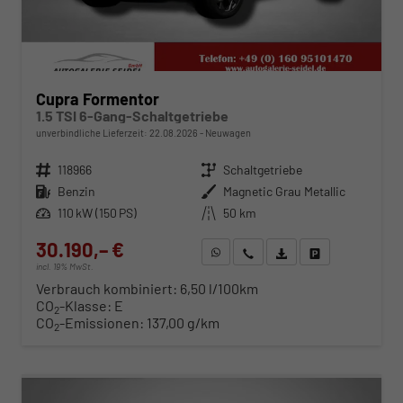
Cupra Formentor
1.5 TSI 6-Gang-Schaltgetriebe
unverbindliche Lieferzeit:
22.08.2026
Neuwagen
Fahrzeugnr.
118966
Getriebe
Schaltgetriebe
Kraftstoff
Benzin
Außenfarbe
Magnetic Grau Metallic
Leistung
110 kW (150 PS)
Kilometerstand
50 km
30.190,– €
WhatsApp anfragen
Wir rufen Sie an
Fahrzeugexposé (PDF)
Fahrzeug parken
incl. 19% MwSt.
Verbrauch kombiniert:
6,50 l/100km
CO
-Klasse:
E
2
CO
-Emissionen:
137,00 g/km
2
ab 309,– € mtl.