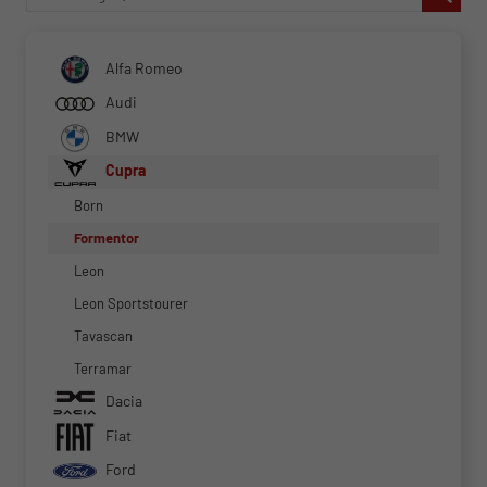
Alfa Romeo
Audi
BMW
Cupra
Born
Formentor
Leon
Leon Sportstourer
Tavascan
Terramar
Dacia
Fiat
Ford