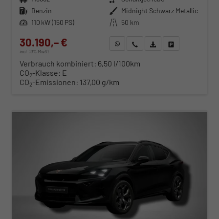
Kraftstoff
Benzin
Außenfarbe
Midnight Schwarz Metallic
Leistung
110 kW (150 PS)
Kilometerstand
50 km
30.190,– €
WhatsApp anfragen
Wir rufen Sie an
Fahrzeugexposé (PDF)
Fahrzeug parken
incl. 19% MwSt.
Verbrauch kombiniert:
6,50 l/100km
CO
-Klasse:
E
2
CO
-Emissionen:
137,00 g/km
2
ab 307,– € mtl.