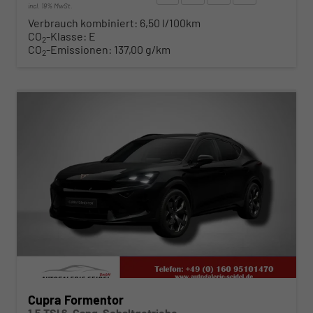
incl. 19% MwSt.
Verbrauch kombiniert:
6,50 l/100km
CO
-Klasse:
E
2
CO
-Emissionen:
137,00 g/km
2
ab 309,– € mtl.
Cupra Formentor
1.5 TSI 6-Gang-Schaltgetriebe