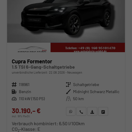
Cupra Formentor
1.5 TSI 6-Gang-Schaltgetriebe
unverbindliche Lieferzeit:
22.08.2026
Neuwagen
Fahrzeugnr.
118961
Getriebe
Schaltgetriebe
Kraftstoff
Benzin
Außenfarbe
Midnight Schwarz Metallic
Leistung
110 kW (150 PS)
Kilometerstand
50 km
30.190,– €
WhatsApp anfragen
Wir rufen Sie an
Fahrzeugexposé (PDF)
Fahrzeug parken
incl. 19% MwSt.
Verbrauch kombiniert:
6,50 l/100km
CO
-Klasse:
E
2