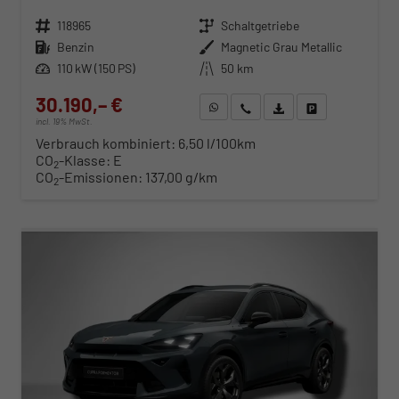
Fahrzeugnr.
118965
Getriebe
Schaltgetriebe
Kraftstoff
Benzin
Außenfarbe
Magnetic Grau Metallic
Leistung
110 kW (150 PS)
Kilometerstand
50 km
30.190,– €
WhatsApp anfragen
Wir rufen Sie an
Fahrzeugexposé (PDF)
Fahrzeug parken
incl. 19% MwSt.
Verbrauch kombiniert:
6,50 l/100km
CO
-Klasse:
E
2
CO
-Emissionen:
137,00 g/km
2
ab 307,– € mtl.