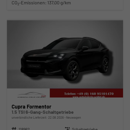
CO
-Emissionen:
137,00 g/km
2
ab 307,– € mtl.
Cupra Formentor
1.5 TSI 6-Gang-Schaltgetriebe
unverbindliche Lieferzeit:
22.08.2026
Neuwagen
Fahrzeugnr.
118962
Getriebe
Schaltgetriebe