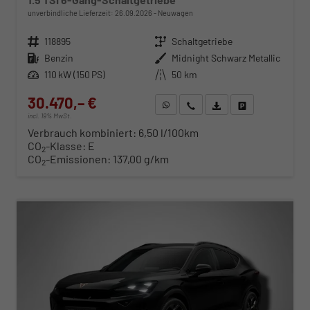
unverbindliche Lieferzeit:
26.09.2026
Neuwagen
Fahrzeugnr.
118895
Getriebe
Schaltgetriebe
Kraftstoff
Benzin
Außenfarbe
Midnight Schwarz Metallic
Leistung
110 kW (150 PS)
Kilometerstand
50 km
30.470,– €
WhatsApp anfragen
Wir rufen Sie an
Fahrzeugexposé (PDF)
Fahrzeug parken
incl. 19% MwSt.
Verbrauch kombiniert:
6,50 l/100km
CO
-Klasse:
E
2
CO
-Emissionen:
137,00 g/km
2
ab 309,– € mtl.