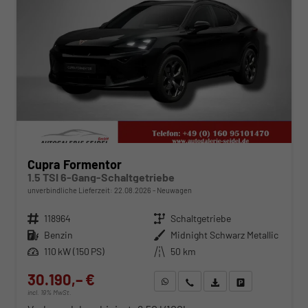
Cupra Formentor
1.5 TSI 6-Gang-Schaltgetriebe
unverbindliche Lieferzeit:
22.08.2026
Neuwagen
Fahrzeugnr.
118964
Getriebe
Schaltgetriebe
Kraftstoff
Benzin
Außenfarbe
Midnight Schwarz Metallic
Leistung
110 kW (150 PS)
Kilometerstand
50 km
30.190,– €
WhatsApp anfragen
Wir rufen Sie an
Fahrzeugexposé (PDF)
Fahrzeug parken
incl. 19% MwSt.