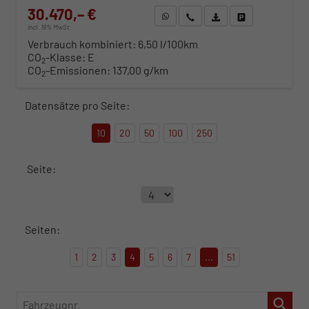
30.470,– €
WhatsApp anfragen
Wir rufen Sie an
Fahrzeugexposé (PDF)
Fahrzeug parken
incl. 19% MwSt.
Verbrauch kombiniert:
6,50 l/100km
CO
-Klasse:
E
2
CO
-Emissionen:
137,00 g/km
2
Datensätze pro Seite:
10
20
50
100
250
Seite:
Seiten:
1
2
3
4
5
6
7
...
51
Fahrzeugnr.