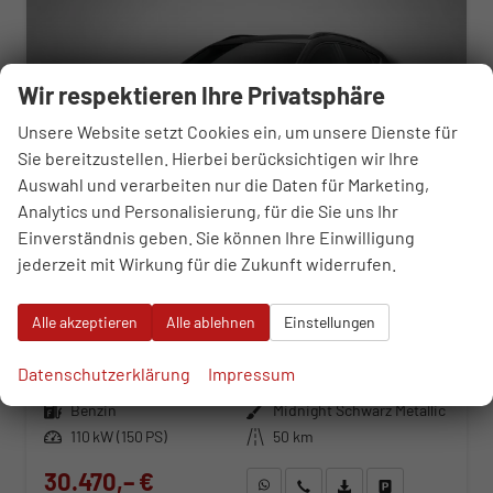
Wir respektieren Ihre Privatsphäre
Unsere Website setzt Cookies ein, um unsere Dienste für
Sie bereitzustellen. Hierbei berücksichtigen wir Ihre
Auswahl und verarbeiten nur die Daten für Marketing,
Analytics und Personalisierung, für die Sie uns Ihr
Einverständnis geben. Sie können Ihre Einwilligung
jederzeit mit Wirkung für die Zukunft widerrufen.
Cupra Formentor
1.5 TSI 6-Gang-Schaltgetriebe
Alle akzeptieren
Alle ablehnen
Einstellungen
unverbindliche Lieferzeit:
26.09.2026
Neuwagen
Datenschutzerklärung
Impressum
Fahrzeugnr.
118894
Getriebe
Schaltgetriebe
Kraftstoff
Benzin
Außenfarbe
Midnight Schwarz Metallic
Leistung
110 kW (150 PS)
Kilometerstand
50 km
30.470,– €
WhatsApp anfragen
Wir rufen Sie an
Fahrzeugexposé (PDF)
Fahrzeug parken