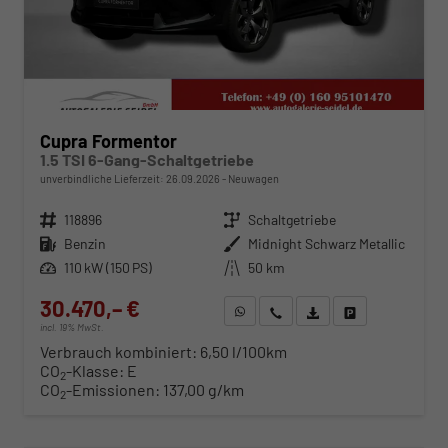
Cupra Formentor
1.5 TSI 6-Gang-Schaltgetriebe
unverbindliche Lieferzeit:
26.09.2026
Neuwagen
Fahrzeugnr.
118896
Getriebe
Schaltgetriebe
Kraftstoff
Benzin
Außenfarbe
Midnight Schwarz Metallic
Leistung
110 kW (150 PS)
Kilometerstand
50 km
30.470,– €
WhatsApp anfragen
Wir rufen Sie an
Fahrzeugexposé (PDF)
Fahrzeug parken
incl. 19% MwSt.
Verbrauch kombiniert:
6,50 l/100km
CO
-Klasse:
E
2
CO
-Emissionen:
137,00 g/km
2
ab 309,– € mtl.