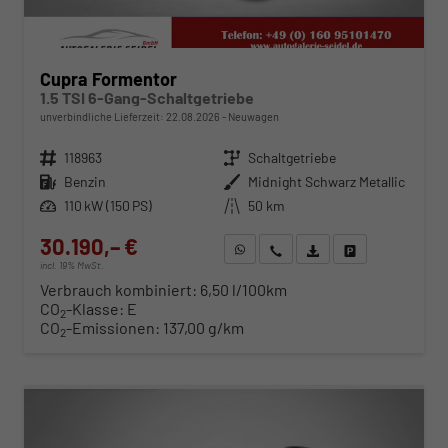
Cupra Formentor
1.5 TSI 6-Gang-Schaltgetriebe
unverbindliche Lieferzeit:
22.08.2026
Neuwagen
Fahrzeugnr.
118963
Getriebe
Schaltgetriebe
Kraftstoff
Benzin
Außenfarbe
Midnight Schwarz Metallic
Leistung
110 kW (150 PS)
Kilometerstand
50 km
30.190,– €
WhatsApp anfragen
Wir rufen Sie an
Fahrzeugexposé (PDF)
Fahrzeug parken
incl. 19% MwSt.
Verbrauch kombiniert:
6,50 l/100km
CO
-Klasse:
E
2
CO
-Emissionen:
137,00 g/km
2
ab 307,– € mtl.