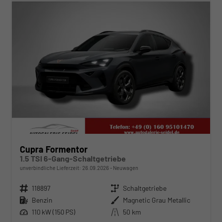
Cupra Formentor
1.5 TSI 6-Gang-Schaltgetriebe
unverbindliche Lieferzeit:
26.09.2026
Neuwagen
Fahrzeugnr.
118897
Getriebe
Schaltgetriebe
Kraftstoff
Benzin
Außenfarbe
Magnetic Grau Metallic
Leistung
110 kW (150 PS)
Kilometerstand
50 km