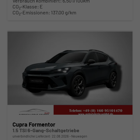
Verbrauch kombiniert:
6,50 l/100km
CO
-Klasse:
E
2
CO
-Emissionen:
137,00 g/km
2
ab 307,– € mtl.
Cupra Formentor
1.5 TSI 6-Gang-Schaltgetriebe
unverbindliche Lieferzeit:
22.08.2026
Neuwagen