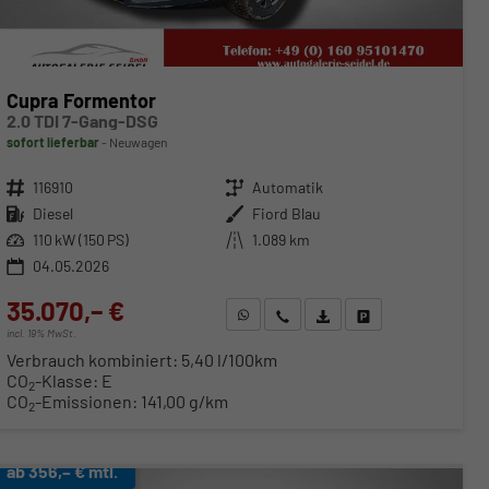
Cupra Formentor
2.0 TDI 7-Gang-DSG
sofort lieferbar
Neuwagen
Fahrzeugnr.
116910
Getriebe
Automatik
Kraftstoff
Diesel
Außenfarbe
Fiord Blau
Leistung
110 kW (150 PS)
Kilometerstand
1.089 km
04.05.2026
35.070,– €
WhatsApp anfragen
Wir rufen Sie an
Fahrzeugexposé (PDF)
Fahrzeug parken
incl. 19% MwSt.
Verbrauch kombiniert:
5,40 l/100km
CO
-Klasse:
E
2
CO
-Emissionen:
141,00 g/km
2
ab 356,– € mtl.