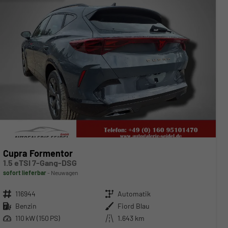
Cupra Formentor
1.5 eTSI 7-Gang-DSG
sofort lieferbar
Neuwagen
Fahrzeugnr.
116944
Getriebe
Automatik
Kraftstoff
Benzin
Außenfarbe
Fiord Blau
Leistung
110 kW (150 PS)
Kilometerstand
1.643 km