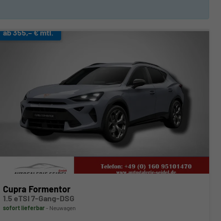
ab 355,– € mtl.
Cupra Formentor
1.5 eTSI 7-Gang-DSG
sofort lieferbar
Neuwagen