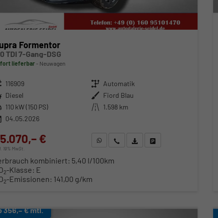
upra Formentor
.0 TDI 7-Gang-DSG
fort lieferbar
Neuwagen
zeugnr.
116909
Getriebe
Automatik
ftstoff
Diesel
Außenfarbe
Fiord Blau
stung
110 kW (150 PS)
Kilometerstand
1.598 km
04.05.2026
5.070,– €
WhatsApp anfragen
Wir rufen Sie an
Fahrzeugexposé (PDF)
Fahrzeug parken
cl. 19% MwSt.
erbrauch kombiniert:
5,40 l/100km
O
-Klasse:
E
2
O
-Emissionen:
141,00 g/km
2
b 356,– € mtl.