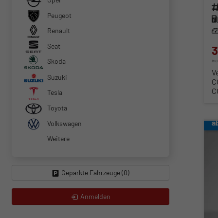
Fahr
Peugeot
Kra
Renault
Lei
Seat
3
Skoda
in
V
Suzuki
C
C
Tesla
Toyota
a
Volkswagen
Weitere
Geparkte Fahrzeuge (
0
)
Anmelden