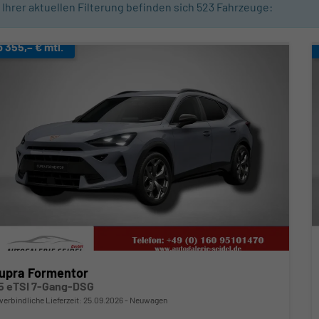
n Ihrer aktuellen Filterung befinden sich
523
Fahrzeuge:
b 355,– € mtl.
upra Formentor
.5 eTSI 7-Gang-DSG
verbindliche Lieferzeit:
25.09.2026
Neuwagen