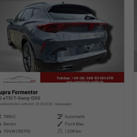
upra Formentor
.5 eTSI 7-Gang-DSG
verbindliche Lieferzeit:
21.08.2026
Neuwagen
zeugnr.
116942
Getriebe
Automatik
ftstoff
Benzin
Außenfarbe
Fiord Blau
stung
110 kW (150 PS)
Kilometerstand
1.208 km