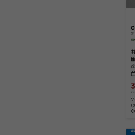
C
2
so
Fahr
Kra
Lei
3
in
V
C
C
a