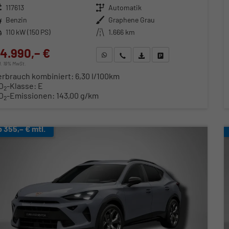
zeugnr.
117613
Getriebe
Automatik
ftstoff
Benzin
Außenfarbe
Graphene Grau
stung
110 kW (150 PS)
Kilometerstand
1.666 km
4.990,– €
WhatsApp anfragen
Wir rufen Sie an
Fahrzeugexposé (PDF)
Fahrzeug parken
cl. 19% MwSt.
erbrauch kombiniert:
6,30 l/100km
O
-Klasse:
E
2
O
-Emissionen:
143,00 g/km
2
b 355,– € mtl.