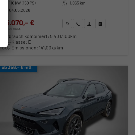
Leistung
110 kW (150 PS)
Kilometerstand
1.065 km
04.05.2026
35.070,– €
WhatsApp anfragen
Wir rufen Sie an
Fahrzeugexposé (PDF)
Fahrzeug parken
incl. 19% MwSt.
Verbrauch kombiniert:
5,40 l/100km
CO
-Klasse:
E
2
CO
-Emissionen:
141,00 g/km
2
ab 356,– € mtl.