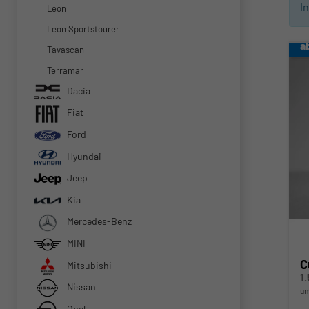
I
Leon
Leon Sportstourer
a
Tavascan
Terramar
Dacia
Fiat
Ford
Hyundai
Jeep
Kia
Mercedes-Benz
MINI
C
Mitsubishi
1
Nissan
un
Opel