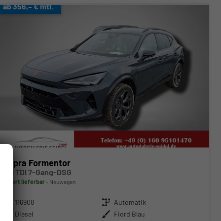
ab 356,– € mtl.
Cupra Formentor
2.0 TDI 7-Gang-DSG
sofort lieferbar
Neuwagen
Fahrzeugnr.
116908
Getriebe
Automatik
Kraftstoff
Diesel
Außenfarbe
Fiord Blau