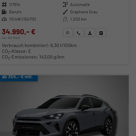
Fahrzeugnr.
117614
Getriebe
Automatik
Kraftstoff
Benzin
Außenfarbe
Graphene Grau
Leistung
110 kW (150 PS)
Kilometerstand
1.200 km
34.990,– €
WhatsApp anfragen
Wir rufen Sie an
Fahrzeugexposé (PDF)
Fahrzeug parken
incl. 19% MwSt.
Verbrauch kombiniert:
6,30 l/100km
CO
-Klasse:
E
2
CO
-Emissionen:
143,00 g/km
2
ab 355,– € mtl.