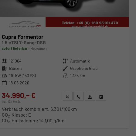
Cupra Formentor
1.5 eTSI 7-Gang-DSG
sofort lieferbar
Neuwagen
Fahrzeugnr.
121064
Getriebe
Automatik
Kraftstoff
Benzin
Außenfarbe
Graphene Grau
Leistung
110 kW (150 PS)
Kilometerstand
1.135 km
18.06.2026
34.990,– €
WhatsApp anfragen
Wir rufen Sie an
Fahrzeugexposé (PDF)
Fahrzeug parken
incl. 19% MwSt.
Verbrauch kombiniert:
6,30 l/100km
CO
-Klasse:
E
2
CO
-Emissionen:
143,00 g/km
2