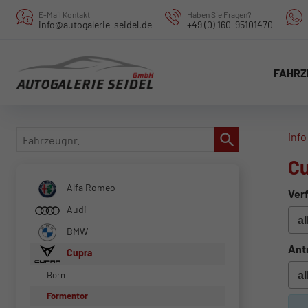
E-Mail Kontakt
Haben Sie Fragen?
info@autogalerie-seidel.de
+49 (0) 160-95101470
FAHRZ
Fahrzeugnr.
info
Cu
Alfa Romeo
Verf
Audi
BMW
Ant
Cupra
Born
Formentor