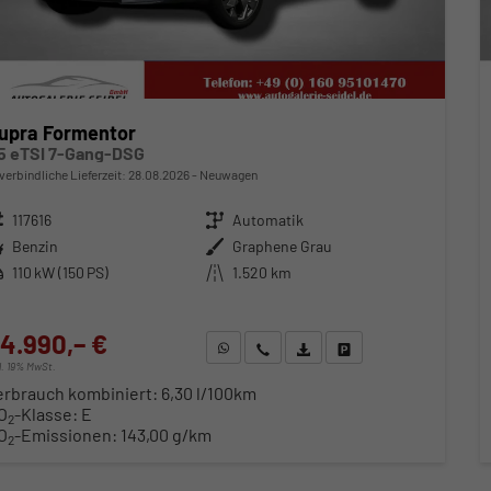
upra Formentor
.5 eTSI 7-Gang-DSG
verbindliche Lieferzeit:
28.08.2026
Neuwagen
zeugnr.
117616
Getriebe
Automatik
ftstoff
Benzin
Außenfarbe
Graphene Grau
stung
110 kW (150 PS)
Kilometerstand
1.520 km
4.990,– €
WhatsApp anfragen
Wir rufen Sie an
Fahrzeugexposé (PDF)
Fahrzeug parken
cl. 19% MwSt.
erbrauch kombiniert:
6,30 l/100km
O
-Klasse:
E
2
O
-Emissionen:
143,00 g/km
2