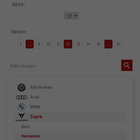
Seite:
Seiten:
1
...
9
10
11
12
13
14
15
...
51
Fahrzeugnr.
Alfa Romeo
Audi
BMW
Cupra
Born
Formentor