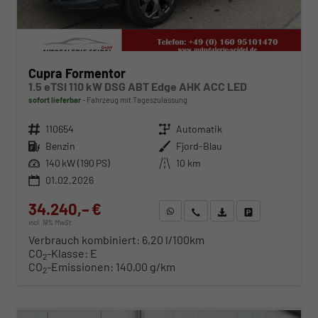
Cupra Formentor
1.5 eTSI 110 kW DSG ABT Edge AHK ACC LED
sofort lieferbar
Fahrzeug mit Tageszulassung
Fahrzeugnr.
110654
Getriebe
Automatik
Kraftstoff
Benzin
Außenfarbe
Fjord-Blau
Leistung
140 kW (190 PS)
Kilometerstand
10 km
01.02.2026
34.240,– €
WhatsApp anfragen
Wir rufen Sie an
Fahrzeugexposé (PDF)
Fahrzeug parken
incl. 19% MwSt.
Verbrauch kombiniert:
6,20 l/100km
CO
-Klasse:
E
2
CO
-Emissionen:
140,00 g/km
2
ab 349,– € mtl.