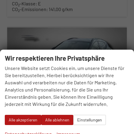
CO
-Klasse:
E
2
CO
-Emissionen:
141,00 g/km
2
ab 352,– € mtl.
Wir respektieren Ihre Privatsphäre
Unsere Website setzt Cookies ein, um unsere Dienste für
Sie bereitzustellen. Hierbei berücksichtigen wir Ihre
Auswahl und verarbeiten nur die Daten für Marketing,
Analytics und Personalisierung, für die Sie uns Ihr
Einverständnis geben. Sie können Ihre Einwilligung
jederzeit mit Wirkung für die Zukunft widerrufen.
Cupra Formentor
Alle akzeptieren
Alle ablehnen
Einstellungen
2.0 TDI 7-Gang-DSG
sofort lieferbar
Neuwagen
Datenschutzerklärung
Impressum