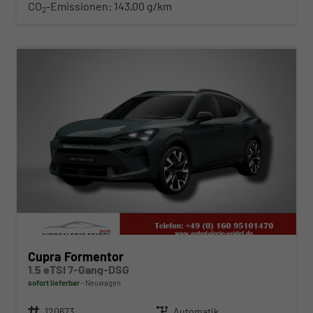
CO
-Emissionen:
143,00 g/km
2
ab 347,– € mtl.
Cupra Formentor
1.5 eTSI 7-Gang-DSG
sofort lieferbar
Neuwagen
Fahrzeugnr.
120673
Getriebe
Automatik