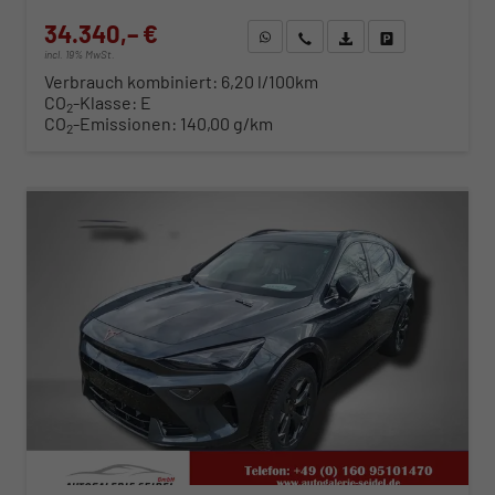
34.340,– €
WhatsApp anfragen
Wir rufen Sie an
Fahrzeugexposé (PDF)
Fahrzeug parken
incl. 19% MwSt.
Verbrauch kombiniert:
6,20 l/100km
CO
-Klasse:
E
2
CO
-Emissionen:
140,00 g/km
2
ab 352,– € mtl.