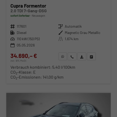
Cupra Formentor
2.0 TDI 7-Gang-DSG
sofort lieferbar
Neuwagen
Fahrzeugnr.
117601
Getriebe
Automatik
Kraftstoff
Diesel
Außenfarbe
Magnetic Grau Metallic
Leistung
110 kW (150 PS)
Kilometerstand
1.674 km
05.05.2026
34.690,– €
WhatsApp anfragen
Wir rufen Sie an
Fahrzeugexposé (PDF)
Fahrzeug parken
incl. 19% MwSt.
Verbrauch kombiniert:
5,40 l/100km
CO
-Klasse:
E
2
CO
-Emissionen:
141,00 g/km
2
ab 352,– € mtl.