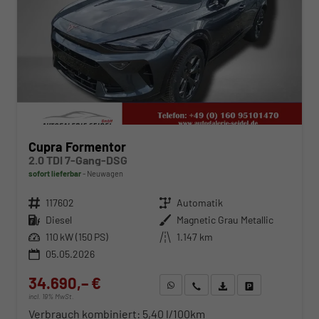
Cupra Formentor
2.0 TDI 7-Gang-DSG
sofort lieferbar
Neuwagen
Fahrzeugnr.
117602
Getriebe
Automatik
Kraftstoff
Diesel
Außenfarbe
Magnetic Grau Metallic
Leistung
110 kW (150 PS)
Kilometerstand
1.147 km
05.05.2026
34.690,– €
WhatsApp anfragen
Wir rufen Sie an
Fahrzeugexposé (PDF)
Fahrzeug parken
incl. 19% MwSt.
Verbrauch kombiniert:
5,40 l/100km