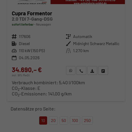
Cupra Formentor
2.0 TDI 7-Gang-DSG
sofort lieferbar
Neuwagen
Fahrzeugnr.
117606
Getriebe
Automatik
Kraftstoff
Diesel
Außenfarbe
Midnight Schwarz Metallic
Leistung
110 kW (150 PS)
Kilometerstand
1.270 km
04.05.2026
34.690,– €
WhatsApp anfragen
Wir rufen Sie an
Fahrzeugexposé (PDF)
Fahrzeug parken
incl. 19% MwSt.
Verbrauch kombiniert:
5,40 l/100km
CO
-Klasse:
E
2
CO
-Emissionen:
141,00 g/km
2
Datensätze pro Seite:
10
20
50
100
250