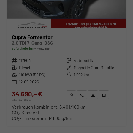
Cupra Formentor
2.0 TDI 7-Gang-DSG
sofort lieferbar
Neuwagen
Fahrzeugnr.
117604
Getriebe
Automatik
Kraftstoff
Diesel
Außenfarbe
Magnetic Grau Metallic
Leistung
110 kW (150 PS)
Kilometerstand
1.592 km
12.05.2026
34.690,– €
WhatsApp anfragen
Wir rufen Sie an
Fahrzeugexposé (PDF)
Fahrzeug parken
incl. 19% MwSt.
Verbrauch kombiniert:
5,40 l/100km
CO
-Klasse:
E
2
CO
-Emissionen:
141,00 g/km
2
ab 352,– € mtl.