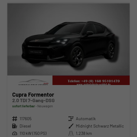
Cupra Formentor
2.0 TDI 7-Gang-DSG
sofort lieferbar
Neuwagen
Fahrzeugnr.
117605
Getriebe
Automatik
Kraftstoff
Diesel
Außenfarbe
Midnight Schwarz Metallic
Leistung
110 kW (150 PS)
Kilometerstand
1.238 km