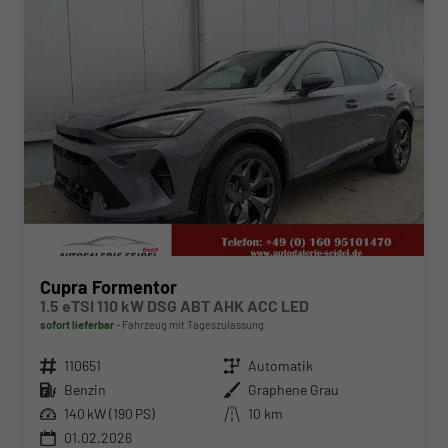
Cupra Formentor
1.5 eTSI 110 kW DSG ABT AHK ACC LED
sofort lieferbar
Fahrzeug mit Tageszulassung
Fahrzeugnr.
110651
Getriebe
Automatik
Kraftstoff
Benzin
Außenfarbe
Graphene Grau
Leistung
140 kW (190 PS)
Kilometerstand
10 km
01.02.2026