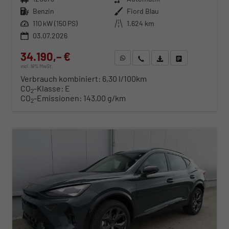
Kraftstoff
Benzin
Außenfarbe
Fiord Blau
Leistung
110 kW (150 PS)
Kilometerstand
1.624 km
03.07.2026
34.190,– €
WhatsApp anfragen
Wir rufen Sie an
Fahrzeugexposé (PDF)
Fahrzeug parken
incl. 19% MwSt.
Verbrauch kombiniert:
6,30 l/100km
CO
-Klasse:
E
2
CO
-Emissionen:
143,00 g/km
2
ab 348,– € mtl.