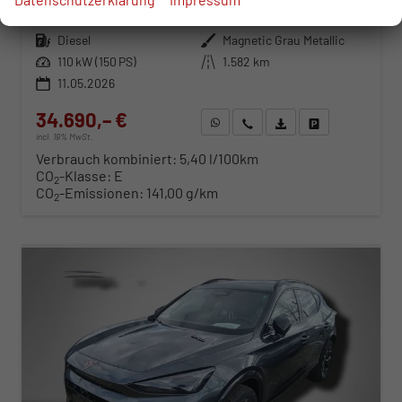
Fahrzeugnr.
117603
Getriebe
Automatik
Kraftstoff
Diesel
Außenfarbe
Magnetic Grau Metallic
Leistung
110 kW (150 PS)
Kilometerstand
1.582 km
11.05.2026
34.690,– €
WhatsApp anfragen
Wir rufen Sie an
Fahrzeugexposé (PDF)
Fahrzeug parken
incl. 19% MwSt.
Verbrauch kombiniert:
5,40 l/100km
CO
-Klasse:
E
2
CO
-Emissionen:
141,00 g/km
2
ab 352,– € mtl.