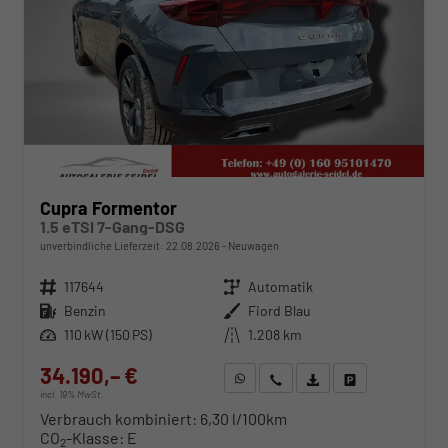
Cupra Formentor
1.5 eTSI 7-Gang-DSG
unverbindliche Lieferzeit:
22.08.2026
Neuwagen
Fahrzeugnr.
117644
Getriebe
Automatik
Kraftstoff
Benzin
Außenfarbe
Fiord Blau
Leistung
110 kW (150 PS)
Kilometerstand
1.208 km
34.190,– €
WhatsApp anfragen
Wir rufen Sie an
Fahrzeugexposé (PDF)
Fahrzeug parken
incl. 19% MwSt.
Verbrauch kombiniert:
6,30 l/100km
CO
-Klasse:
E
2