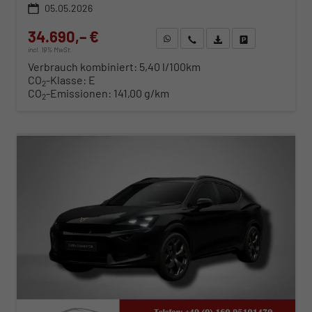
05.05.2026
34.690,– €
WhatsApp anfragen
Wir rufen Sie an
Fahrzeugexposé (PDF)
Fahrzeug parken
incl. 19% MwSt.
Verbrauch kombiniert:
5,40 l/100km
CO
-Klasse:
E
2
CO
-Emissionen:
141,00 g/km
2
ab 352,– € mtl.