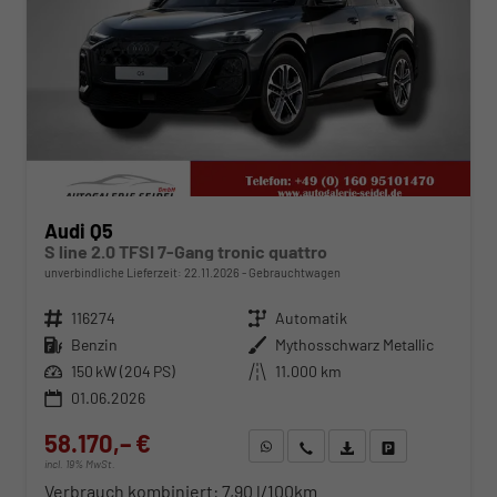
Audi Q5
S line 2.0 TFSI 7-Gang tronic quattro
unverbindliche Lieferzeit:
22.11.2026
Gebrauchtwagen
Fahrzeugnr.
116274
Getriebe
Automatik
Kraftstoff
Benzin
Außenfarbe
Mythosschwarz Metallic
Leistung
150 kW (204 PS)
Kilometerstand
11.000 km
01.06.2026
58.170,– €
WhatsApp anfragen
Wir rufen Sie an
Fahrzeugexposé (PDF)
Fahrzeug parken
incl. 19% MwSt.
Verbrauch kombiniert:
7,90 l/100km