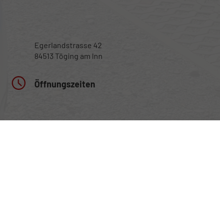
Egerlandstrasse 42
84513 Töging am Inn
Öffnungszeiten
Montag bis Samstag
nur nach telefonischer Vereinbarung
Rufen Sie an