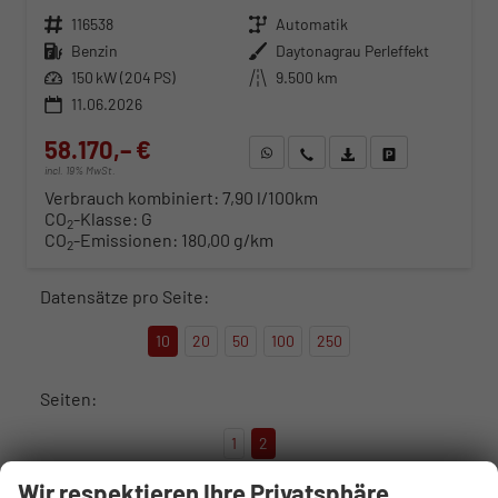
Fahrzeugnr.
116538
Getriebe
Automatik
Kraftstoff
Benzin
Außenfarbe
Daytonagrau Perleffekt
Leistung
150 kW (204 PS)
Kilometerstand
9.500 km
11.06.2026
58.170,– €
WhatsApp anfragen
Wir rufen Sie an
Fahrzeugexposé (PDF)
Fahrzeug parken
incl. 19% MwSt.
Verbrauch kombiniert:
7,90 l/100km
CO
-Klasse:
G
2
CO
-Emissionen:
180,00 g/km
2
Datensätze pro Seite:
10
20
50
100
250
Seiten:
1
2
Wir respektieren Ihre Privatsphäre