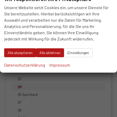
Fahrzeugnr.
Unsere Website setzt Cookies ein, um unsere Dienste für
Sie bereitzustellen. Hierbei berücksichtigen wir Ihre
Auswahl und verarbeiten nur die Daten für Marketing,
Alfa Romeo
Analytics und Personalisierung, für die Sie uns Ihr
Audi
Einverständnis geben. Sie können Ihre Einwilligung
jederzeit mit Wirkung für die Zukunft widerrufen.
A1 Sportback
A3 Sportback
Alle akzeptieren
Alle ablehnen
Einstellungen
A5 Avant
A5 Sportback
Datenschutzerklärung
Impressum
A6 Avant
Q3
Q5
Q5 Sportback
Q7
Q8