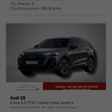
CO
-Klasse:
G
2
CO
-Emissionen:
180,00 g/km
2
ab 591,– € mtl.
Audi Q5
S line 2.0 TFSI 7-Gang tronic quattro
unverbindliche Lieferzeit:
28.11.2026
Gebrauchtwagen