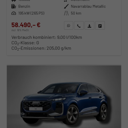
Kraftstoff
Benzin
Außenfarbe
Navarrablau Metallic
Leistung
195 kW (265 PS)
Kilometerstand
50 km
58.490,– €
WhatsApp anfragen
Wir rufen Sie an
Fahrzeugexposé (PDF)
Fahrzeug parken
incl. 19% MwSt.
Verbrauch kombiniert:
9,00 l/100km
CO
-Klasse:
G
2
CO
-Emissionen:
205,00 g/km
2
ab 594,– € mtl.