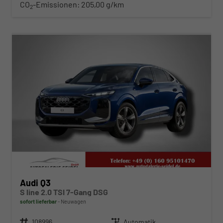
CO
-Emissionen:
205,00 g/km
2
ab 594,– € mtl.
Audi Q3
S line 2.0 TSI 7-Gang DSG
sofort lieferbar
Neuwagen
Fahrzeugnr.
108996
Getriebe
Automatik