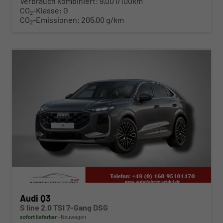
Verbrauch kombiniert:
9,00 l/100km
CO
-Klasse:
G
2
CO
-Emissionen:
205,00 g/km
2
ab 594,– € mtl.
Audi Q3
S line 2.0 TSI 7-Gang DSG
sofort lieferbar
Neuwagen