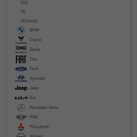
RS3
S5
S5 Kombi
BMW
Cupra
Dacia
Fiat
Ford
Hyundai
Jeep
Kia
Mercedes-Benz
MINI
Mitsubishi
Nissan