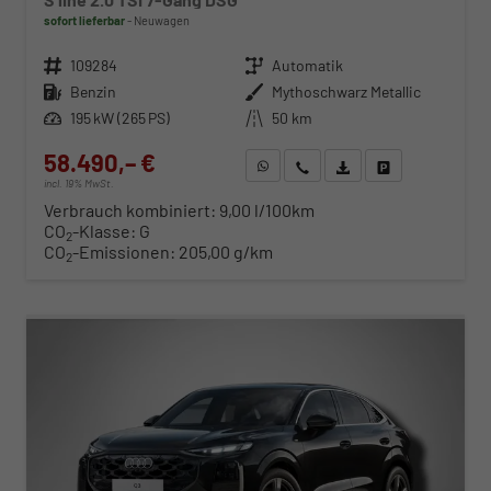
sofort lieferbar
Neuwagen
Fahrzeugnr.
109284
Getriebe
Automatik
Kraftstoff
Benzin
Außenfarbe
Mythoschwarz Metallic
Leistung
195 kW (265 PS)
Kilometerstand
50 km
58.490,– €
WhatsApp anfragen
Wir rufen Sie an
Fahrzeugexposé (PDF)
Fahrzeug parken
incl. 19% MwSt.
Verbrauch kombiniert:
9,00 l/100km
CO
-Klasse:
G
2
CO
-Emissionen:
205,00 g/km
2
ab 594,– € mtl.