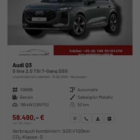
Audi Q3
S line 2.0 TSI 7-Gang DSG
unverbindliche Lieferzeit:
15.09.2026
Neuwagen
Fahrzeugnr.
108995
Getriebe
Automatik
Kraftstoff
Benzin
Außenfarbe
Salbeigrün Metallic
Leistung
195 kW (265 PS)
Kilometerstand
50 km
58.490,– €
WhatsApp anfragen
Wir rufen Sie an
Fahrzeugexposé (PDF)
Fahrzeug parken
incl. 19% MwSt.
Verbrauch kombiniert:
9,00 l/100km
CO
-Klasse:
G
2