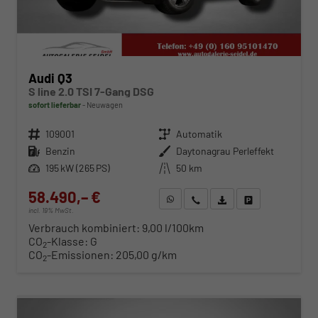
Audi Q3
S line 2.0 TSI 7-Gang DSG
sofort lieferbar
Neuwagen
Fahrzeugnr.
109001
Getriebe
Automatik
Kraftstoff
Benzin
Außenfarbe
Daytonagrau Perleffekt
Leistung
195 kW (265 PS)
Kilometerstand
50 km
58.490,– €
WhatsApp anfragen
Wir rufen Sie an
Fahrzeugexposé (PDF)
Fahrzeug parken
incl. 19% MwSt.
Verbrauch kombiniert:
9,00 l/100km
CO
-Klasse:
G
2
CO
-Emissionen:
205,00 g/km
2
ab 594,– € mtl.