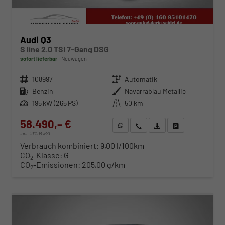
Audi Q3
S line 2.0 TSI 7-Gang DSG
sofort lieferbar
Neuwagen
Fahrzeugnr.
108997
Getriebe
Automatik
Kraftstoff
Benzin
Außenfarbe
Navarrablau Metallic
Leistung
195 kW (265 PS)
Kilometerstand
50 km
58.490,– €
WhatsApp anfragen
Wir rufen Sie an
Fahrzeugexposé (PDF)
Fahrzeug parken
incl. 19% MwSt.
Verbrauch kombiniert:
9,00 l/100km
CO
-Klasse:
G
2
CO
-Emissionen:
205,00 g/km
2
ab 594,– € mtl.