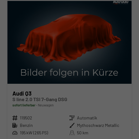
Audi Q3
S line 2.0 TSI 7-Gang DSG
sofort lieferbar
Neuwagen
Fahrzeugnr.
119502
Getriebe
Automatik
Kraftstoff
Benzin
Außenfarbe
Mythoschwarz Metallic
Leistung
195 kW (265 PS)
Kilometerstand
50 km