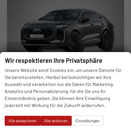
Wir respektieren Ihre Privatsphäre
Unsere Website setzt Cookies ein, um unsere Dienste für
Sie bereitzustellen. Hierbei berücksichtigen wir Ihre
Audi Q3
Auswahl und verarbeiten nur die Daten für Marketing,
S line 2.0 TSI 7-Gang DSG
sofort lieferbar
Neuwagen
Analytics und Personalisierung, für die Sie uns Ihr
Einverständnis geben. Sie können Ihre Einwilligung
Fahrzeugnr.
109002
Getriebe
Automatik
jederzeit mit Wirkung für die Zukunft widerrufen.
Kraftstoff
Benzin
Außenfarbe
Daytonagrau Perleffekt
Leistung
195 kW (265 PS)
Kilometerstand
50 km
Alle akzeptieren
Alle ablehnen
Einstellungen
58.490,– €
WhatsApp anfragen
Wir rufen Sie an
Fahrzeugexposé (PDF)
Fahrzeug parken