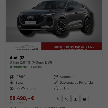
Audi Q3
S line 2.0 TSI 7-Gang DSG
sofort lieferbar
Neuwagen
Fahrzeugnr.
108999
Getriebe
Automatik
Kraftstoff
Benzin
Außenfarbe
Daytonagrau Perleffekt
Leistung
195 kW (265 PS)
Kilometerstand
50 km
58.490,– €
WhatsApp anfragen
Wir rufen Sie an
Fahrzeugexposé (PDF)
Fahrzeug parken
incl. 19% MwSt.