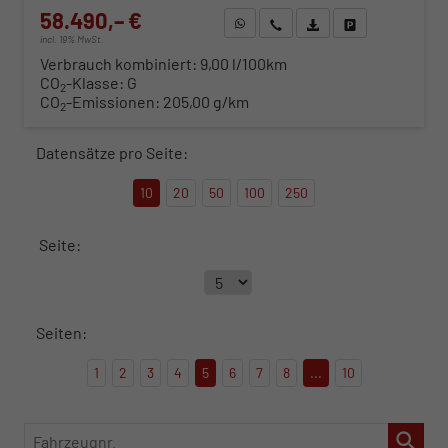
58.490,– €
WhatsApp anfragen
Wir rufen Sie an
Fahrzeugexposé (PDF)
Fahrzeug parken
incl. 19% MwSt.
Verbrauch kombiniert:
9,00 l/100km
CO
-Klasse:
G
2
CO
-Emissionen:
205,00 g/km
2
Datensätze pro Seite:
10
20
50
100
250
Seite:
Seiten:
1
2
3
4
5
6
7
8
...
10
Fahrzeugnr.