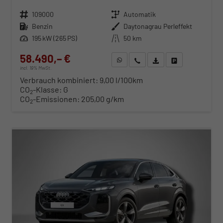
Fahrzeugnr.
109000
Getriebe
Automatik
Kraftstoff
Benzin
Außenfarbe
Daytonagrau Perleffekt
Leistung
195 kW (265 PS)
Kilometerstand
50 km
58.490,– €
WhatsApp anfragen
Wir rufen Sie an
Fahrzeugexposé (PDF)
Fahrzeug parken
incl. 19% MwSt.
Verbrauch kombiniert:
9,00 l/100km
CO
-Klasse:
G
2
CO
-Emissionen:
205,00 g/km
2
ab 594,– € mtl.