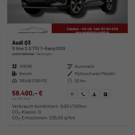
Audi Q3
S line 2.0 TSI 7-Gang DSG
sofort lieferbar
Neuwagen
Fahrzeugnr.
109286
Getriebe
Automatik
Kraftstoff
Benzin
Außenfarbe
Mythoschwarz Metallic
Leistung
195 kW (265 PS)
Kilometerstand
50 km
58.490,– €
WhatsApp anfragen
Wir rufen Sie an
Fahrzeugexposé (PDF)
Fahrzeug parken
incl. 19% MwSt.
Verbrauch kombiniert:
9,00 l/100km
CO
-Klasse:
G
2
CO
-Emissionen:
205,00 g/km
2
ab 594,– € mtl.