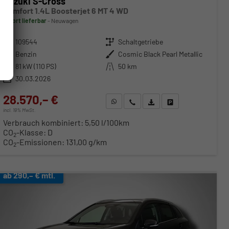
Suzuki S-Cross
Comfort 1.4L Boosterjet 6 MT 4 WD
sofort lieferbar
Neuwagen
Fahrzeugnr.
109544
Getriebe
Schaltgetriebe
Kraftstoff
Benzin
Außenfarbe
Cosmic Black Pearl Metallic
Leistung
81 kW (110 PS)
Kilometerstand
50 km
30.03.2026
28.570,– €
WhatsApp anfragen
Wir rufen Sie an
Fahrzeugexposé (PDF)
Fahrzeug parken
incl. 19% MwSt.
Verbrauch kombiniert:
5,50 l/100km
CO
-Klasse:
D
2
CO
-Emissionen:
131,00 g/km
2
ab 290,– € mtl.