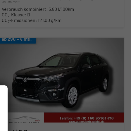
incl. 19% MwSt.
Verbrauch kombiniert:
5,80 l/100km
CO
-Klasse:
D
2
CO
-Emissionen:
121,00 g/km
2
ab 290,– € mtl.