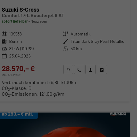
Suzuki S-Cross
Comfort 1.4L Boosterjet 6 AT
sofort lieferbar
Neuwagen
Fahrzeugnr.
109538
Getriebe
Automatik
Kraftstoff
Benzin
Außenfarbe
Titan Dark Gray Pearl Metallic
Leistung
81 kW (110 PS)
Kilometerstand
50 km
23.04.2026
28.570,– €
WhatsApp anfragen
Wir rufen Sie an
Fahrzeugexposé (PDF)
Fahrzeug parken
incl. 19% MwSt.
Verbrauch kombiniert:
5,80 l/100km
CO
-Klasse:
D
2
CO
-Emissionen:
121,00 g/km
2
ab 290,– € mtl.