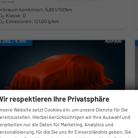
cl. 19% MwSt.
erbrauch kombiniert:
5,80 l/100km
O
-Klasse:
D
2
O
-Emissionen:
121,00 g/km
2
b 290,– € mtl.
Wir respektieren Ihre Privatsphäre
nsere Website setzt Cookies ein, um unsere Dienste für Sie
ereitzustellen. Hierbei berücksichtigen wir Ihre Auswahl und
erarbeiten nur die Daten für Marketing, Analytics und
ersonalisierung, für die Sie uns Ihr Einverständnis geben. Sie