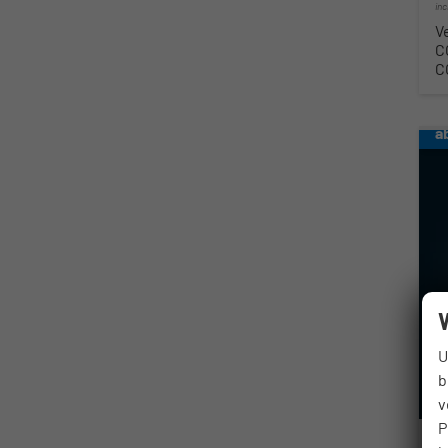
in
V
C
C
a
U
b
v
P