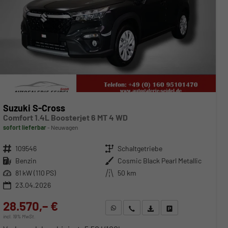
Suzuki S-Cross
Comfort 1.4L Boosterjet 6 MT 4 WD
sofort lieferbar
Neuwagen
Fahrzeugnr.
109546
Getriebe
Schaltgetriebe
Kraftstoff
Benzin
Außenfarbe
Cosmic Black Pearl Metallic
Leistung
81 kW (110 PS)
Kilometerstand
50 km
23.04.2026
28.570,– €
WhatsApp anfragen
Wir rufen Sie an
Fahrzeugexposé (PDF)
Fahrzeug parken
incl. 19% MwSt.