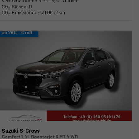
Verbrauch kombiniert:
5,50 l/100km
CO
-Klasse:
D
2
CO
-Emissionen:
131,00 g/km
2
ab 290,– € mtl.
Suzuki S-Cross
Comfort 1.4L Boosterjet 6 MT 4 WD