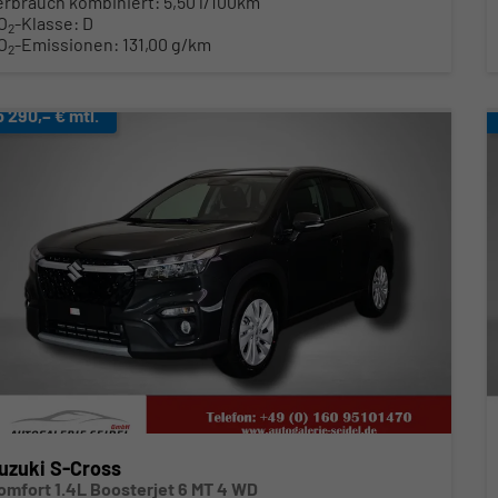
erbrauch kombiniert:
5,50 l/100km
O
-Klasse:
D
2
O
-Emissionen:
131,00 g/km
2
b 290,– € mtl.
uzuki S-Cross
omfort 1.4L Boosterjet 6 MT 4 WD