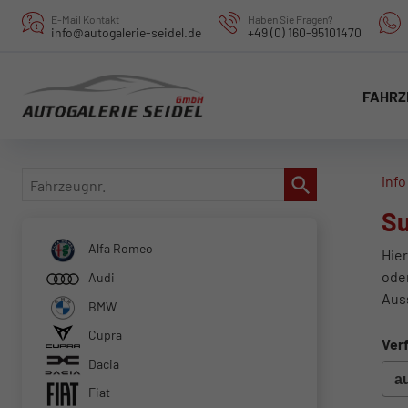
E-Mail Kontakt
Haben Sie Fragen?
info@autogalerie-seidel.de
+49 (0) 160-95101470
FAHRZ
Fahrzeugnr.
info
Su
Alfa Romeo
Hier
ode
Audi
Aus
BMW
Cupra
Verf
Dacia
Fiat