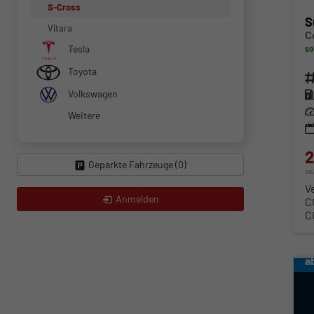
S-Cross
S
Vitara
C
Tesla
so
Toyota
Fahr
Volkswagen
Kra
Lei
Weitere
2
Geparkte Fahrzeuge (
0
)
in
V
Anmelden
C
C
a