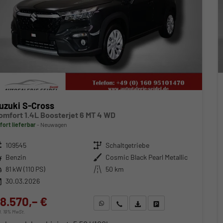
uzuki S-Cross
omfort 1.4L Boosterjet 6 MT 4 WD
fort lieferbar
Neuwagen
zeugnr.
109545
Getriebe
Schaltgetriebe
ftstoff
Benzin
Außenfarbe
Cosmic Black Pearl Metallic
stung
81 kW (110 PS)
Kilometerstand
50 km
30.03.2026
8.570,– €
WhatsApp anfragen
Wir rufen Sie an
Fahrzeugexposé (PDF)
Fahrzeug parken
cl. 19% MwSt.