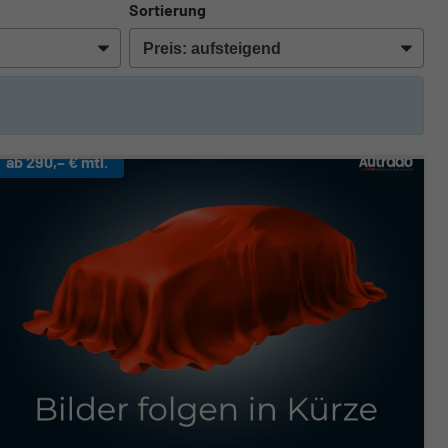
Sortierung
ab 290,– € mtl.