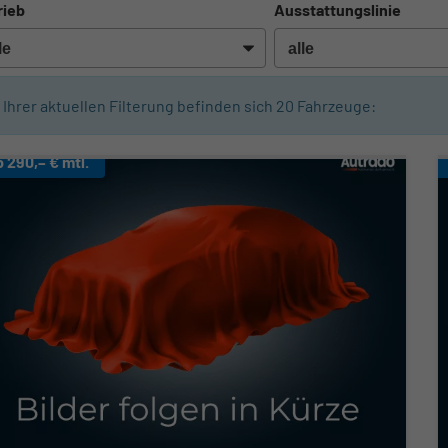
rieb
Ausstattungslinie
n Ihrer aktuellen Filterung befinden sich
20
Fahrzeuge:
b 290,– € mtl.