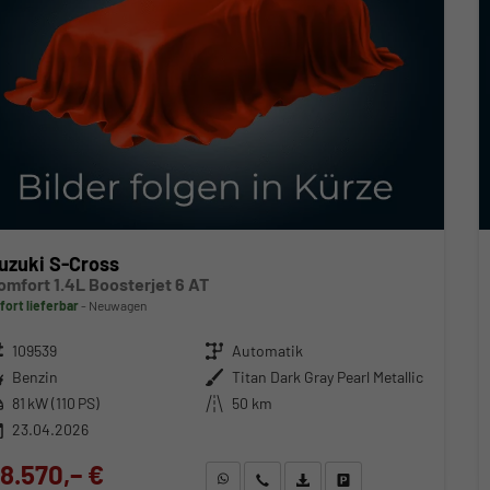
uzuki S-Cross
omfort 1.4L Boosterjet 6 AT
fort lieferbar
Neuwagen
zeugnr.
109539
Getriebe
Automatik
ftstoff
Benzin
Außenfarbe
Titan Dark Gray Pearl Metallic
stung
81 kW (110 PS)
Kilometerstand
50 km
23.04.2026
8.570,– €
WhatsApp anfragen
Wir rufen Sie an
Fahrzeugexposé (PDF)
Fahrzeug parken