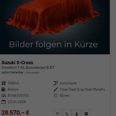
Suzuki S-Cross
Comfort 1.4L Boosterjet 6 AT
sofort lieferbar
Neuwagen
Fahrzeugnr.
109540
Getriebe
Automatik
Kraftstoff
Benzin
Außenfarbe
Titan Dark Gray Pearl Metallic
Leistung
81 kW (110 PS)
Kilometerstand
50 km
23.04.2026
28.570,– €
WhatsApp anfragen
Wir rufen Sie an
Fahrzeugexposé (PDF)
Fahrzeug parken