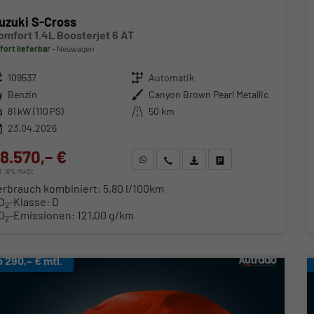
uzuki S-Cross
omfort 1.4L Boosterjet 6 AT
fort lieferbar
Neuwagen
zeugnr.
109537
Getriebe
Automatik
ftstoff
Benzin
Außenfarbe
Canyon Brown Pearl Metallic
stung
81 kW (110 PS)
Kilometerstand
50 km
23.04.2026
8.570,– €
WhatsApp anfragen
Wir rufen Sie an
Fahrzeugexposé (PDF)
Fahrzeug parken
cl. 19% MwSt.
erbrauch kombiniert:
5,80 l/100km
O
-Klasse:
D
2
O
-Emissionen:
121,00 g/km
2
b 290,– € mtl.