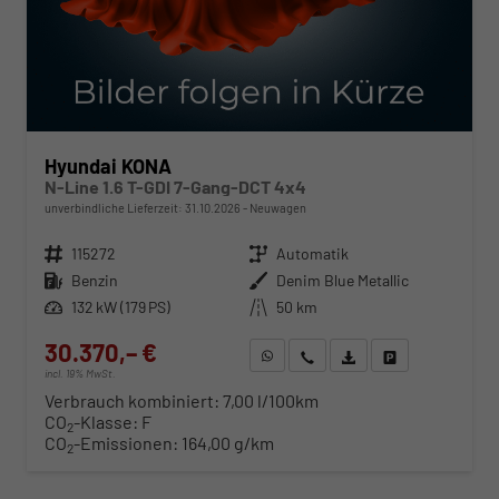
Hyundai KONA
N-Line 1.6 T-GDI 7-Gang-DCT 4x4
unverbindliche Lieferzeit:
31.10.2026
Neuwagen
Fahrzeugnr.
115272
Getriebe
Automatik
Kraftstoff
Benzin
Außenfarbe
Denim Blue Metallic
Leistung
132 kW (179 PS)
Kilometerstand
50 km
30.370,– €
WhatsApp anfragen
Wir rufen Sie an
Fahrzeugexposé (PDF)
Fahrzeug parken
incl. 19% MwSt.
Verbrauch kombiniert:
7,00 l/100km
CO
-Klasse:
F
2
CO
-Emissionen:
164,00 g/km
2
ab 308,– € mtl.