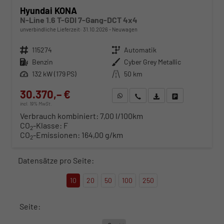
Hyundai KONA
N-Line 1.6 T-GDI 7-Gang-DCT 4x4
unverbindliche Lieferzeit:
31.10.2026
Neuwagen
Fahrzeugnr.
115274
Getriebe
Automatik
Kraftstoff
Benzin
Außenfarbe
Cyber Grey Metallic
Leistung
132 kW (179 PS)
Kilometerstand
50 km
30.370,– €
WhatsApp anfragen
Wir rufen Sie an
Fahrzeugexposé (PDF)
Fahrzeug parken
incl. 19% MwSt.
Verbrauch kombiniert:
7,00 l/100km
CO
-Klasse:
F
2
CO
-Emissionen:
164,00 g/km
2
Datensätze pro Seite:
10
20
50
100
250
Seite: