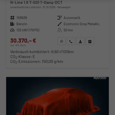
N-Line 1.6 T-GDI 7-Gang-DCT
unverbindliche Lieferzeit:
31.10.2026
Neuwagen
Fahrzeugnr.
109938
Getriebe
Automatik
Kraftstoff
Benzin
Außenfarbe
Ecotronic Grey Metallic
Leistung
132 kW (179 PS)
Kilometerstand
50 km
30.370,– €
WhatsApp anfragen
Wir rufen Sie an
Fahrzeugexposé (PDF)
Fahrzeug parken
incl. 19% MwSt.
Verbrauch kombiniert:
6,60 l/100km
CO
-Klasse:
E
2
CO
-Emissionen:
150,00 g/km
2
ab 308,– € mtl.