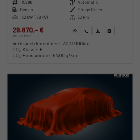
Fahrzeugnr.
115286
Getriebe
Automatik
Kraftstoff
Benzin
Außenfarbe
Mirage Green
Leistung
132 kW (179 PS)
Kilometerstand
50 km
29.870,– €
WhatsApp anfragen
Wir rufen Sie an
Fahrzeugexposé (PDF)
Fahrzeug parken
incl. 19% MwSt.
Verbrauch kombiniert:
7,00 l/100km
CO
-Klasse:
F
2
CO
-Emissionen:
164,00 g/km
2
ab 303,– € mtl.