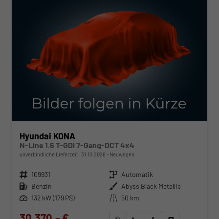
Hyundai KONA
N-Line 1.6 T-GDI 7-Gang-DCT 4x4
unverbindliche Lieferzeit:
31.10.2026
Neuwagen
Fahrzeugnr.
109931
Getriebe
Automatik
Kraftstoff
Benzin
Außenfarbe
Abyss Black Metallic
Leistung
132 kW (179 PS)
Kilometerstand
50 km
30.370,– €
WhatsApp anfragen
Wir rufen Sie an
Fahrzeugexposé (PDF)
Fahrzeug parken