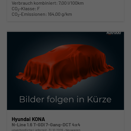
Verbrauch kombiniert:
7,00 l/100km
CO
-Klasse:
F
2
CO
-Emissionen:
164,00 g/km
2
ab 308,– € mtl.
Hyundai KONA
N-Line 1.6 T-GDI 7-Gang-DCT 4x4
unverbindliche Lieferzeit:
31.10.2026
Neuwagen