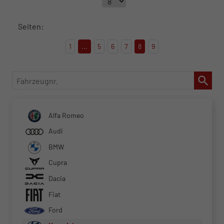
Seiten:
1
...
5
6
7
8
9
Fahrzeugnr.
Alfa Romeo
Audi
BMW
Cupra
Dacia
Fiat
Ford