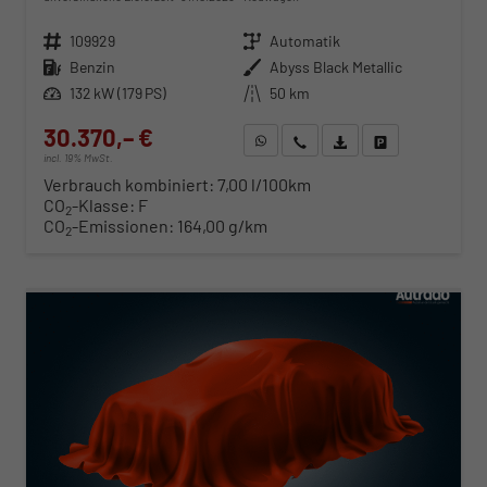
Fahrzeugnr.
109929
Getriebe
Automatik
Kraftstoff
Benzin
Außenfarbe
Abyss Black Metallic
Leistung
132 kW (179 PS)
Kilometerstand
50 km
30.370,– €
WhatsApp anfragen
Wir rufen Sie an
Fahrzeugexposé (PDF)
Fahrzeug parken
incl. 19% MwSt.
Verbrauch kombiniert:
7,00 l/100km
CO
-Klasse:
F
2
CO
-Emissionen:
164,00 g/km
2
ab 308,– € mtl.