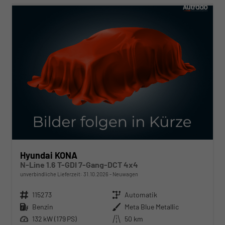
Hyundai KONA
N-Line 1.6 T-GDI 7-Gang-DCT 4x4
unverbindliche Lieferzeit:
31.10.2026
Neuwagen
Fahrzeugnr.
115273
Getriebe
Automatik
Kraftstoff
Benzin
Außenfarbe
Meta Blue Metallic
Leistung
132 kW (179 PS)
Kilometerstand
50 km