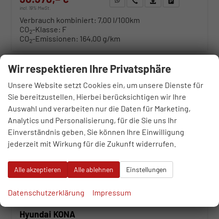
incl. 19% MwSt.
Verbrauch kombiniert:
7,00 l/100km
CO
-Klasse:
F
2
CO
-Emissionen:
164,00 g/km
2
ab 308,– € mtl.
Wir respektieren Ihre Privatsphäre
Unsere Website setzt Cookies ein, um unsere Dienste für
Sie bereitzustellen. Hierbei berücksichtigen wir Ihre
Auswahl und verarbeiten nur die Daten für Marketing,
Analytics und Personalisierung, für die Sie uns Ihr
Einverständnis geben. Sie können Ihre Einwilligung
jederzeit mit Wirkung für die Zukunft widerrufen.
Alle akzeptieren
Alle ablehnen
Einstellungen
Datenschutzerklärung
Impressum
Hyundai KONA