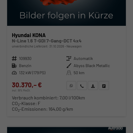
Hyundai KONA
N-Line 1.6 T-GDI 7-Gang-DCT 4x4
unverbindliche Lieferzeit:
31.10.2026
Neuwagen
Fahrzeugnr.
109930
Getriebe
Automatik
Kraftstoff
Benzin
Außenfarbe
Abyss Black Metallic
Leistung
132 kW (179 PS)
Kilometerstand
50 km
30.370,– €
WhatsApp anfragen
Wir rufen Sie an
Fahrzeugexposé (PDF)
Fahrzeug parken
incl. 19% MwSt.
Verbrauch kombiniert:
7,00 l/100km
CO
-Klasse:
F
2
CO
-Emissionen:
164,00 g/km
2
ab 308,– € mtl.