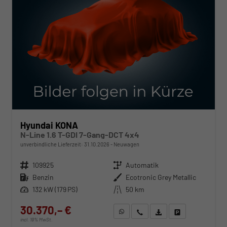
Hyundai KONA
N-Line 1.6 T-GDI 7-Gang-DCT 4x4
unverbindliche Lieferzeit:
31.10.2026
Neuwagen
Fahrzeugnr.
109925
Getriebe
Automatik
Kraftstoff
Benzin
Außenfarbe
Ecotronic Grey Metallic
Leistung
132 kW (179 PS)
Kilometerstand
50 km
30.370,– €
WhatsApp anfragen
Wir rufen Sie an
Fahrzeugexposé (PDF)
Fahrzeug parken
incl. 19% MwSt.