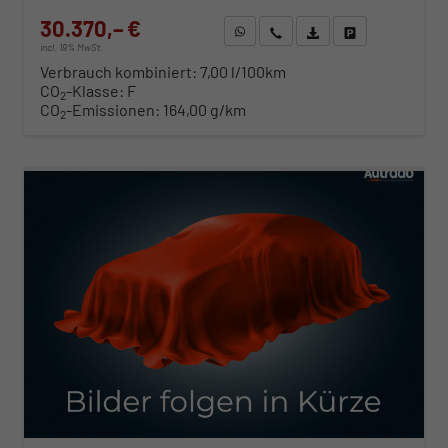
30.370,– €
WhatsApp anfragen
Wir rufen Sie an
Fahrzeugexposé (PDF)
Fahrzeug parken
incl. 19% MwSt.
Verbrauch kombiniert:
7,00 l/100km
CO
-Klasse:
F
2
CO
-Emissionen:
164,00 g/km
2
ab 308,– € mtl.