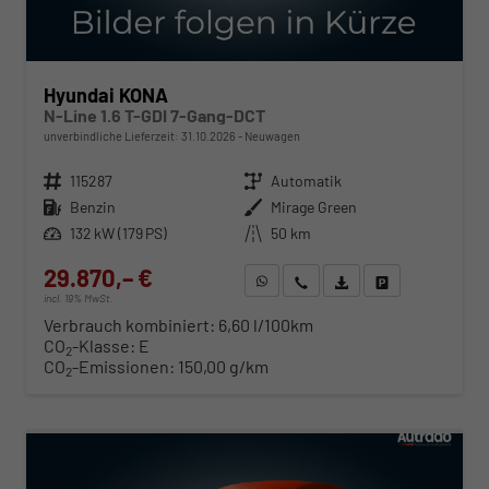
Hyundai KONA
N-Line 1.6 T-GDI 7-Gang-DCT
unverbindliche Lieferzeit:
31.10.2026
Neuwagen
Fahrzeugnr.
115287
Getriebe
Automatik
Kraftstoff
Benzin
Außenfarbe
Mirage Green
Leistung
132 kW (179 PS)
Kilometerstand
50 km
29.870,– €
WhatsApp anfragen
Wir rufen Sie an
Fahrzeugexposé (PDF)
Fahrzeug parken
incl. 19% MwSt.
Verbrauch kombiniert:
6,60 l/100km
CO
-Klasse:
E
2
CO
-Emissionen:
150,00 g/km
2
ab 308,– € mtl.