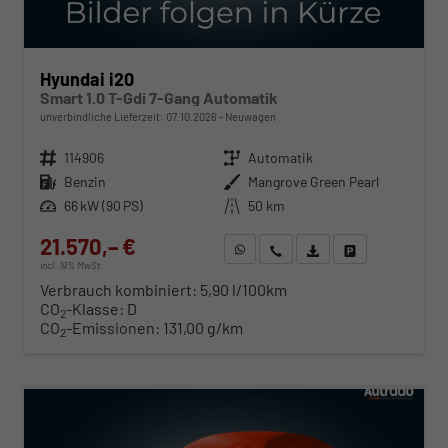
Hyundai i20
Smart 1.0 T-Gdi 7-Gang Automatik
unverbindliche Lieferzeit:
07.10.2026
Neuwagen
Fahrzeugnr.
114906
Getriebe
Automatik
Kraftstoff
Benzin
Außenfarbe
Mangrove Green Pearl
Leistung
66 kW (90 PS)
Kilometerstand
50 km
21.570,– €
WhatsApp anfragen
Wir rufen Sie an
Fahrzeugexposé (PDF)
Fahrzeug parken
incl. 19% MwSt.
Verbrauch kombiniert:
5,90 l/100km
CO
-Klasse:
D
2
CO
-Emissionen:
131,00 g/km
2
ab 219,– € mtl.