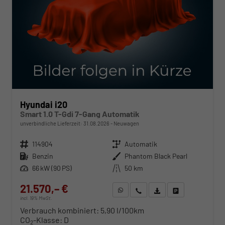
Hyundai i20
Smart 1.0 T-Gdi 7-Gang Automatik
unverbindliche Lieferzeit:
31.08.2026
Neuwagen
Fahrzeugnr.
114904
Getriebe
Automatik
Kraftstoff
Benzin
Außenfarbe
Phantom Black Pearl
Leistung
66 kW (90 PS)
Kilometerstand
50 km
21.570,– €
WhatsApp anfragen
Wir rufen Sie an
Fahrzeugexposé (PDF)
Fahrzeug parken
incl. 19% MwSt.
Verbrauch kombiniert:
5,90 l/100km
CO
-Klasse:
D
2