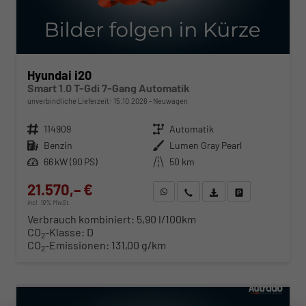
Hyundai i20
Smart 1.0 T-Gdi 7-Gang Automatik
unverbindliche Lieferzeit:
15.10.2026
Neuwagen
Fahrzeugnr.
114909
Getriebe
Automatik
Kraftstoff
Benzin
Außenfarbe
Lumen Gray Pearl
Leistung
66 kW (90 PS)
Kilometerstand
50 km
21.570,– €
WhatsApp anfragen
Wir rufen Sie an
Fahrzeugexposé (PDF)
Fahrzeug parken
incl. 19% MwSt.
Verbrauch kombiniert:
5,90 l/100km
CO
-Klasse:
D
2
CO
-Emissionen:
131,00 g/km
2
ab 219,– € mtl.