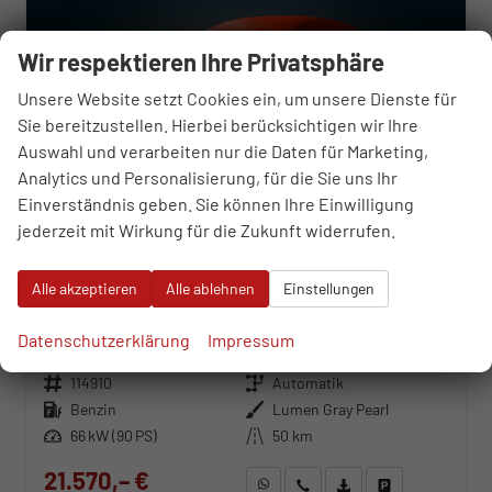
Wir respektieren Ihre Privatsphäre
Unsere Website setzt Cookies ein, um unsere Dienste für
Sie bereitzustellen. Hierbei berücksichtigen wir Ihre
Auswahl und verarbeiten nur die Daten für Marketing,
Analytics und Personalisierung, für die Sie uns Ihr
Einverständnis geben. Sie können Ihre Einwilligung
jederzeit mit Wirkung für die Zukunft widerrufen.
Alle akzeptieren
Alle ablehnen
Einstellungen
Hyundai i20
Smart 1.0 T-Gdi 7-Gang Automatik
Datenschutzerklärung
Impressum
unverbindliche Lieferzeit:
07.10.2026
Neuwagen
Fahrzeugnr.
114910
Getriebe
Automatik
Kraftstoff
Benzin
Außenfarbe
Lumen Gray Pearl
Leistung
66 kW (90 PS)
Kilometerstand
50 km
21.570,– €
WhatsApp anfragen
Wir rufen Sie an
Fahrzeugexposé (PDF)
Fahrzeug parken