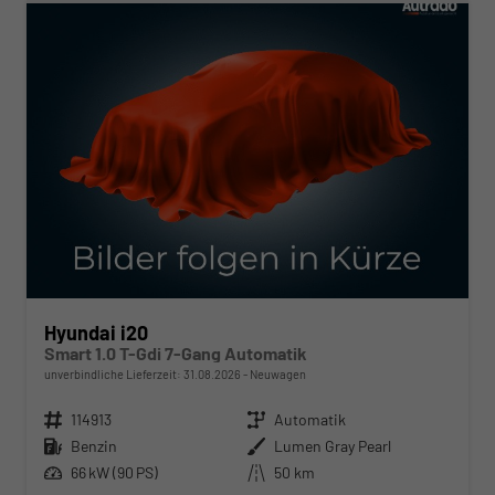
Hyundai i20
Smart 1.0 T-Gdi 7-Gang Automatik
unverbindliche Lieferzeit:
31.08.2026
Neuwagen
Fahrzeugnr.
114913
Getriebe
Automatik
Kraftstoff
Benzin
Außenfarbe
Lumen Gray Pearl
Leistung
66 kW (90 PS)
Kilometerstand
50 km