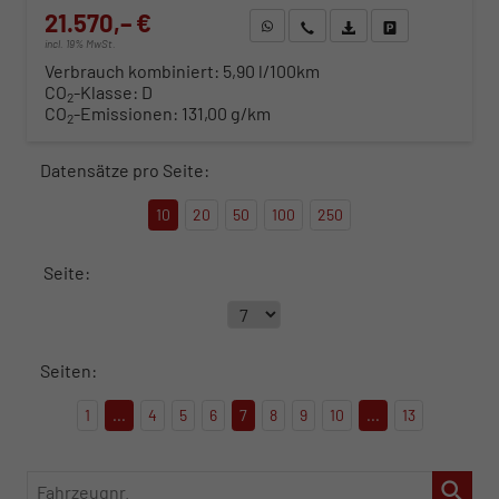
21.570,– €
WhatsApp anfragen
Wir rufen Sie an
Fahrzeugexposé (PDF)
Fahrzeug parken
incl. 19% MwSt.
Verbrauch kombiniert:
5,90 l/100km
CO
-Klasse:
D
2
CO
-Emissionen:
131,00 g/km
2
Datensätze pro Seite:
10
20
50
100
250
Seite:
Seiten:
1
...
4
5
6
7
8
9
10
...
13
Fahrzeugnr.