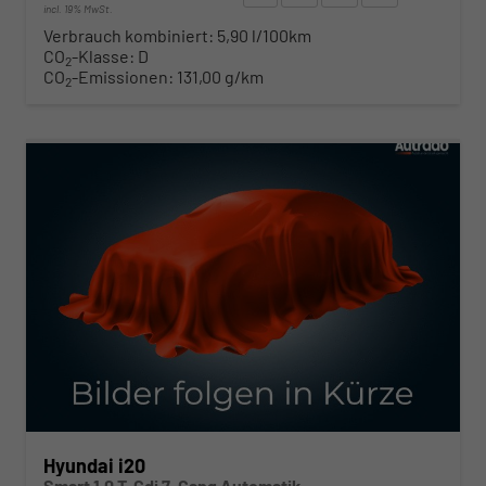
incl. 19% MwSt.
Verbrauch kombiniert:
5,90 l/100km
CO
-Klasse:
D
2
CO
-Emissionen:
131,00 g/km
2
ab 219,– € mtl.
Hyundai i20
Smart 1.0 T-Gdi 7-Gang Automatik