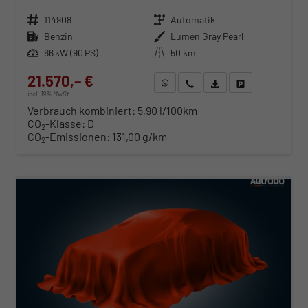
Fahrzeugnr.
114908
Getriebe
Automatik
Kraftstoff
Benzin
Außenfarbe
Lumen Gray Pearl
Leistung
66 kW (90 PS)
Kilometerstand
50 km
21.570,– €
WhatsApp anfragen
Wir rufen Sie an
Fahrzeugexposé (PDF)
Fahrzeug parken
incl. 19% MwSt.
Verbrauch kombiniert:
5,90 l/100km
CO
-Klasse:
D
2
CO
-Emissionen:
131,00 g/km
2
ab 219,– € mtl.