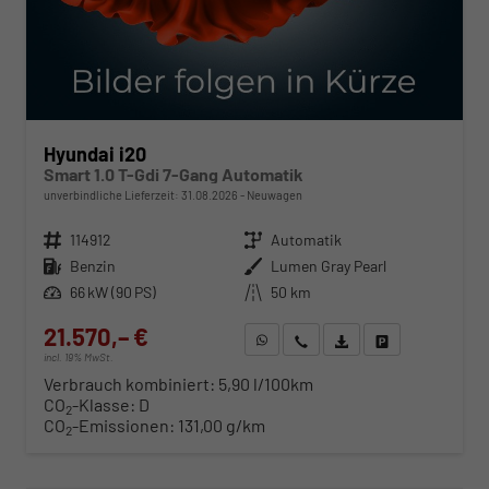
Hyundai i20
Smart 1.0 T-Gdi 7-Gang Automatik
unverbindliche Lieferzeit:
31.08.2026
Neuwagen
Fahrzeugnr.
114912
Getriebe
Automatik
Kraftstoff
Benzin
Außenfarbe
Lumen Gray Pearl
Leistung
66 kW (90 PS)
Kilometerstand
50 km
21.570,– €
WhatsApp anfragen
Wir rufen Sie an
Fahrzeugexposé (PDF)
Fahrzeug parken
incl. 19% MwSt.
Verbrauch kombiniert:
5,90 l/100km
CO
-Klasse:
D
2
CO
-Emissionen:
131,00 g/km
2
ab 219,– € mtl.