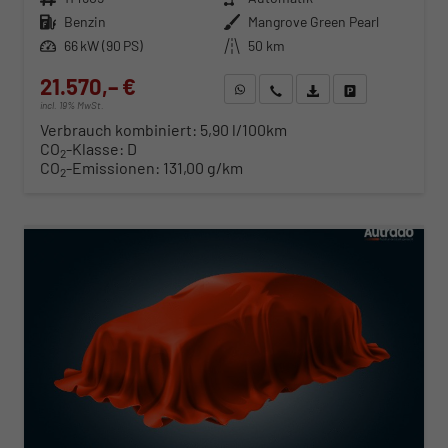
Kraftstoff
Benzin
Außenfarbe
Mangrove Green Pearl
Leistung
66 kW (90 PS)
Kilometerstand
50 km
21.570,– €
WhatsApp anfragen
Wir rufen Sie an
Fahrzeugexposé (PDF)
Fahrzeug parken
incl. 19% MwSt.
Verbrauch kombiniert:
5,90 l/100km
CO
-Klasse:
D
2
CO
-Emissionen:
131,00 g/km
2
ab 219,– € mtl.