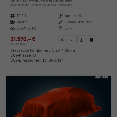
unverbindliche Lieferzeit:
07.10.2026
Neuwagen
Fahrzeugnr.
114911
Getriebe
Automatik
Kraftstoff
Benzin
Außenfarbe
Lumen Gray Pearl
Leistung
66 kW (90 PS)
Kilometerstand
50 km
21.570,– €
WhatsApp anfragen
Wir rufen Sie an
Fahrzeugexposé (PDF)
Fahrzeug parken
incl. 19% MwSt.
Verbrauch kombiniert:
5,90 l/100km
CO
-Klasse:
D
2
CO
-Emissionen:
131,00 g/km
2
ab 219,– € mtl.