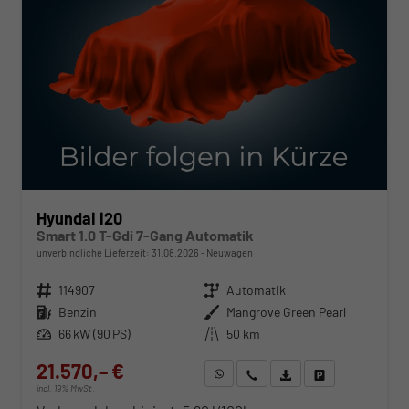
Hyundai i20
Smart 1.0 T-Gdi 7-Gang Automatik
unverbindliche Lieferzeit:
31.08.2026
Neuwagen
Fahrzeugnr.
114907
Getriebe
Automatik
Kraftstoff
Benzin
Außenfarbe
Mangrove Green Pearl
Leistung
66 kW (90 PS)
Kilometerstand
50 km
21.570,– €
WhatsApp anfragen
Wir rufen Sie an
Fahrzeugexposé (PDF)
Fahrzeug parken
incl. 19% MwSt.