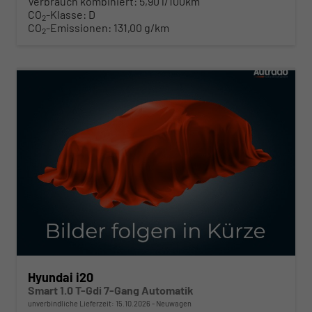
Verbrauch kombiniert:
5,90 l/100km
CO
-Klasse:
D
2
CO
-Emissionen:
131,00 g/km
2
ab 219,– € mtl.
Hyundai i20
Smart 1.0 T-Gdi 7-Gang Automatik
unverbindliche Lieferzeit:
15.10.2026
Neuwagen