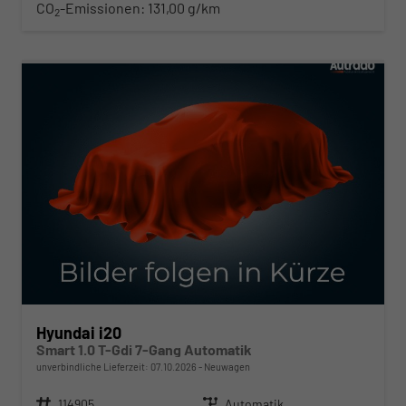
CO
-Emissionen:
131,00 g/km
2
ab 219,– € mtl.
Hyundai i20
Smart 1.0 T-Gdi 7-Gang Automatik
unverbindliche Lieferzeit:
07.10.2026
Neuwagen
Fahrzeugnr.
114905
Getriebe
Automatik