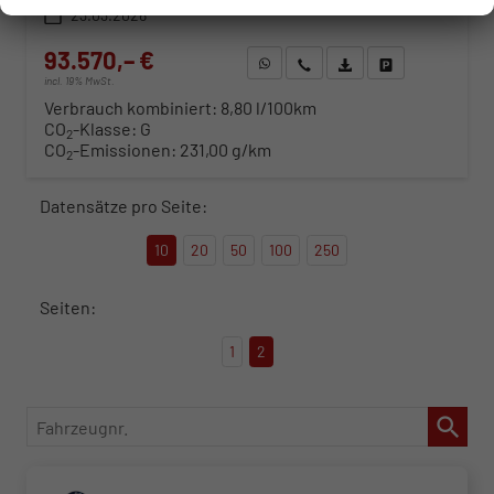
23.03.2026
93.570,– €
WhatsApp anfragen
Wir rufen Sie an
Fahrzeugexposé (PDF)
Fahrzeug parken
incl. 19% MwSt.
Verbrauch kombiniert:
8,80 l/100km
CO
-Klasse:
G
2
CO
-Emissionen:
231,00 g/km
2
Datensätze pro Seite:
10
20
50
100
250
Seiten:
1
2
Fahrzeugnr.