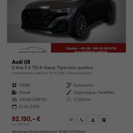
Audi Q8
S line 3.0 TDI 8-Gang-Tiptronic quattro
unverbindliche Lieferzeit:
30.10.2026
Gebrauchtwagen
Fahrzeugnr.
113393
Getriebe
Automatik
Kraftstoff
Diesel
Außenfarbe
Daytonagrau Perleffekt
Leistung
210 kW (286 PS)
Kilometerstand
11.000 km
01.04.2026
92.190,– €
WhatsApp anfragen
Wir rufen Sie an
Fahrzeugexposé (PDF)
Fahrzeug parken
incl. 19% MwSt.
Verbrauch kombiniert:
8,80 l/100km