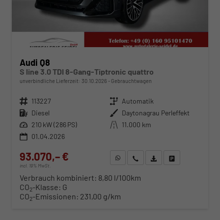
Audi Q8
S line 3.0 TDI 8-Gang-Tiptronic quattro
unverbindliche Lieferzeit:
30.10.2026
Gebrauchtwagen
Fahrzeugnr.
113227
Getriebe
Automatik
Kraftstoff
Diesel
Außenfarbe
Daytonagrau Perleffekt
Leistung
210 kW (286 PS)
Kilometerstand
11.000 km
01.04.2026
93.070,– €
WhatsApp anfragen
Wir rufen Sie an
Fahrzeugexposé (PDF)
Fahrzeug parken
incl. 19% MwSt.
Verbrauch kombiniert:
8,80 l/100km
CO
-Klasse:
G
2
CO
-Emissionen:
231,00 g/km
2
ab 950,– € mtl.