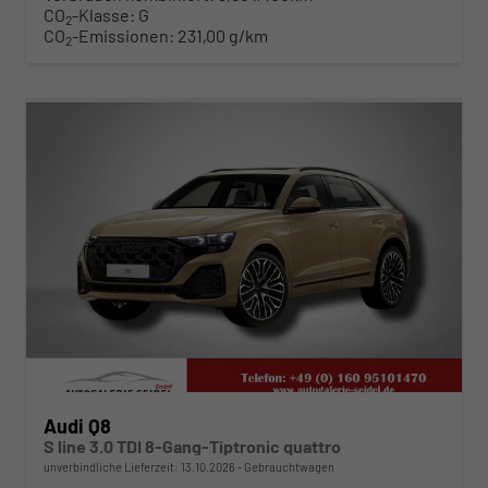
CO
-Klasse:
G
2
CO
-Emissionen:
231,00 g/km
2
ab 941,– € mtl.
Audi Q8
S line 3.0 TDI 8-Gang-Tiptronic quattro
unverbindliche Lieferzeit:
13.10.2026
Gebrauchtwagen