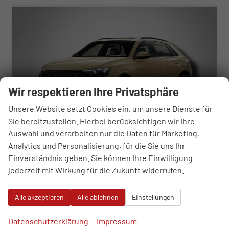
Wir respektieren Ihre Privatsphäre
Unsere Website setzt Cookies ein, um unsere Dienste für
Sie bereitzustellen. Hierbei berücksichtigen wir Ihre
Auswahl und verarbeiten nur die Daten für Marketing,
Analytics und Personalisierung, für die Sie uns Ihr
Einverständnis geben. Sie können Ihre Einwilligung
Audi Q8
S line 3.0 TDI 8-Gang-Tiptronic quattro
jederzeit mit Wirkung für die Zukunft widerrufen.
unverbindliche Lieferzeit:
13.10.2026
Gebrauchtwagen
Alle akzeptieren
Alle ablehnen
Einstellungen
Fahrzeugnr.
112213
Getriebe
Automatik
Kraftstoff
Diesel
Außenfarbe
Sakhirgold Metallic
Datenschutzerklärung
Impressum
Leistung
210 kW (286 PS)
Kilometerstand
11.000 km