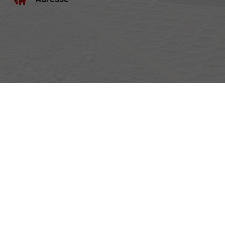
Egerlandstrasse 42
84513 Töging am Inn
Öffnungszeiten