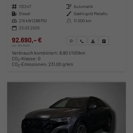
Fahrzeugnr.
112247
Getriebe
Automatik
Kraftstoff
Diesel
Außenfarbe
Sakhirgold Metallic
Leistung
210 kW (286 PS)
Kilometerstand
11.000 km
23.03.2026
92.690,– €
WhatsApp anfragen
Wir rufen Sie an
Fahrzeugexposé (PDF)
Fahrzeug parken
incl. 19% MwSt.
Verbrauch kombiniert:
8,80 l/100km
CO
-Klasse:
G
2
CO
-Emissionen:
231,00 g/km
2
ab 945,– € mtl.