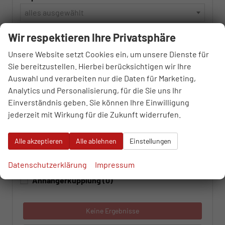
alles ausgewählt
Wir respektieren Ihre Privatsphäre
Navigationssystem
(0)
Unsere Website setzt Cookies ein, um unsere Dienste für
Bluetooth
(0)
Sie bereitzustellen. Hierbei berücksichtigen wir Ihre
Schiebedach
(0)
Auswahl und verarbeiten nur die Daten für Marketing,
Analytics und Personalisierung, für die Sie uns Ihr
Sitzheizung
(0)
Einverständnis geben. Sie können Ihre Einwilligung
LED-Scheinwerfer
(0)
jederzeit mit Wirkung für die Zukunft widerrufen.
Allradantrieb
(0)
Alle akzeptieren
Alle ablehnen
Einstellungen
Xenon-Scheinwerfer
(0)
Tempomat automatisch (ACC)
(0)
Datenschutzerklärung
Impressum
Anhängerkupplung
(0)
Keine Ergebnisse