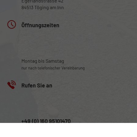
Egerlandstrasse 42
84513 Töging am Inn
Öffnungszeiten
Montag bis Samstag
nur nach telefonischer Vereinbarung
Rufen Sie an
+49 (0) 160 95101470
Wie können wir Ihnen helfen?